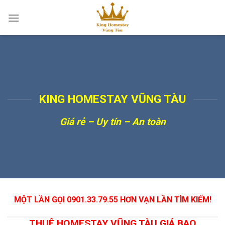
Skip
to
content
KING HOMESTAY VŨNG TÀU
Giá rẻ – Uy tín – An toàn
MỘT LẦN GỌI 0901.33.79.55 HƠN VẠN LẦN TÌM KIẾM!
THUÊ HOMESTAY VŨNG TÀU GIÁ BAO