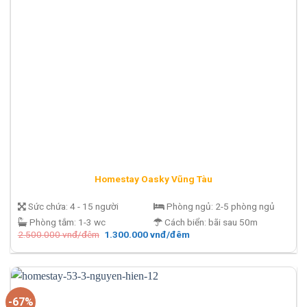
Homestay Oasky Vũng Tàu
Sức chứa:
4 - 15 người
Phòng ngủ:
2-5 phòng ngủ
Phòng tắm:
1-3 wc
Cách biển:
bãi sau 50m
Giá
Giá
2.500.000
vnđ/đêm
1.300.000
vnđ/đêm
gốc
hiện
là:
tại
2.500.000 vnđ/
là:
đêm.
1.300.000 vnđ/
đêm.
-67%