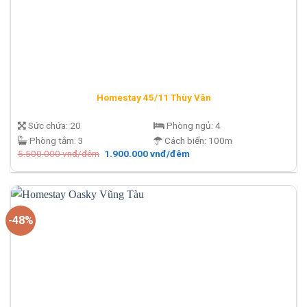
Homestay 45/11 Thùy Vân
Sức chứa:
20
Phòng ngủ:
4
Phòng tắm:
3
Cách biển:
100m
Giá
Giá
5.500.000
vnđ/đêm
1.900.000
vnđ/đêm
gốc
hiện
là:
tại
5.500.000 vnđ/
là:
đêm.
1.900.000 vnđ/
đêm.
-48%