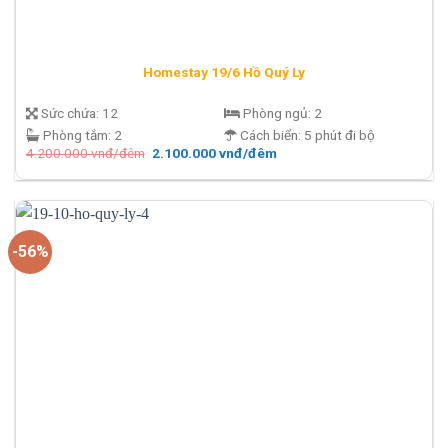
Homestay 19/6 Hồ Quý Ly
Sức chứa:
12
Phòng ngủ:
2
Phòng tắm:
2
Cách biển:
5 phút đi bộ
Giá
Giá
4.200.000
vnđ/đêm
2.100.000
vnđ/đêm
gốc
hiện
là:
tại
4.200.000 vnđ/
là:
đêm.
2.100.000 vnđ/
đêm.
-56%