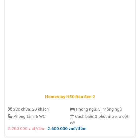
Homestay H50 Bàu Sen 2
Sức chứa:
20 khách
Phòng ngủ:
5 Phòng ngủ
Phòng tắm:
6 WC
Cách biển:
3 phút đi xe ra cột
cờ
Giá
Giá
5.200.000
vnđ/đêm
2.600.000
vnđ/đêm
gốc
hiện
là:
tại