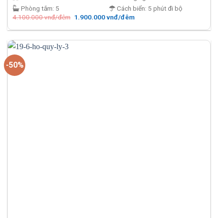
Phòng tắm:
5
Cách biển:
5 phút đi bộ
Giá
Giá
4.100.000
vnđ/đêm
1.900.000
vnđ/đêm
gốc
hiện
là:
tại
4.100.000 vnđ/
là:
đêm.
1.900.000 vnđ/
đêm.
-50%