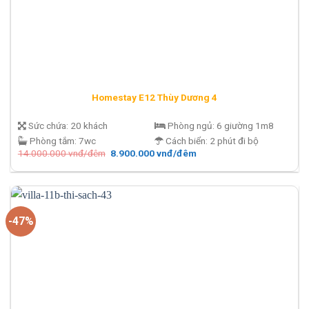
Homestay E12 Thùy Dương 4
Sức chứa:
20 khách
Phòng ngủ:
6 giường 1m8
Phòng tắm:
7wc
Cách biển:
2 phút đi bộ
Giá
Giá
14.000.000
vnđ/đêm
8.900.000
vnđ/đêm
gốc
hiện
là:
tại
14.000.000 vnđ/
là:
đêm.
8.900.000 vnđ/
đêm.
-47%