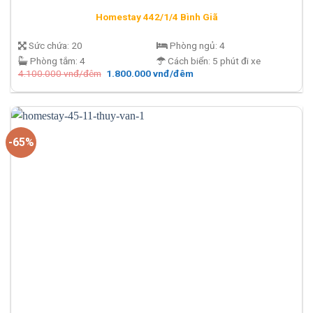
Homestay 442/1/4 Bình Giã
Sức chứa:
20
Phòng ngủ:
4
Phòng tắm:
4
Cách biển:
5 phút đi xe
Giá
Giá
4.100.000
vnđ/đêm
1.800.000
vnđ/đêm
gốc
hiện
là:
tại
4.100.000 vnđ/
là:
đêm.
1.800.000 vnđ/
đêm.
-65%