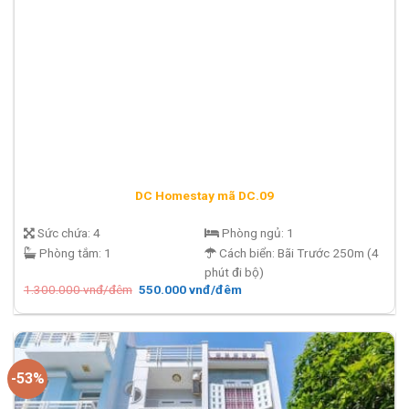
DC Homestay mã DC.09
Sức chứa:
4
Phòng ngủ:
1
Phòng tắm:
1
Cách biển:
Bãi Trước 250m (4
phút đi bộ)
Giá
Giá
1.300.000
vnđ/đêm
550.000
vnđ/đêm
gốc
hiện
là:
tại
1.300.000 vnđ/
là:
đêm.
550.000 vnđ/
đêm.
-53%