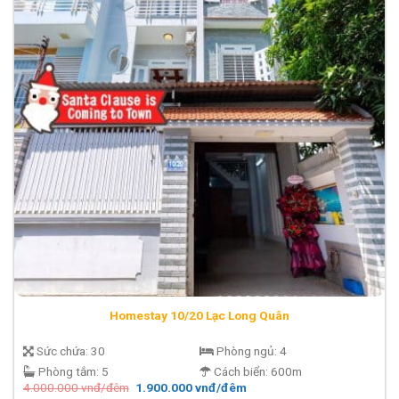
Homestay 10/20 Lạc Long Quân
Sức chứa:
30
Phòng ngủ:
4
Phòng tắm:
5
Cách biển:
600m
Giá
Giá
4.000.000
vnđ/đêm
1.900.000
vnđ/đêm
gốc
hiện