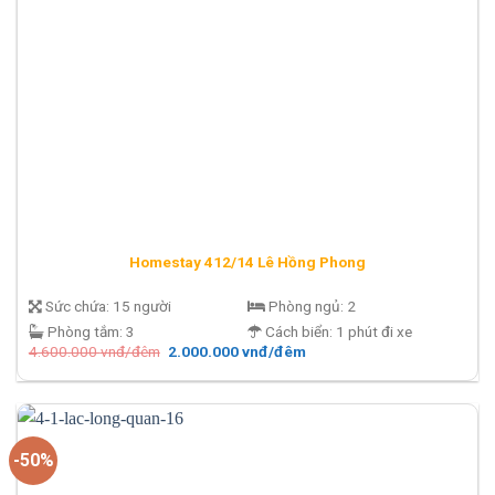
Homestay 412/14 Lê Hồng Phong
Sức chứa:
15 người
Phòng ngủ:
2
Phòng tắm:
3
Cách biển:
1 phút đi xe
Giá
Giá
4.600.000
vnđ/đêm
2.000.000
vnđ/đêm
gốc
hiện
là:
tại
4.600.000 vnđ/
là:
đêm.
2.000.000 vnđ/
đêm.
-50%