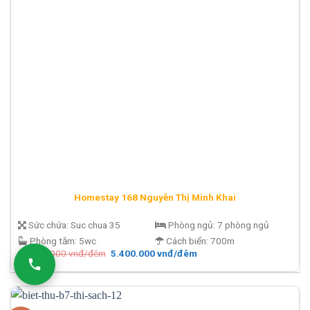
Homestay 168 Nguyễn Thị Minh Khai
Sức chứa:
Suc chua 35
Phòng ngủ:
7 phòng ngủ
Phòng tắm:
5wc
Cách biển:
700m
Giá
Giá
11.000.000
vnđ/đêm
5.400.000
vnđ/đêm
gốc
hiện
là:
tại
11.000.000 vnđ/
là:
đêm.
5.400.000 vnđ/
đêm.