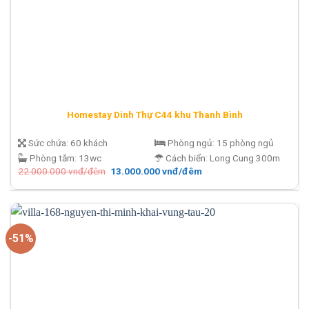
Homestay Dinh Thự C44 khu Thanh Bình
Sức chứa:
60 khách
Phòng ngủ:
15 phòng ngủ
Phòng tắm:
13wc
Cách biển:
Long Cung 300m
Giá
Giá
22.000.000
vnđ/đêm
13.000.000
vnđ/đêm
gốc
hiện
là:
tại
22.000.000 vnđ/
là:
đêm.
13.000.000 vnđ/
đêm.
-51%