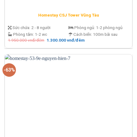
Homestay CSJ Tower Vũng Tàu
Sức chứa:
2 - 8 người
Phòng ngủ:
1-2 phòng ngủ
Phòng tắm:
1-2 wc
Cách biển:
100m bãi sau
Giá
Giá
1.950.000
vnđ/đêm
1.300.000
vnđ/đêm
gốc
hiện
là:
tại
1.950.000 vnđ/
là:
đêm.
1.300.000 vnđ/
đêm.
-63%