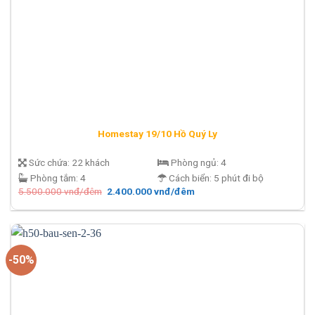
Homestay 19/10 Hồ Quý Ly
Sức chứa:
22 khách
Phòng ngủ:
4
Phòng tắm:
4
Cách biển:
5 phút đi bộ
Giá
Giá
5.500.000
vnđ/đêm
2.400.000
vnđ/đêm
gốc
hiện
là:
tại
5.500.000 vnđ/
là:
đêm.
2.400.000 vnđ/
đêm.
-50%