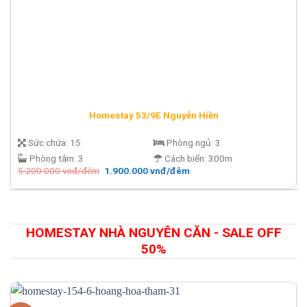
Homestay 53/9E Nguyễn Hiền
Sức chứa:
15
Phòng ngủ:
3
Phòng tắm:
3
Cách biển:
300m
Giá
Giá
5.200.000
vnđ/đêm
1.900.000
vnđ/đêm
gốc
hiện
là:
tại
5.200.000 vnđ/
là:
đêm.
1.900.000 vnđ/
đêm.
HOMESTAY NHÀ NGUYÊN CĂN - SALE OFF
50%