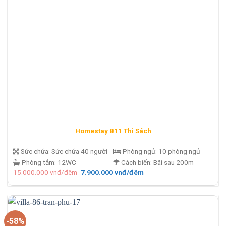
Homestay B11 Thi Sách
Sức chứa:
Sức chứa 40 người
Phòng ngủ:
10 phòng ngủ
Phòng tắm:
12WC
Cách biển:
Bãi sau 200m
Giá
Giá
15.000.000
vnđ/đêm
7.900.000
vnđ/đêm
gốc
hiện
là:
tại
15.000.000 vnđ/
là:
đêm.
7.900.000 vnđ/
đêm.
-58%