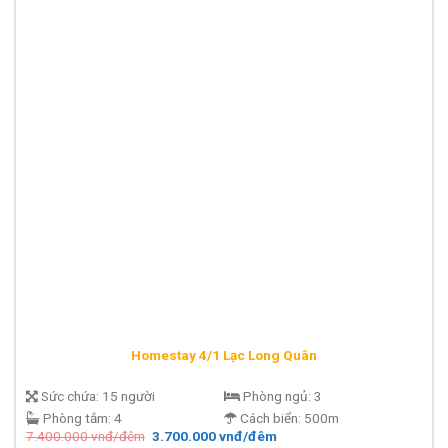
Homestay 4/1 Lạc Long Quân
Sức chứa:
15 người
Phòng ngủ:
3
Phòng tắm:
4
Cách biển:
500m
Giá
Giá
7.400.000
vnđ/đêm
3.700.000
vnđ/đêm