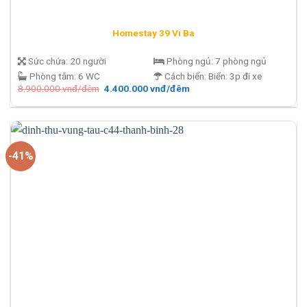
Homestay 39 Vi Ba
Sức chứa:
20 người
Phòng ngủ:
7 phòng ngủ
Phòng tắm:
6 WC
Cách biển:
Biển: 3p đi xe
Giá
Giá
8.900.000
vnđ/đêm
4.400.000
vnđ/đêm
gốc
hiện
là:
tại
8.900.000 vnđ/
là:
đêm.
4.400.000 vnđ/
đêm.
-41%