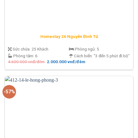
Homestay 26 Nguyễn Đình Tứ
Sức chứa:
25 Khách
Phòng ngủ:
5
Phòng tắm:
6
Cách biển:
"3 đến 5 phút đi bộ"
Giá
Giá
4.600.000
vnđ/đêm
2.000.000
vnđ/đêm
gốc
hiện
là:
tại
4.600.000 vnđ/
là:
đêm.
2.000.000 vnđ/
đêm.
-57%