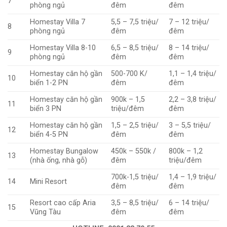
7
phòng ngủ
đêm
đêm
Homestay Villa 7
5,5 – 7,5 triệu/
7 – 12 triệu/
8
phòng ngủ
đêm
đêm
Homestay Villa 8-10
6,5 – 8,5 triệu/
8 – 14 triệu/
9
phòng ngủ
đêm
đêm
Homestay căn hộ gần
500-700 K/
1,1 – 1,4 triệu/
10
biển 1-2 PN
đêm
đêm
Homestay căn hộ gần
900k – 1,5
2,2 – 3,8 triệu/
11
biển 3 PN
triệu/đêm
đêm
Homestay căn hộ gần
1,5 – 2,5 triệu/
3 – 5,5 triệu/
12
biển 4-5 PN
đêm
đêm
Homestay Bungalow
450k – 550k /
800k – 1,2
13
(nhà ống, nhà gỗ)
đêm
triệu/đêm
700k-1,5 triệu/
1,4 – 1,9 triệu/
14
Mini Resort
đêm
đêm
Resort cao cấp Aria
3,5 – 8,5 triệu/
6 – 14 triệu/
15
Vũng Tàu
đêm
đêm