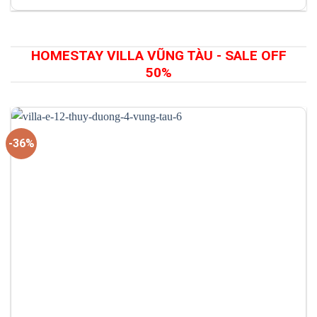
gốc
hiện
là:
tại
7.400.000 vnđ/
là:
đêm.
3.700.000 vnđ/
đêm.
HOMESTAY VILLA VŨNG TÀU - SALE OFF
50%
-36%