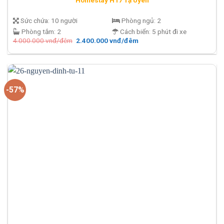
Sức chứa:
10 người
Phòng ngủ:
2
Phòng tắm:
2
Cách biển:
5 phút đi xe
Giá
Giá
4.000.000
vnđ/đêm
2.400.000
vnđ/đêm
gốc
hiện
là:
tại
4.000.000 vnđ/
là:
đêm.
2.400.000 vnđ/
đêm.
-57%