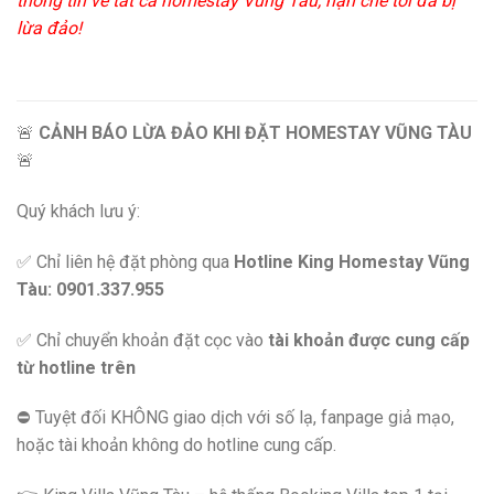
thông tin về tất cả homestay Vũng Tàu, hạn chế tối đa bị
lừa đảo!
🚨
CẢNH BÁO LỪA ĐẢO KHI ĐẶT HOMESTAY VŨNG TÀU
🚨
Quý khách lưu ý:
✅ Chỉ liên hệ đặt phòng qua
Hotline King Homestay Vũng
Tàu: 0901.337.955
✅ Chỉ chuyển khoản đặt cọc vào
tài khoản được cung cấp
từ hotline trên
⛔️ Tuyệt đối KHÔNG giao dịch với số lạ, fanpage giả mạo,
hoặc tài khoản không do hotline cung cấp.