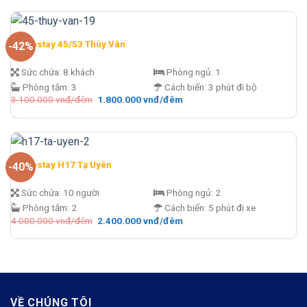
3.900.000 vnđ/
là:
đêm.
1.900.000 vnđ/
đêm.
Homestay 45/53 Thùy Vân
-42%
Sức chứa:
8 khách
Phòng ngủ:
1
Phòng tắm:
3
Cách biển:
3 phút đi bộ
Giá
Giá
3.100.000
vnđ/đêm
1.800.000
vnđ/đêm
gốc
hiện
là:
tại
3.100.000 vnđ/
là:
đêm.
1.800.000 vnđ/
đêm.
Homestay H17 Tạ Uyên
-40%
Sức chứa:
10 người
Phòng ngủ:
2
Phòng tắm:
2
Cách biển:
5 phút đi xe
Giá
Giá
4.000.000
vnđ/đêm
2.400.000
vnđ/đêm
gốc
hiện
là:
tại
4.000.000 vnđ/
là:
đêm.
2.400.000 vnđ/
đêm.
VỀ CHÚNG TÔI