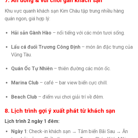
7. Ăn uống & vui chơi gần khách sạn
Khu vực quanh khách sạn Kim Châu tập trung nhiều hàng
quán ngon, giá hợp lý:
Hải sản Gành Hào
– nổi tiếng với các món tươi sống.
Lẩu cá đuối Trương Công Định
– món ăn đặc trưng của
Vũng Tàu.
Quán Ốc Tự Nhiên
– thiên đường các món ốc.
Marina Club
– café – bar view biển cực chill.
Beach Club
– điểm vui chơi giải trí về đêm.
8. Lịch trình gợi ý xuất phát từ khách sạn
Lịch trình 2 ngày 1 đêm:
Ngày 1
: Check-in khách sạn → Tắm biển Bãi Sau → Ăn