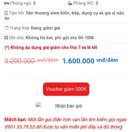
Phòng ngủ:
3
Phòng WC:
3
Tiện ích:
Sân thương view biển, bếp, dụng cụ và gia vị nấu
ăn
Trạng thái:
Đang giảm giá
Ghi chú:
Không hồ bơi, phí gửi oto 50-100k
(*) Không áp dụng giá giảm cho thứ 7 và lễ tết
Giá
Giá
3.200.000
vnđ/đêm
1.600.000
vnđ/đêm
gốc
hiện
là:
tại
3.200.000 vnđ/
là:
đêm.
1.60
Voucher giảm 500K
đêm
Mách bạn
:
Một lần gọi điện hơn vạn lần tìm kiếm, gọi ngay
0901.33.79.55 để được tư vấn miễn phí đầy và đủ thông