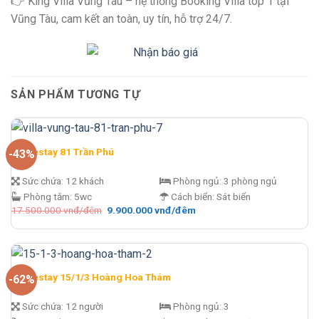
👉 King Villa Vũng Tàu – hệ thống Booking Villa top 1 tại
Vũng Tàu, cam kết an toàn, uy tín, hỗ trợ 24/7.
SẢN PHẨM TƯƠNG TỰ
Homestay 81 Trần Phú
-43%
Sức chứa:
12 khách
Phòng ngủ:
3 phòng ngủ
Phòng tắm:
5wc
Cách biển:
Sát biển
Giá
Giá
17.500.000
vnđ/đêm
9.900.000
vnđ/đêm
gốc
hiện
là:
tại
17.500.000 vnđ/
là:
đêm.
9.900.000 vnđ/
đêm.
Homestay 15/1/3 Hoàng Hoa Thám
-62%
Sức chứa:
12 người
Phòng ngủ:
3