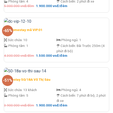
Phòng tắm:
4
Cách biển:
2 phút đi xe
Giá
Giá
5.000.000
vnđ/đêm
1.900.000
vnđ/đêm
gốc
hiện
là:
tại
5.000.000 vnđ/
là:
đêm.
1.900.000 vnđ/
đêm.
DC Homestay mã VIP.01
-65%
Sức chứa:
10
Phòng ngủ:
1
Phòng tắm:
1
Cách biển:
Bãi Trước 250m (4
phút đi bộ)
Giá
Giá
4.300.000
vnđ/đêm
1.500.000
vnđ/đêm
gốc
hiện
là:
tại
4.300.000 vnđ/
là:
đêm.
1.500.000 vnđ/
đêm.
Homestay 50/18A Võ Thị Sáu
-51%
Sức chứa:
13 khách
Phòng ngủ:
4
Phòng tắm:
5
Cách biển:
7 phút đi bộ, 2 phút
đi xe
Giá
Giá
3.900.000
vnđ/đêm
1.900.000
vnđ/đêm
gốc
hiện
là:
tại