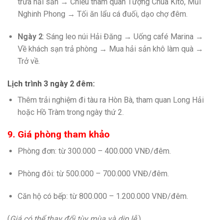
trưa hải sản → Chiều tham quan Tượng Chúa Kitô, Mũi
Nghinh Phong → Tối ăn lẩu cá đuối, dạo chợ đêm.
Ngày 2
: Sáng leo núi Hải Đăng → Uống café Marina →
Về khách sạn trả phòng → Mua hải sản khô làm quà →
Trở về.
Lịch trình 3 ngày 2 đêm:
Thêm trải nghiệm đi tàu ra Hòn Bà, tham quan Long Hải
hoặc Hồ Tràm trong ngày thứ 2.
9. Giá phòng tham khảo
Phòng đơn: từ 300.000 – 400.000 VNĐ/đêm.
Phòng đôi: từ 500.000 – 700.000 VNĐ/đêm.
Căn hộ có bếp: từ 800.000 – 1.200.000 VNĐ/đêm.
(
Giá có thể thay đổi tùy mùa và dịp lễ.
)