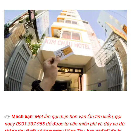
👉
Mách bạn
:
Một lần gọi điện hơn vạn lần tìm kiếm, gọi
ngay 0901.337.955 để được tư vấn miễn phí và đầy và đủ