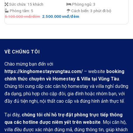
Sức chứa:
15 khách
Phòng ngủ:
3
Phòng tắm:
5
Cách biển:
3 phút đi bộ
Giá
Giá
5.100.000
vnđ/đêm
2.500.000
vnđ/đêm
gốc
hiện
là:
tại
5.100.000 vnđ/
là:
đêm.
2.500.000 vnđ/
đêm.
VỀ CHÚNG TÔI
Chào mừng bạn đến với
https://kinghomestayvungtau.com/
– website
booking
chính thức chuyên về Homestay & Villa tại Vũng Tàu
.
Chúng tôi cung cấp các căn hộ homestay và villa nghỉ dưỡng
đa dạng, phù hợp cho cặp đôi, gia đình hoặc nhóm bạn, với
đầy đủ tiện nghi, nội thất cao cấp và đúng hình ảnh thực tế.
Tại đây,
chúng tôi chỉ hỗ trợ đặt phòng trực tiếp thông
qua các hotline được niêm yết trên website
. Mọi căn hộ,
villa đều được xác nhận đúng mã, đúng thông tin, giúp khách