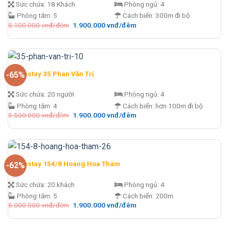
Sức chứa:
18 Khách
Phòng ngủ:
4
Phòng tắm:
5
Cách biển:
300m đi bộ
Giá
Giá
5.100.000
vnđ/đêm
1.900.000
vnđ/đêm
gốc
hiện
là:
tại
5.100.000 vnđ/
là:
đêm.
1.900.000 vnđ/
đêm.
Homestay 35 Phan Văn Trị
-65%
Sức chứa:
20 người
Phòng ngủ:
4
Phòng tắm:
4
Cách biển:
hơn 100m đi bộ
Giá
Giá
5.500.000
vnđ/đêm
1.900.000
vnđ/đêm
gốc
hiện
là:
tại
5.500.000 vnđ/
là:
đêm.
1.900.000 vnđ/
đêm.
Homestay 154/8 Hoàng Hoa Thám
-62%
Sức chứa:
20 khách
Phòng ngủ:
4
Phòng tắm:
5
Cách biển:
200m
Giá
Giá
5.000.000
vnđ/đêm
1.900.000
vnđ/đêm
gốc
hiện
là:
tại
5.000.000 vnđ/
là: