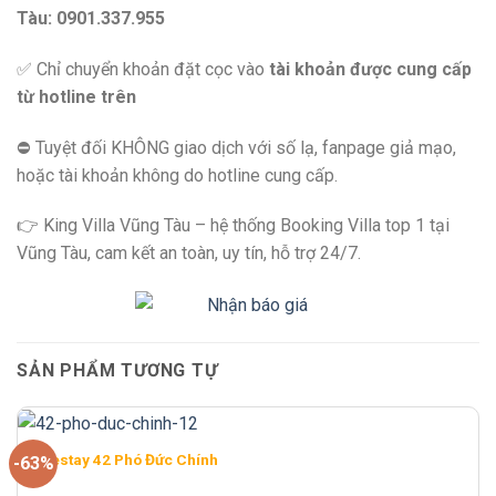
Tàu: 0901.337.955
✅ Chỉ chuyển khoản đặt cọc vào
tài khoản được cung cấp
từ hotline trên
⛔️ Tuyệt đối KHÔNG giao dịch với số lạ, fanpage giả mạo,
hoặc tài khoản không do hotline cung cấp.
👉 King Villa Vũng Tàu – hệ thống Booking Villa top 1 tại
Vũng Tàu, cam kết an toàn, uy tín, hỗ trợ 24/7.
SẢN PHẨM TƯƠNG TỰ
Homestay 42 Phó Đức Chính
-63%