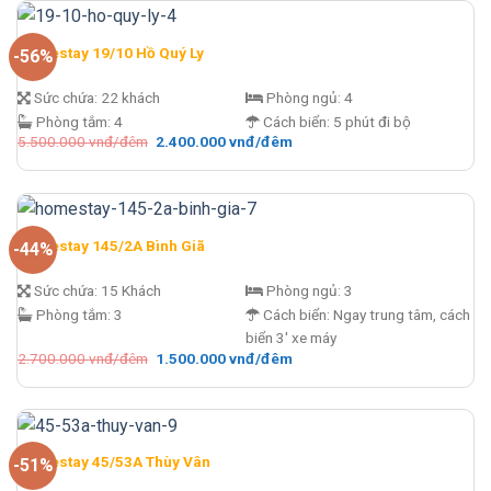
đêm.
1.900.000 vnđ/
đêm.
Homestay 19/10 Hồ Quý Ly
-56%
Sức chứa:
22 khách
Phòng ngủ:
4
Phòng tắm:
4
Cách biển:
5 phút đi bộ
Giá
Giá
5.500.000
vnđ/đêm
2.400.000
vnđ/đêm
gốc
hiện
là:
tại
5.500.000 vnđ/
là:
đêm.
2.400.000 vnđ/
đêm.
Homestay 145/2A Bình Giã
-44%
Sức chứa:
15 Khách
Phòng ngủ:
3
Phòng tắm:
3
Cách biển:
Ngay trung tâm, cách
biển 3' xe máy
Giá
Giá
2.700.000
vnđ/đêm
1.500.000
vnđ/đêm
gốc
hiện
là:
tại
2.700.000 vnđ/
là:
đêm.
1.500.000 vnđ/
đêm.
Homestay 45/53A Thùy Vân
-51%