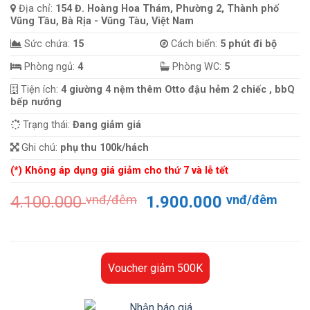
Địa chỉ:
154 Đ. Hoàng Hoa Thám, Phường 2, Thành phố
Vũng Tầu, Bà Rịa - Vũng Tàu, Việt Nam
Sức chứa:
15
Cách biển:
5 phút đi bộ
Phòng ngủ:
4
Phòng WC:
5
Tiện ích:
4 giường 4 nệm thêm Otto đậu hẻm 2 chiếc , bbQ
bếp nướng
Trạng thái:
Đang giảm giá
Ghi chú:
phụ thu 100k/hách
(*) Không áp dụng giá giảm cho thứ 7 và lễ tết
Giá
Giá
4.100.000
vnđ/đêm
1.900.000
vnđ/đêm
gốc
hiện
là:
tại
4.100.000 vnđ/
là:
đêm.
1.90
Voucher giảm 500K
đêm