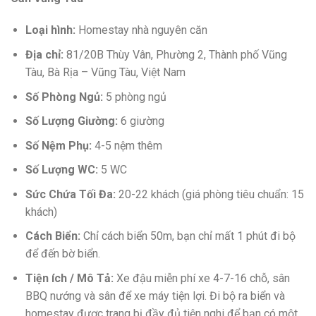
Loại hình:
Homestay nhà nguyên căn
Địa chỉ:
81/20B Thùy Vân, Phường 2, Thành phố Vũng
Tàu, Bà Rịa – Vũng Tàu, Việt Nam
Số Phòng Ngủ:
5 phòng ngủ
Số Lượng Giường:
6 giường
Số Nệm Phụ:
4-5 nệm thêm
Số Lượng WC:
5 WC
Sức Chứa Tối Đa:
20-22 khách (giá phòng tiêu chuẩn: 15
khách)
Cách Biển:
Chỉ cách biển 50m, bạn chỉ mất 1 phút đi bộ
để đến bờ biển.
Tiện ích / Mô Tả:
Xe đậu miễn phí xe 4-7-16 chỗ, sân
BBQ nướng và sân để xe máy tiện lợi. Đi bộ ra biển và
homestay được trang bị đầy đủ tiện nghi để bạn có một