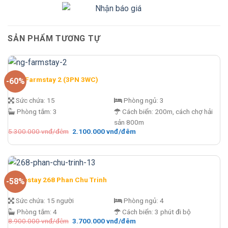
SẢN PHẨM TƯƠNG TỰ
N&G Farmstay 2 (3PN 3WC)
-60%
Sức chứa:
15
Phòng ngủ:
3
Phòng tắm:
3
Cách biển:
200m, cách chợ hải
sản 800m
Giá
Giá
5.300.000
vnđ/đêm
2.100.000
vnđ/đêm
gốc
hiện
là:
tại
5.300.000 vnđ/
là:
đêm.
2.100.000 vnđ/
đêm.
Homestay 268 Phan Chu Trinh
-58%
Sức chứa:
15 người
Phòng ngủ:
4
Phòng tắm:
4
Cách biển:
3 phút đi bộ
Giá
Giá
8.900.000
vnđ/đêm
3.700.000
vnđ/đêm
gốc
hiện