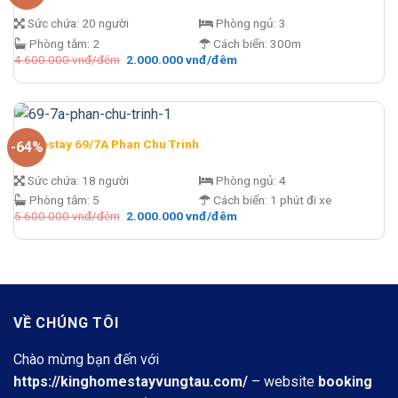
Sức chứa:
20 người
Phòng ngủ:
3
Phòng tắm:
2
Cách biển:
300m
Giá
Giá
4.600.000
vnđ/đêm
2.000.000
vnđ/đêm
gốc
hiện
là:
tại
4.600.000 vnđ/
là:
đêm.
2.000.000 vnđ/
đêm.
Homestay 69/7A Phan Chu Trinh
-64%
Sức chứa:
18 người
Phòng ngủ:
4
Phòng tắm:
5
Cách biển:
1 phút đi xe
Giá
Giá
5.600.000
vnđ/đêm
2.000.000
vnđ/đêm
gốc
hiện
là:
tại
5.600.000 vnđ/
là:
đêm.
2.000.000 vnđ/
đêm.
VỀ CHÚNG TÔI
Chào mừng bạn đến với
https://kinghomestayvungtau.com/
– website
booking