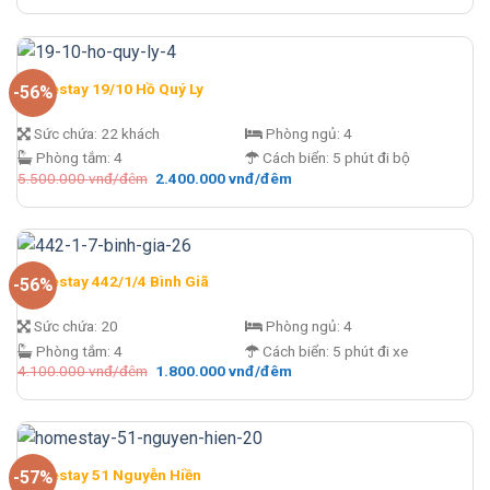
là:
tại
8.900.000 vnđ/
là:
đêm.
3.700.000 vnđ/
đêm.
Homestay 19/10 Hồ Quý Ly
-56%
Sức chứa:
22 khách
Phòng ngủ:
4
Phòng tắm:
4
Cách biển:
5 phút đi bộ
Giá
Giá
5.500.000
vnđ/đêm
2.400.000
vnđ/đêm
gốc
hiện
là:
tại
5.500.000 vnđ/
là:
đêm.
2.400.000 vnđ/
đêm.
Homestay 442/1/4 Bình Giã
-56%
Sức chứa:
20
Phòng ngủ:
4
Phòng tắm:
4
Cách biển:
5 phút đi xe
Giá
Giá
4.100.000
vnđ/đêm
1.800.000
vnđ/đêm
gốc
hiện
là:
tại
4.100.000 vnđ/
là:
đêm.
1.800.000 vnđ/
đêm.
Homestay 51 Nguyễn Hiền
-57%