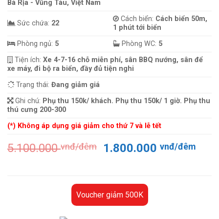
Bà Rịa - Vũng Tàu, Việt Nam
Cách biển:
Cách biển 50m,
Sức chứa:
22
1 phút tới biển
Phòng ngủ:
5
Phòng WC:
5
Tiện ích:
Xe 4-7-16 chỗ miễn phí, sân BBQ nướng, sân để
xe máy, đi bộ ra biển, đầy đủ tiện nghi
Trạng thái:
Đang giảm giá
Ghi chú:
Phụ thu 150k/ khách. Phụ thu 150k/ 1 giờ. Phụ thu
thú cưng 200-300
(*) Không áp dụng giá giảm cho thứ 7 và lễ tết
Giá
Giá
5.100.000
vnđ/đêm
1.800.000
vnđ/đêm
gốc
hiện
là:
tại
5.100.000 vnđ/
là:
đêm.
1.80
Voucher giảm 500K
đêm