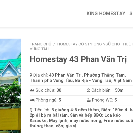
KING HOMESTAY
S
TRANG CHỦ
/
HOMESTAY CÓ 5 PHÒNG NGỦ CHO THUÊ T
VŨNG TÀU
Homestay 43 Phan Văn Trị
Địa chỉ:
43 Phan Văn Trị, Phường Thắng Tam,
Thành phố Vũng Tầu, Bà Rịa - Vũng Tàu, Việt Nam
Sức chứa:
30
Cách biển:
150m
Phòng ngủ:
5
Phòng WC:
5
Tiện ích:
8 giường 4-5 nệm thêm, Biển: 150m đi b
2p đi bộ ra bãi tắm, Sân và bếp BBQ; Loa kéo
Karaoke, Máy lạnh; máy nước nóng, Free nước suố
thùng; than; cồn; gia vị