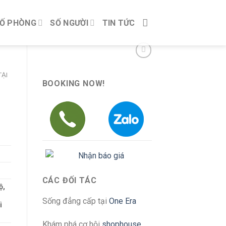
Ố PHÒNG
SỐ NGƯỜI
TIN TỨC
ẠI
BOOKING NOW!
CÁC ĐỐI TÁC
ộ,
Sống đẳng cấp tại
One Era
i
Khám phá cơ hội
shophouse