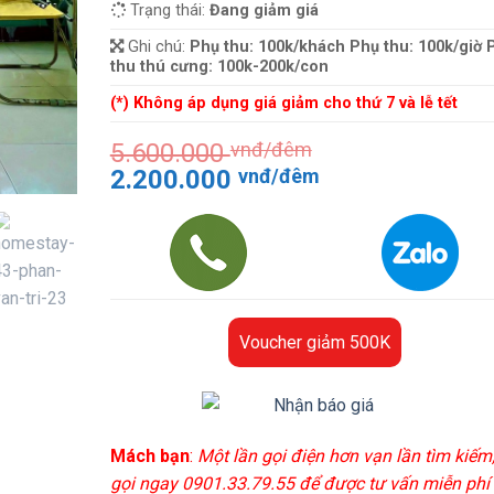
Trạng thái:
Đang giảm giá
Ghi chú:
Phụ thu: 100k/khách Phụ thu: 100k/giờ 
thu thú cưng: 100k-200k/con
(*) Không áp dụng giá giảm cho thứ 7 và lễ tết
5.600.000
vnđ/đêm
Giá
Giá
2.200.000
vnđ/đêm
gốc
hiện
là:
tại
5.600.000 vnđ/
là:
đêm.
2.200.000 vnđ
đêm.
Voucher giảm 500K
Mách bạn
:
Một lần gọi điện hơn vạn lần tìm kiếm
gọi ngay 0901.33.79.55 để được tư vấn miễn phí