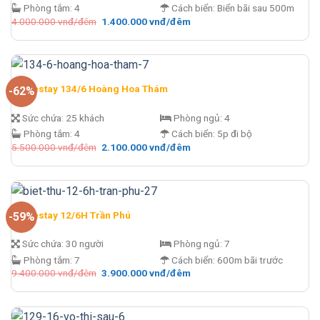
Phòng tắm:
4
Cách biển:
Biển bãi sau 500m
Giá
Giá
4.000.000
vnđ/đêm
1.400.000
vnđ/đêm
gốc
hiện
là:
tại
4.000.000 vnđ/
là:
đêm.
1.400.000 vnđ/
đêm.
Homestay 134/6 Hoàng Hoa Thám
-62%
Sức chứa:
25 khách
Phòng ngủ:
4
Phòng tắm:
4
Cách biển:
5p đi bộ
Giá
Giá
5.500.000
vnđ/đêm
2.100.000
vnđ/đêm
gốc
hiện
là:
tại
5.500.000 vnđ/
là:
đêm.
2.100.000 vnđ/
đêm.
Homestay 12/6H Trần Phú
-59%
Sức chứa:
30 người
Phòng ngủ:
7
Phòng tắm:
7
Cách biển:
600m bãi trước
Giá
Giá
9.400.000
vnđ/đêm
3.900.000
vnđ/đêm
gốc
hiện
là:
tại
9.400.000 vnđ/
là:
đêm.
3.900.000 vnđ/
đêm.