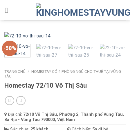
Skip
to
content
-58%
TRANG CHỦ
/
HOMESTAY CÓ 4 PHÒNG NGỦ CHO THUÊ TẠI VŨNG
TÀU
Homestay 72/10 Võ Thị Sáu
Địa chỉ:
72/10 Võ Thị Sáu, Phường 2, Thành phố Vũng Tầu,
Bà Rịa - Vũng Tàu 790000, Việt Nam
Sức chứa:
25 khách
Cách biển:
5p đi bộ