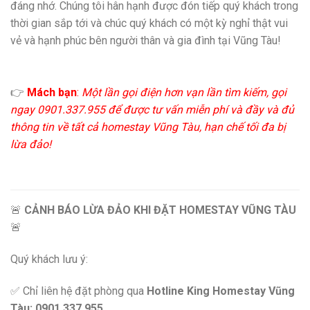
đáng nhớ. Chúng tôi hân hạnh được đón tiếp quý khách trong
thời gian sắp tới và chúc quý khách có một kỳ nghỉ thật vui
vẻ và hạnh phúc bên người thân và gia đình tại Vũng Tàu!
👉
Mách bạn
:
Một lần gọi điện hơn vạn lần tìm kiếm, gọi
ngay 0901.337.955 để được tư vấn miễn phí và đầy và đủ
thông tin về tất cả homestay Vũng Tàu, hạn chế tối đa bị
lừa đảo!
🚨
CẢNH BÁO LỪA ĐẢO KHI ĐẶT HOMESTAY VŨNG TÀU
🚨
Quý khách lưu ý:
✅ Chỉ liên hệ đặt phòng qua
Hotline King Homestay Vũng
Tàu: 0901.337.955