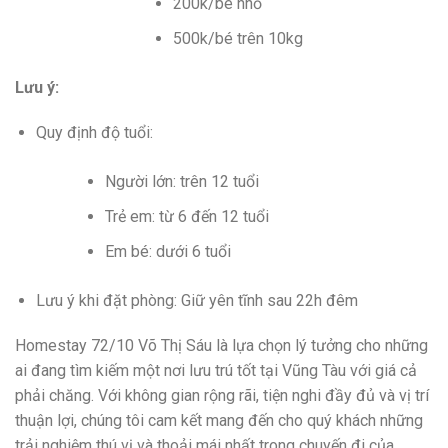
200k/bé nhỏ
500k/bé trên 10kg
Lưu ý:
Quy định độ tuổi:
Người lớn: trên 12 tuổi
Trẻ em: từ 6 đến 12 tuổi
Em bé: dưới 6 tuổi
Lưu ý khi đặt phòng: Giữ yên tĩnh sau 22h đêm
Homestay 72/10 Võ Thị Sáu là lựa chọn lý tưởng cho những
ai đang tìm kiếm một nơi lưu trú tốt tại Vũng Tàu với giá cả
phải chăng. Với không gian rộng rãi, tiện nghi đầy đủ và vị trí
thuận lợi, chúng tôi cam kết mang đến cho quý khách những
trải nghiệm thú vị và thoải mái nhất trong chuyến đi của