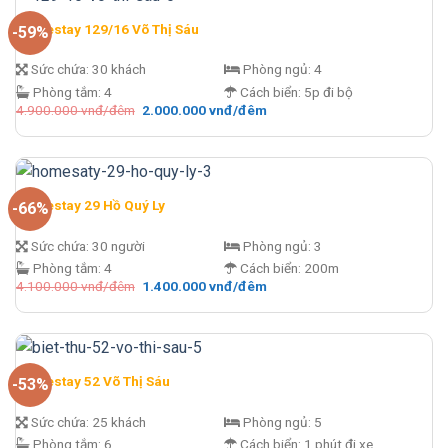
Homestay 129/16 Võ Thị Sáu
-59%
Sức chứa:
30 khách
Phòng ngủ:
4
Phòng tắm:
4
Cách biển:
5p đi bộ
Giá
Giá
4.900.000
vnđ/đêm
2.000.000
vnđ/đêm
gốc
hiện
là:
tại
4.900.000 vnđ/
là:
đêm.
2.000.000 vnđ/
đêm.
Homestay 29 Hồ Quý Ly
-66%
Sức chứa:
30 người
Phòng ngủ:
3
Phòng tắm:
4
Cách biển:
200m
Giá
Giá
4.100.000
vnđ/đêm
1.400.000
vnđ/đêm
gốc
hiện
là:
tại
4.100.000 vnđ/
là:
đêm.
1.400.000 vnđ/
đêm.
Homestay 52 Võ Thị Sáu
-53%
Sức chứa:
25 khách
Phòng ngủ:
5
Phòng tắm:
6
Cách biển:
1 phút đi xe