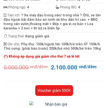
Phòng ngủ:
4
Phòng WC:
4
Tiện ích:
? Xe máy đậu trong sân/ trong nhà ? Ôtô, xe lớn
đậu ngoài bãi đảm bảo an ninh và khu dân trí cao. + BBQ
trong sân vườn,thoáng mát + Bếp + gia vị cơ bản + Loa
karaoke + 2 mic + Đi bộ ra biển 5p
Trạng thái:
Đang giảm giá
Ghi chú:
Phụ thu: 150k/người lớn 100k/trẻ trên 4T 150k/h
Thú cưng: (phải báo trước) 200k/bé nhỏ 500k/bé trên 10kg
(*) Không áp dụng giá giảm cho thứ 7 và lễ tết
Giá
Giá
5.000.000
vnđ/đêm
2.100.000
vnđ/đêm
gốc
hiện
là:
tại
5.000.000 vnđ/
là:
đêm.
2.10
Voucher giảm 500K
đêm