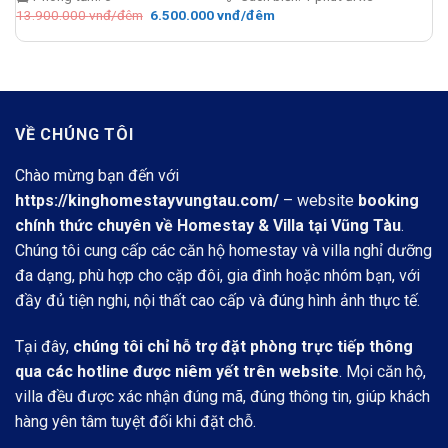
Giá
Giá
13.900.000
vnđ/đêm
6.500.000
vnđ/đêm
gốc
hiện
là:
tại
13.900.000 vnđ/
là:
đêm.
6.500.000 vnđ/
đêm.
VỀ CHÚNG TÔI
Chào mừng bạn đến với
https://kinghomestayvungtau.com/
– website
booking
chính thức chuyên về Homestay & Villa tại Vũng Tàu
.
Chúng tôi cung cấp các căn hộ homestay và villa nghỉ dưỡng
đa dạng, phù hợp cho cặp đôi, gia đình hoặc nhóm bạn, với
đầy đủ tiện nghi, nội thất cao cấp và đúng hình ảnh thực tế.
Tại đây,
chúng tôi chỉ hỗ trợ đặt phòng trực tiếp thông
qua các hotline được niêm yết trên website
. Mọi căn hộ,
villa đều được xác nhận đúng mã, đúng thông tin, giúp khách
hàng yên tâm tuyệt đối khi đặt chỗ.