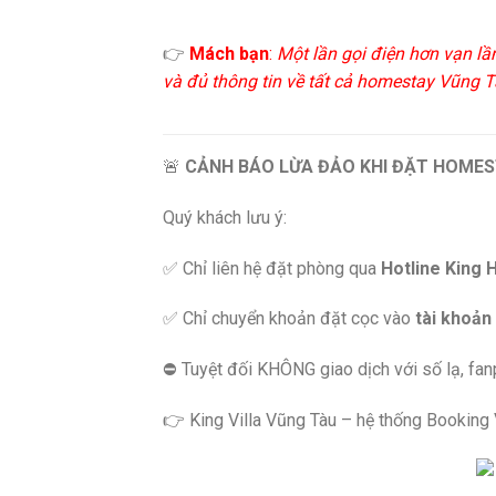
👉
Mách bạn
:
Một lần gọi điện hơn vạn lầ
và đủ thông tin về tất cả homestay Vũng Tà
🚨
CẢNH BÁO LỪA ĐẢO KHI ĐẶT HOMES
Quý khách lưu ý:
✅ Chỉ liên hệ đặt phòng qua
Hotline King 
✅ Chỉ chuyển khoản đặt cọc vào
tài khoản
⛔️ Tuyệt đối KHÔNG giao dịch với số lạ, fa
👉 King Villa Vũng Tàu – hệ thống Booking Vi