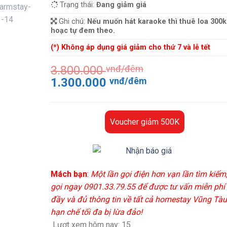
Trạng thái:
Đang giảm giá
Ghi chú:
Nếu muốn hát karaoke thì thuê loa 300k
hoạc tự đem theo.
(*) Không áp dụng giá giảm cho thứ 7 và lễ tết
3.800.000
vnđ/đêm
Giá
Giá
1.300.000
vnđ/đêm
gốc
hiện
là:
tại
3.800.000 vnđ/
là:
Voucher giảm 500K
đêm.
1.300.000 vnđ
đêm.
Mách bạn
:
Một lần gọi điện hơn vạn lần tìm kiếm
gọi ngay 0901.33.79.55 để được tư vấn miễn phí
đầy và đủ thông tin về tất cả homestay Vũng Tàu
hạn chế tối đa bị lừa đảo!
Lượt xem hôm nay:
15