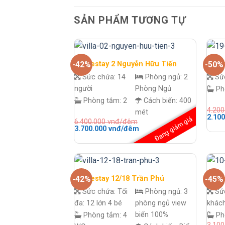
SẢN PHẨM TƯƠNG TỰ
Homestay 2 Nguyễn Hữu Tiến
Home
-42%
-50%
Sức chứa:
14
Phòng ngủ:
2
Sứ
người
Phòng Ngủ
Ph
Phòng tắm:
2
Cách biển:
400
4.20
mét
Giá
2.10
Đang giảm giá
6.400.000
vnđ/đêm
gốc
Giá
Giá
3.700.000
vnđ/đêm
là:
gốc
hiện
4.200
là:
tại
đêm.
6.400.000 vnđ/
là:
đêm.
3.700.000 vnđ/
đêm.
Homestay 12/18 Trần Phú
Home
-42%
-45%
Sức chứa:
Tối
Phòng ngủ:
3
Sứ
đa: 12 lớn 4 bé
phòng ngủ view
khác
biển 100%
Phòng tắm:
4
Ph