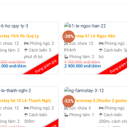
stay 19/6 Hồ Quý Ly
Homestay 61 Lê Ngọc Hân
-38%
c chứa:
12
Phòng ngủ:
2
Sức chứa:
12
Phòng ngủ:
Khách
òng tắm:
2
Cách biển:
5
Cách biển:
5
phút đi bộ
Phòng tắm:
2
bộ
Đang giảm giá
Đang giảm 
0.000
vnđ/đêm
4.700.000
vnđ/đêm
Giá
Giá
Giá
0.000
vnđ/đêm
2.900.000
vnđ/đêm
hiện
gốc
hiện
tại
là:
tại
.000 vnđ/
là:
4.700.000 vnđ/
là:
2.100.000 vnđ/
đêm.
2.900.000 vnđ
đêm.
đêm.
stay Số 10 Lê Thanh Nghị
N&G Farmstay 5 (Studio 2 giườn
-53%
c chứa:
12
Phòng ngủ:
2
Sức chứa:
6
Phòng ngủ:
h
Cách biển:
Phòng tắm:
1
Cách biển:
òng tắm:
2
300m
200m, cách ch