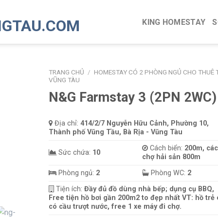
KING HOMESTAY
S
TRANG CHỦ
/
HOMESTAY CÓ 2 PHÒNG NGỦ CHO THUÊ T
VŨNG TÀU
N&G Farmstay 3 (2PN 2WC)
Địa chỉ:
414/2/7 Nguyễn Hữu Cảnh, Phường 10,
Thành phố Vũng Tầu, Bà Rịa - Vũng Tàu
Cách biển:
200m, cá
Sức chứa:
10
chợ hải sản 800m
Phòng ngủ:
2
Phòng WC:
2
Tiện ích:
Đầy đủ đồ dùng nhà bếp; dụng cụ BBQ,
Free tiện hồ bơi gần 200m2 to đẹp nhất VT: hồ trẻ
có cầu trượt nước, free 1 xe máy đi chợ.