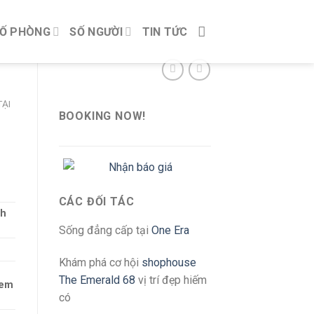
Ố PHÒNG
SỐ NGƯỜI
TIN TỨC
ẠI
BOOKING NOW!
CÁC ĐỐI TÁC
ch
Sống đẳng cấp tại
One Era
Khám phá cơ hội
shophouse
The Emerald 68
vị trí đẹp hiếm
 em
có