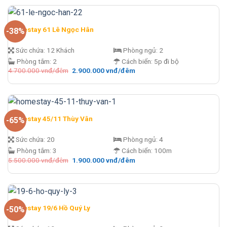
5.100.000 vnđ/
là:
đêm.
1.900.000 vnđ/
đêm.
Homestay 61 Lê Ngọc Hân
-38%
Sức chứa:
12 Khách
Phòng ngủ:
2
Phòng tắm:
2
Cách biển:
5p đi bộ
Giá
Giá
4.700.000
vnđ/đêm
2.900.000
vnđ/đêm
gốc
hiện
là:
tại
4.700.000 vnđ/
là:
đêm.
2.900.000 vnđ/
đêm.
Homestay 45/11 Thùy Vân
-65%
Sức chứa:
20
Phòng ngủ:
4
Phòng tắm:
3
Cách biển:
100m
Giá
Giá
5.500.000
vnđ/đêm
1.900.000
vnđ/đêm
gốc
hiện
là:
tại
5.500.000 vnđ/
là:
đêm.
1.900.000 vnđ/
đêm.
Homestay 19/6 Hồ Quý Ly
-50%