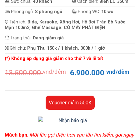
Sức chứa:
40 khách
Cách biển:
Biển LC 350m
Phòng ngủ:
8 phòng ngủ
Phòng WC:
10 wc
Tiện ích:
Bida, Karaoke, Xông Hơi, Hồ Bơi Tràn Bờ Nước
Mặn 100m2, Ghế Massage. CÓ MÁY PHÁT ĐIỆN
Trạng thái:
Đang giảm giá
Ghi chú:
Phụ Thu 150k / 1 khách. 300k / 1 giờ
(*) Không áp dụng giá giảm cho thứ 7 và lễ tết
Giá
Gi
13.500.000
vnđ/đêm
6.900.000
vnđ/đêm
gốc
hiệ
là:
tại
13.500.000 vnđ/
là:
đêm.
6.
Voucher giảm 500K
đê
Mách bạn
:
Một lần gọi điện hơn vạn lần tìm kiếm, gọi ngay