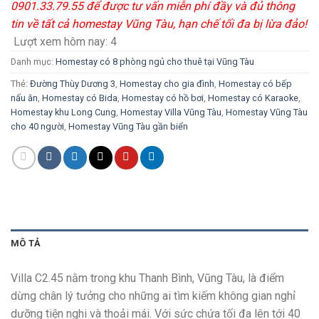
0901.33.79.55 để được tư vấn miễn phí đầy và đủ thông
tin về tất cả homestay Vũng Tàu, hạn chế tối đa bị lừa đảo!
Lượt xem hôm nay:
4
Danh mục:
Homestay có 8 phòng ngủ cho thuê tại Vũng Tàu
Thẻ:
Đường Thùy Dương 3
,
Homestay cho gia đình
,
Homestay có bếp
nấu ăn
,
Homestay có Bida
,
Homestay có hồ bơi
,
Homestay có Karaoke
,
Homestay khu Long Cung
,
Homestay Villa Vũng Tàu
,
Homestay Vũng Tàu
cho 40 người
,
Homestay Vũng Tàu gần biển
MÔ TẢ
Villa C2.45 nằm trong khu Thanh Bình, Vũng Tàu, là điểm
dừng chân lý tưởng cho những ai tìm kiếm không gian nghỉ
dưỡng tiện nghi và thoải mái. Với sức chứa tối đa lên tới 40