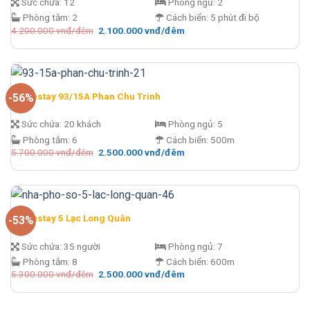
Sức chứa:
12
Phòng ngủ:
2
Phòng tắm:
2
Cách biển:
5 phút đi bộ
Giá
Giá
4.200.000
vnđ/đêm
2.100.000
vnđ/đêm
gốc
hiện
là:
tại
4.200.000 vnđ/
là:
đêm.
2.100.000 vnđ/
đêm.
Homestay 93/15A Phan Chu Trinh
-56%
Sức chứa:
20 khách
Phòng ngủ:
5
Phòng tắm:
6
Cách biển:
500m
Giá
Giá
5.700.000
vnđ/đêm
2.500.000
vnđ/đêm
gốc
hiện
là:
tại
5.700.000 vnđ/
là:
đêm.
2.500.000 vnđ/
đêm.
Homestay 5 Lạc Long Quân
-53%
Sức chứa:
35 người
Phòng ngủ:
7
Phòng tắm:
8
Cách biển:
600m
Giá
Giá
5.300.000
vnđ/đêm
2.500.000
vnđ/đêm
gốc
hiện
là:
tại
5.300.000 vnđ/
là:
đêm.
2.500.000 vnđ/