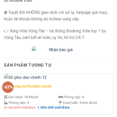
từ hotline trên
⛔️ Tuyệt đối KHÔNG giao dịch với số lạ, fanpage giả mạo,
hoặc tài khoản không do hotline cung cấp.
👉 King Villa Vũng Tàu – hệ thống Booking Villa top 1 tại
Vũng Tàu, cam kết an toàn, uy tín, hỗ trợ 24/7.
SẢN PHẨM TƯƠNG TỰ
Homestay 42 Phó Đức Chính
-63%
Sức chứa:
18 Khách
Phòng ngủ:
4
Phòng tắm:
5
Cách biển:
300m đi bộ
Giá
Giá
5.100.000
vnđ/đêm
1.900.000
vnđ/đêm
gốc
hiện
là:
tại