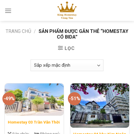
Skip
to
content
TRANG CHỦ
/
SẢN PHẨM ĐƯỢC GẮN THẺ “HOMESTAY
CÓ BIDA”
LỌC
-49%
-51%
Homestay 03 Trần Văn Thời
Sức chứa:
Phòng ngủ: