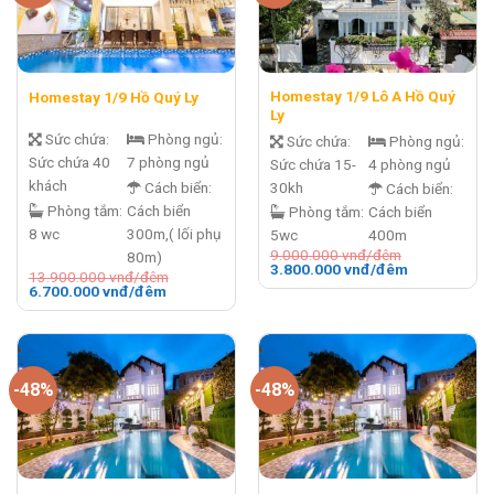
Homestay 1/9 Lô A Hồ Quý
Homestay 1/9 Hồ Quý Ly
Ly
Sức chứa:
Phòng ngủ:
Sức chứa:
Phòng ngủ:
Sức chứa 40
7 phòng ngủ
Sức chứa 15-
4 phòng ngủ
khách
Cách biển:
30kh
Cách biển:
Phòng tắm:
Cách biển
Phòng tắm:
Cách biển
8 wc
300m,( lối phụ
5wc
400m
9.000.000
vnđ/đêm
80m)
Giá
Giá
3.800.000
vnđ/đêm
13.900.000
vnđ/đêm
gốc
hiện
Giá
Giá
6.700.000
vnđ/đêm
là:
tại
gốc
hiện
9.000.000 vnđ/
là:
là:
tại
đêm.
3.800.000 v
13.900.000 vnđ/
là:
đêm.
đêm.
6.700.000 vnđ/
đêm.
-48%
-48%