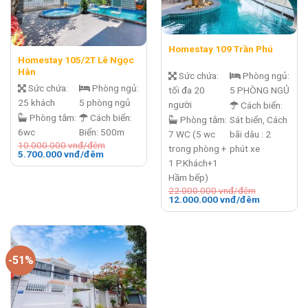
Homestay 109 Trần Phú
Homestay 105/2T Lê Ngọc
Hân
Sức chứa:
Phòng ngủ:
Sức chứa:
Phòng ngủ:
tối đa 20
5 PHÒNG NGỦ
25 khách
5 phòng ngủ
người
Cách biển:
Phòng tắm:
Cách biển:
Phòng tắm:
Sát biển, Cách
6wc
Biển: 500m
7 WC (5 wc
bãi dâu : 2
10.000.000
vnđ/đêm
trong phòng +
phút xe
Giá
Giá
5.700.000
vnđ/đêm
gốc
hiện
1 P.Khách+1
là:
tại
Hầm bếp)
10.000.000 vnđ/
là:
đêm.
5.700.000 vnđ/
22.000.000
vnđ/đêm
đêm.
Giá
Giá
12.000.000
vnđ/đêm
gốc
hiện
là:
tại
22.000.000 vnđ/
là:
đêm.
12.000.000
đêm.
-51%