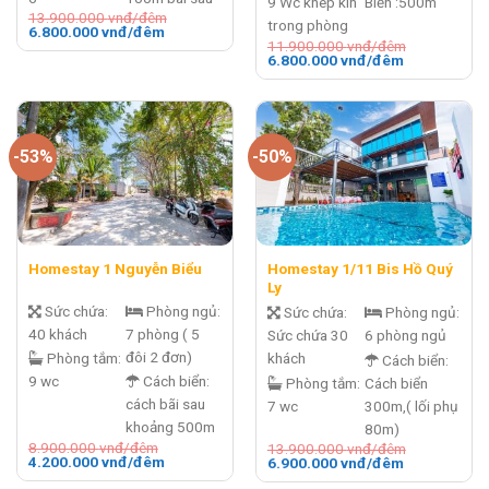
9 Wc khép kín
Biển :500m
13.900.000
vnđ/đêm
trong phòng
Giá
Giá
6.800.000
vnđ/đêm
gốc
hiện
11.900.000
vnđ/đêm
Giá
Giá
là:
tại
6.800.000
vnđ/đêm
gốc
hiện
13.900.000 vnđ/
là:
là:
tại
đêm.
6.800.000 vnđ/
11.900.000 vnđ/
là:
đêm.
đêm.
6.800.000 v
đêm.
-53%
-50%
Homestay 1/11 Bis Hồ Quý
Homestay 1 Nguyễn Biểu
Ly
Sức chứa:
Phòng ngủ:
Sức chứa:
Phòng ngủ:
40 khách
7 phòng ( 5
Sức chứa 30
6 phòng ngủ
đôi 2 đơn)
Phòng tắm:
khách
Cách biển:
9 wc
Cách biển:
Phòng tắm:
Cách biển
cách bãi sau
7 wc
300m,( lối phụ
khoảng 500m
80m)
8.900.000
vnđ/đêm
13.900.000
vnđ/đêm
Giá
Giá
4.200.000
vnđ/đêm
Giá
Giá
6.900.000
vnđ/đêm
gốc
hiện
gốc
hiện
là:
tại