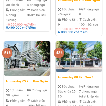
Homestay 04 khu Kim Ngân
30 khách
5 phòng ngủ
Sức chứa:
Phòng ngủ:
Phòng tắm:
Cách biển:
40 người
8
5 riêng;
350m bãi sau
Phòng tắm:
Cách biển:
1chung
10.500.000
vnđ/đêm
9
100m bãi sau
Giá
Giá
5.400.000
vnđ/đêm
13.900.000
vnđ/đêm
gốc
hiện
Giá
Giá
6.800.000
vnđ/đêm
là:
tại
gốc
hiện
10.500.000 vnđ/
là:
là:
tại
đêm.
5.400.000 vnđ/
13.900.000 vnđ/
là:
đêm.
đêm.
6.800.000 v
đêm.
-51%
-43%
Homestay 08 Bàu Sen 3
Homestay 05 khu Kim Ngân
Sức chứa:
Phòng ngủ:
Sức chứa:
Phòng ngủ:
Sức chứa 25-
7 phòng ngủ
30 người
6
30
toilet khép kín
Phòng tắm:
Cách biển:
Phòng tắm:
Cách biển:
6
100m bãi sau