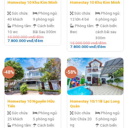
Homestay 10 Khu Kim Minh
Homestay 10 Khu Kim Minh
Sức chứa:
Phòng ngủ:
Sức chứa:
Phòng ngủ:
40 khách
9 phòng ngủ
12 lớn.4 bé
6 phòng ngủ
Phòng tắm:
Cách biển:
Phòng tắm:
Cách biển:
10 wc
Bãi Sau 300m
8wc
cách bãi sau
15.000.000
vnđ/đêm
300m
Giá
Giá
7.800.000
vnđ/đêm
15.000.000
vnđ/đêm
gốc
hiện
Giá
Giá
7.800.000
vnđ/đêm
là:
tại
gốc
hiện
15.000.000 vnđ/
là:
là:
tại
đêm.
7.800.000 vnđ/
15.000.000 vnđ/
là:
đêm.
đêm.
7.800.000 v
đêm.
-48%
-58%
Homestay 10 Nguyễn Hữu
Homestay 10/11B Lạc Long
Tiến
Quân
Sức chứa:
Phòng ngủ:
Sức chứa:
Phòng ngủ:
25 khách
5 phòng ngủ
Sức Chứa 20
5 phòng ngủ
ng
Phòng tắm:
Cách biển:
Cách biển: