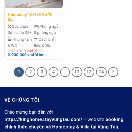
Homestay 109/15 Võ Thị
Sáu
Sức chứa:
Phòng ngủ:
Sức chứa 25kh
5 phòng ngủ
Phòng tắm:
Cách biển:
6 WC
Biển 600m
7.900.000
vnđ/đêm
Giá
Giá
3.900.000
vnđ/đêm
gốc
hiện
là:
tại
7.900.000 vnđ/
là:
đêm.
3.900.000 vnđ/
1
2
3
4
…
12
13
14
đêm.
VỀ CHÚNG TÔI
Chào mừng bạn đến với
https://kinghomestayvungtau.com/
– website
booking
chính thức chuyên về Homestay & Villa tại Vũng Tàu
.