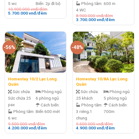
5 wc
Biển: 2p đi bộ
Phòng tắm:
600 m
10.900.000
vnđ/đêm
4 WC
Giá
Giá
5.700.000
vnđ/đêm
8.900.000
vnđ/đêm
gốc
hiện
Giá
Giá
3.700.000
vnđ/đêm
là:
tại
gốc
hiện
10.900.000 vnđ/
là:
là:
tại
đêm.
5.700.000 vnđ/
8.900.000 vnđ/
là:
đêm.
đêm.
3.700.000 v
đêm.
-56%
-48%
Homestay 10/2 Lạc Long
Homestay 10/8A Lạc Long
Quân
Quân
Sức chứa:
Phòng ngủ:
Sức chứa:
Phòng ngủ:
Sức chứa 25
6 phòng ngủ
25 khách
5 phòng ngủ
pax
Cách biển:
Phòng tắm:
Cách biển:
Phòng tắm:
Biển 600 mét
3 riêng;1
700m
6 wc
chung
9.500.000
vnđ/đêm
9.500.000
vnđ/đêm
Giá
Giá
Giá
Giá
4.200.000
vnđ/đêm
4.900.000
vnđ/đêm
gốc
hiện
gốc
hiện
là:
tại
là:
tại