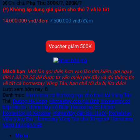
Ghi chú:
Phụ Thu 300K/?, 200K/?
(*) Không áp dụng giá giảm cho thứ 7 và lễ tết
Giá
Giá
14.000.000
vnđ/đêm
7.500.000
vnđ/đêm
gốc
hiện
là:
tại
14.000.000 vnđ/
là:
đêm.
7.500.000 vnđ/
Voucher giảm 500K
đêm.
Mách bạn
:
Một lần gọi điện hơn vạn lần tìm kiếm, gọi ngay
0901.33.79.55 để được tư vấn miễn phí đầy và đủ thông tin
về tất cả homestay Vũng Tàu, hạn chế tối đa bị lừa đảo!
Lượt xem hôm nay:
8
Danh mục:
Homestay có 8 phòng ngủ cho thuê tại Vũng Tàu
Thẻ:
Đường Hạ Long
,
Homestay cho gia đình
,
Homestay có
bếp nấu ăn
,
Homestay có Bida
,
Homestay có hồ bơi
,
Homestay có Karaoke
,
Homestay gần Bãi Trước
,
Homestay
Villa Vũng Tàu
,
Homestay Vũng Tàu cho 30 người
,
Homestay
Vũng Tàu gần biển
Mô tả