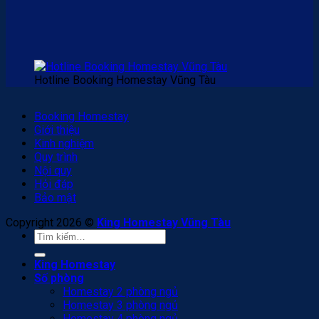
Hotline Booking Homestay Vũng Tàu
Booking Homestay
Giới thiệu
Kinh nghiệm
Quy trình
Nội quy
Hỏi đáp
Bảo mật
Copyright 2026 ©
King Homestay Vũng Tàu
Tìm
kiếm:
King Homestay
Số phòng
Homestay 2 phòng ngủ
Homestay 3 phòng ngủ
Homestay 4 phòng ngủ