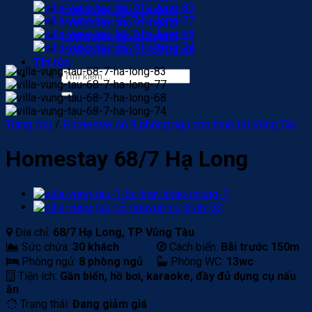
Homestay cho 20 người
Homestay cho 30 người
Homestay cho 40 người
Homestay cho 50-80 người
Tin tức
Tìm
kiếm:
Trang chủ
/
Homestay có 8 phòng ngủ cho thuê tại Vũng Tàu
Homestay 68/7 Hạ Long
Địa chỉ:
68/7 Hạ Long, TP Vũng Tàu
Sức chứa:
30 khách
Cách biển:
Bãi trước 150m
Phòng ngủ:
8 phòng ngủ
Phòng WC:
13wc
Tiện ích:
Gần biển, hồ bơi, karaoke, đầy đủ dụng cụ nấu
ăn
Trạng thái:
Đang giảm giá