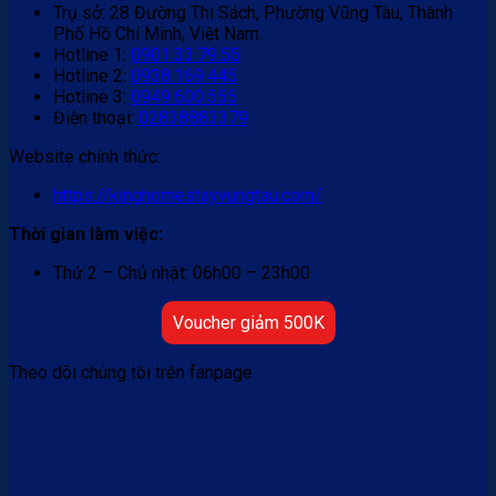
Trụ sở: 28 Đường Thi Sách, Phường Vũng Tàu, Thành
Phố Hồ Chí Minh, Việt Nam.
Hotline 1:
0901.33.79.55
Hotline 2:
0938.169.445
Hotline 3:
0949.600.555
Điện thoại:
02838883379
Website chính thức:
https://kinghomestayvungtau.com/
Thời gian làm việc:
Thứ 2 – Chủ nhật: 06h00 – 23h00
Voucher giảm 500K
Theo dõi chúng tôi trên fanpage