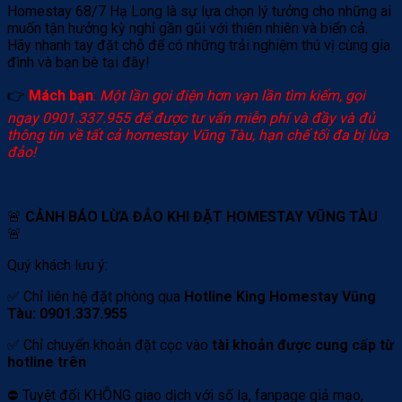
Homestay 68/7 Hạ Long là sự lựa chọn lý tưởng cho những ai
muốn tận hưởng kỳ nghỉ gần gũi với thiên nhiên và biển cả.
Hãy nhanh tay đặt chỗ để có những trải nghiệm thú vị cùng gia
đình và bạn bè tại đây!
👉
Mách bạn
:
Một lần gọi điện hơn vạn lần tìm kiếm, gọi
ngay 0901.337.955 để được tư vấn miễn phí và đầy và đủ
thông tin về tất cả homestay Vũng Tàu, hạn chế tối đa bị lừa
đảo!
🚨
CẢNH BÁO LỪA ĐẢO KHI ĐẶT HOMESTAY VŨNG TÀU
🚨
Quý khách lưu ý:
✅ Chỉ liên hệ đặt phòng qua
Hotline King Homestay Vũng
Tàu: 0901.337.955
✅ Chỉ chuyển khoản đặt cọc vào
tài khoản được cung cấp từ
hotline trên
⛔️ Tuyệt đối KHÔNG giao dịch với số lạ, fanpage giả mạo,