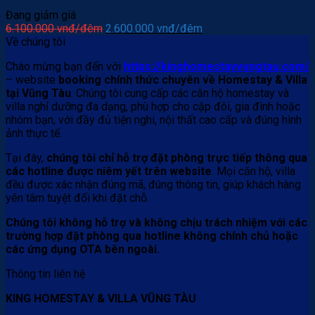
Đang giảm giá
Giá
Giá
6.100.000
vnđ/đêm
2.600.000
vnđ/đêm
gốc
hiện
Về chúng tôi
là:
tại
Chào mừng bạn đến với
https://kinghomestayvungtau.com/
6.100.000 vnđ/
là:
– website
booking chính thức chuyên về Homestay & Villa
đêm.
2.600.000 vnđ/
tại Vũng Tàu
. Chúng tôi cung cấp các căn hộ homestay và
đêm.
villa nghỉ dưỡng đa dạng, phù hợp cho cặp đôi, gia đình hoặc
nhóm bạn, với đầy đủ tiện nghi, nội thất cao cấp và đúng hình
ảnh thực tế.
Tại đây,
chúng tôi chỉ hỗ trợ đặt phòng trực tiếp thông qua
các hotline được niêm yết trên website
. Mọi căn hộ, villa
đều được xác nhận đúng mã, đúng thông tin, giúp khách hàng
yên tâm tuyệt đối khi đặt chỗ.
Chúng tôi không hỗ trợ và không chịu trách nhiệm với các
trường hợp đặt phòng qua hotline không chính chủ hoặc
các ứng dụng OTA bên ngoài.
Thông tin liên hệ
KING HOMESTAY & VILLA VŨNG TÀU