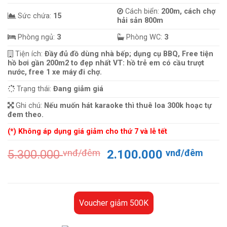
Cách biển:
200m, cách chợ
Sức chứa:
15
hải sản 800m
Phòng ngủ:
3
Phòng WC:
3
Tiện ích:
Đầy đủ đồ dùng nhà bếp; dụng cụ BBQ, Free tiện
hồ bơi gần 200m2 to đẹp nhất VT: hồ trẻ em có cầu trượt
nước, free 1 xe máy đi chợ.
Trạng thái:
Đang giảm giá
Ghi chú:
Nếu muốn hát karaoke thì thuê loa 300k hoạc tự
đem theo.
(*) Không áp dụng giá giảm cho thứ 7 và lễ tết
Giá
Giá
5.300.000
vnđ/đêm
2.100.000
vnđ/đêm
gốc
hiện
là:
tại
5.300.000 vnđ/
là:
đêm.
2.10
Voucher giảm 500K
đêm