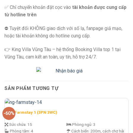
✅ Chỉ chuyển khoản đặt cọc vào
tài khoản được cung cấp
từ hotline trên
⛔️ Tuyệt đối KHÔNG giao dịch với số lạ, fanpage giả mạo,
hoặc tài khoản không do hotline cung cấp.
👉 King Villa Vũng Tàu – hệ thống Booking Villa top 1 tại
Vũng Tàu, cam kết an toàn, uy tín, hỗ trợ 24/7.
SẢN PHẨM TƯƠNG TỰ
N&G Farmstay 1 (3PN 3WC)
-60%
Sức chứa:
15
Phòng ngủ:
3
Phòng tắm:
4
Cách biển:
200m, cách chợ hải