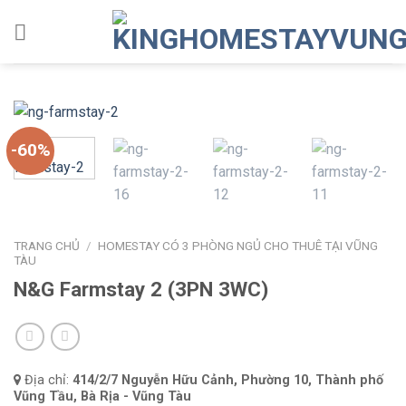
Skip
to
content
-60%
TRANG CHỦ
/
HOMESTAY CÓ 3 PHÒNG NGỦ CHO THUÊ TẠI VŨNG
TÀU
N&G Farmstay 2 (3PN 3WC)
Địa chỉ:
414/2/7 Nguyễn Hữu Cảnh, Phường 10, Thành phố
Vũng Tầu, Bà Rịa - Vũng Tàu