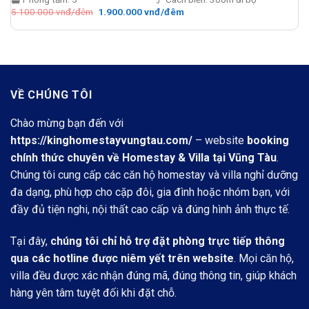
Giá
Giá
5.100.000
vnđ/đêm
1.900.000
vnđ/đêm
gốc
hiện
là:
tại
5.100.000 vnđ/
là:
đêm.
1.900.000 vnđ/
đêm.
VỀ CHÚNG TÔI
Chào mừng bạn đến với
https://kinghomestayvungtau.com/
– website
booking
chính thức chuyên về Homestay & Villa tại Vũng Tàu
.
Chúng tôi cung cấp các căn hộ homestay và villa nghỉ dưỡng
đa dạng, phù hợp cho cặp đôi, gia đình hoặc nhóm bạn, với
đầy đủ tiện nghi, nội thất cao cấp và đúng hình ảnh thực tế.
Tại đây,
chúng tôi chỉ hỗ trợ đặt phòng trực tiếp thông
qua các hotline được niêm yết trên website
. Mọi căn hộ,
villa đều được xác nhận đúng mã, đúng thông tin, giúp khách
hàng yên tâm tuyệt đối khi đặt chỗ.