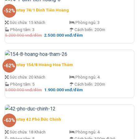
đêm.
Homestay 74/1 Đinh Tiên Hoàng
-52%
Sức chứa:
15 khách
Phòng ngủ:
3
Phòng tắm:
3
Cách biển:
200m
Giá
Giá
5.200.000
vnđ/đêm
2.500.000
vnđ/đêm
gốc
hiện
là:
tại
5.200.000 vnđ/
là:
đêm.
2.500.000 vnđ/
đêm.
Homestay 154/8 Hoàng Hoa Thám
-62%
Sức chứa:
20 khách
Phòng ngủ:
4
Phòng tắm:
5
Cách biển:
200m
Giá
Giá
5.000.000
vnđ/đêm
1.900.000
vnđ/đêm
gốc
hiện
là:
tại
5.000.000 vnđ/
là:
đêm.
1.900.000 vnđ/
đêm.
Homestay 42 Phó Đức Chính
-63%
Sức chứa:
18 Khách
Phòng ngủ:
4
Phòng tắm:
5
Cách biển:
300m đi bộ