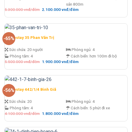
sản 800m
Giá
Giá
5.300.000
vnđ/đêm
2.100.000
vnđ/đêm
gốc
hiện
là:
tại
5.300.000 vnđ/
là:
đêm.
2.100.000 vnđ/
đêm.
Homestay 35 Phan Văn Trị
-65%
Sức chứa:
20 người
Phòng ngủ:
4
Phòng tắm:
4
Cách biển:
hơn 100m đi bộ
Giá
Giá
5.500.000
vnđ/đêm
1.900.000
vnđ/đêm
gốc
hiện
là:
tại
5.500.000 vnđ/
là:
đêm.
1.900.000 vnđ/
đêm.
Homestay 442/1/4 Bình Giã
-56%
Sức chứa:
20
Phòng ngủ:
4
Phòng tắm:
4
Cách biển:
5 phút đi xe
Giá
Giá
4.100.000
vnđ/đêm
1.800.000
vnđ/đêm
gốc
hiện
là:
tại
4.100.000 vnđ/
là:
đêm.
1.800.000 vnđ/