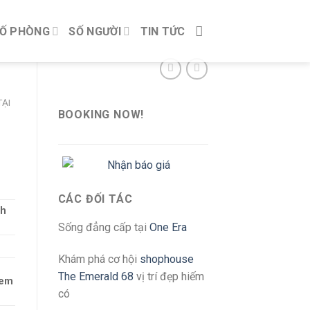
Ố PHÒNG
SỐ NGƯỜI
TIN TỨC
ẠI
BOOKING NOW!
CÁC ĐỐI TÁC
ch
Sống đẳng cấp tại
One Era
Khám phá cơ hội
shophouse
The Emerald 68
vị trí đẹp hiếm
 em
có