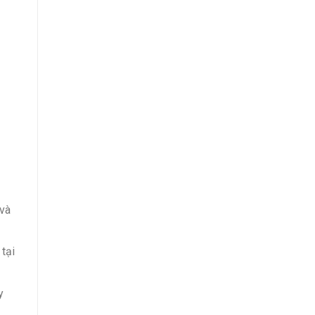
 và
tại
y