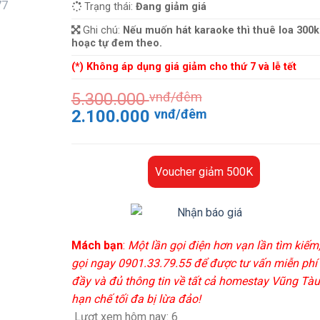
Trạng thái:
Đang giảm giá
Ghi chú:
Nếu muốn hát karaoke thì thuê loa 300k
hoạc tự đem theo.
(*) Không áp dụng giá giảm cho thứ 7 và lễ tết
5.300.000
vnđ/đêm
Giá
Giá
2.100.000
vnđ/đêm
gốc
hiện
là:
tại
5.300.000 vnđ/
là:
Voucher giảm 500K
đêm.
2.100.000 vnđ
đêm.
Mách bạn
:
Một lần gọi điện hơn vạn lần tìm kiếm
gọi ngay 0901.33.79.55 để được tư vấn miễn phí
đầy và đủ thông tin về tất cả homestay Vũng Tàu
hạn chế tối đa bị lừa đảo!
Lượt xem hôm nay:
6