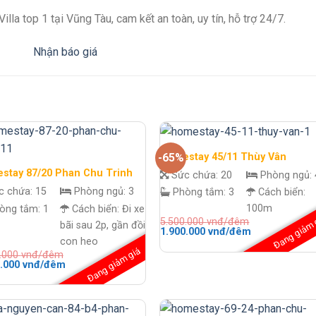
lla top 1 tại Vũng Tàu, cam kết an toàn, uy tín, hỗ trợ 24/7.
Homestay 45/11 Thùy Vân
-65%
stay 87/20 Phan Chu Trinh
Sức chứa:
20
Phòng ngủ:
c chứa:
15
Phòng ngủ:
3
Phòng tắm:
3
Cách biển:
100m
òng tắm:
1
Cách biển:
Đi xe
Đang giảm 
5.500.000
vnđ/đêm
bãi sau 2p, gần đồi
Giá
Giá
1.900.000
vnđ/đêm
gốc
hiện
con heo
là:
tại
Đang giảm giá
0.000
vnđ/đêm
5.500.000 vnđ/
là:
Giá
0.000
vnđ/đêm
đêm.
1.900.000 vnđ
hiện
đêm.
tại
.000 vnđ/
là:
2.800.000 vnđ/
đêm.