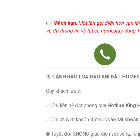
👉
Mách bạn
:
Một lần gọi điện hơn vạn lầ
và đủ thông tin về tất cả homestay Vũng Tà
🚨
CẢNH BÁO LỪA ĐẢO KHI ĐẶT HOMES
Quý khách lưu ý:
✅ Chỉ liên hệ đặt phòng qua
Hotline King 
✅ Chỉ chuyển khoản đặt cọc vào
tài khoản
⛔️ Tuyệt đối KHÔNG giao dịch với số lạ, fa