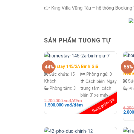
👉 King Villa Vũng Tàu – hệ thống Booking Vi
SẢN PHẨM TƯƠNG TỰ
Homestay 145/2A Bình Giã
-44%
-55%
Home
Sức chứa:
15
Phòng ngủ:
3
Khách
Sứ
Cách biển:
Ngay
Phòng tắm:
3
trung tâm, cách
Ph
biển 3' xe máy
Đang giảm giá
2.700.000
vnđ/đêm
Giá
Giá
1.500.000
vnđ/đêm
6.20
gốc
hiện
Giá
2.80
là:
tại
gốc
2.700.000 vnđ/
là:
là:
đêm.
1.500.000 vnđ/
6.200
đêm.
đêm.