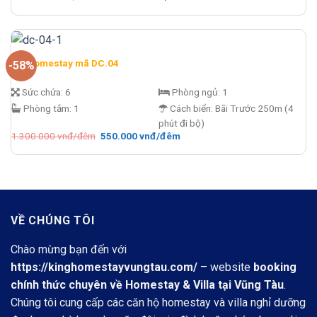
gốc
hiện
là:
tại
3.100.000 vnđ/
là:
đêm.
1.800.000 vnđ/
đêm.
DC Homestay mã DC.04
-58%
Sức chứa:
6
Phòng ngủ:
1
Phòng tắm:
1
Cách biển:
Bãi Trước 250m (4
phút đi bộ)
Giá
Giá
1.300.000
vnđ/đêm
550.000
vnđ/đêm
gốc
hiện
là:
tại
1.300.000 vnđ/
là:
đêm.
550.000 vnđ/
đêm.
VỀ CHÚNG TÔI
Chào mừng bạn đến với
https://kinghomestayvungtau.com/
– website
booking
chính thức chuyên về Homestay & Villa tại Vũng Tàu
.
Chúng tôi cung cấp các căn hộ homestay và villa nghỉ dưỡng