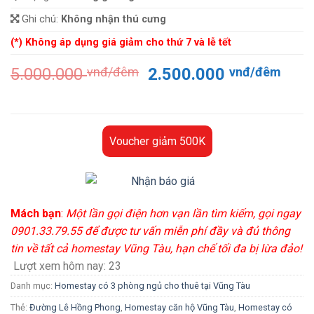
Ghi chú:
Không nhận thú cưng
(*) Không áp dụng giá giảm cho thứ 7 và lễ tết
Giá
Giá
5.000.000
vnđ/đêm
2.500.000
vnđ/đêm
gốc
hiện
là:
tại
5.000.000 vnđ/
là:
đêm.
2.50
Voucher giảm 500K
đêm
Mách bạn
:
Một lần gọi điện hơn vạn lần tìm kiếm, gọi ngay
0901.33.79.55 để được tư vấn miễn phí đầy và đủ thông
tin về tất cả homestay Vũng Tàu, hạn chế tối đa bị lừa đảo!
Lượt xem hôm nay:
23
Danh mục:
Homestay có 3 phòng ngủ cho thuê tại Vũng Tàu
Thẻ:
Đường Lê Hồng Phong
,
Homestay căn hộ Vũng Tàu
,
Homestay có