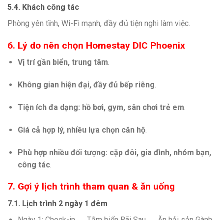
5.4. Khách công tác
Phòng yên tĩnh, Wi-Fi mạnh, đầy đủ tiện nghi làm việc.
6. Lý do nên chọn Homestay DIC Phoenix
Vị trí gần biển, trung tâm
.
Không gian hiện đại, đầy đủ bếp riêng
.
Tiện ích đa dạng: hồ bơi, gym, sân chơi trẻ em
.
Giá cả hợp lý, nhiều lựa chọn căn hộ
.
Phù hợp nhiều đối tượng: cặp đôi, gia đình, nhóm bạn,
công tác
.
7. Gợi ý lịch trình tham quan & ăn uống
7.1. Lịch trình 2 ngày 1 đêm
Ngày 1: Check-in → Tắm biển Bãi Sau → Ăn hải sản Gành