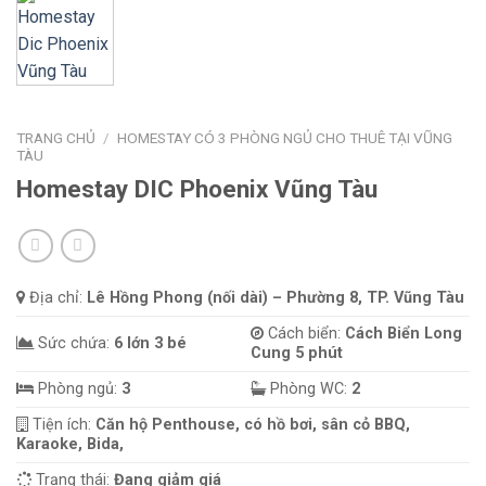
TRANG CHỦ
/
HOMESTAY CÓ 3 PHÒNG NGỦ CHO THUÊ TẠI VŨNG
TÀU
Homestay DIC Phoenix Vũng Tàu
Địa chỉ:
Lê Hồng Phong (nối dài) – Phường 8, TP. Vũng Tàu
Cách biển:
Cách Biển Long
Sức chứa:
6 lớn 3 bé
Cung 5 phút
Phòng ngủ:
3
Phòng WC:
2
Tiện ích:
Căn hộ Penthouse, có hồ bơi, sân cỏ BBQ,
Karaoke, Bida,
Trạng thái:
Đang giảm giá