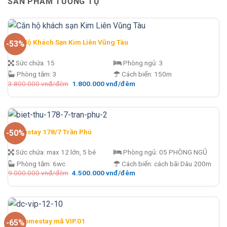
SẢN PHẨM TƯƠNG TỰ
Căn Hộ Khách Sạn Kim Liên Vũng Tàu
-53%
Sức chứa:
15
Phòng ngủ:
3
Phòng tắm:
3
Cách biển:
150m
Giá
Giá
3.800.000
vnđ/đêm
1.800.000
vnđ/đêm
gốc
hiện
là:
tại
3.800.000 vnđ/
là:
đêm.
1.800.000 vnđ/
đêm.
Homestay 178/7 Trần Phú
-50%
Sức chứa:
max 12 lớn, 5 bé
Phòng ngủ:
05 PHÒNG NGỦ
Phòng tắm:
6wc
Cách biển:
cách bãi Dâu 200m
Giá
Giá
9.000.000
vnđ/đêm
4.500.000
vnđ/đêm
gốc
hiện
là:
tại
9.000.000 vnđ/
là:
đêm.
4.500.000 vnđ/
đêm.
DC Homestay mã VIP.01
-65%