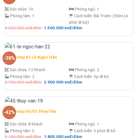
Sức chứa:
10
Phòng ngủ:
1
Phòng tắm:
1
Cách biển:
Bãi Trước 250m (4
phút đi bộ)
Giá
Giá
4.300.000
vnđ/đêm
1.500.000
vnđ/đêm
gốc
hiện
là:
tại
4.300.000 vnđ/
là:
đêm.
1.500.000 vnđ/
đêm.
Homestay 61 Lê Ngọc Hân
-38%
Sức chứa:
12 Khách
Phòng ngủ:
2
Phòng tắm:
2
Cách biển:
5p đi bộ
Giá
Giá
4.700.000
vnđ/đêm
2.900.000
vnđ/đêm
gốc
hiện
là:
tại
4.700.000 vnđ/
là:
đêm.
2.900.000 vnđ/
đêm.
Homestay 45/53 Thùy Vân
-42%
Sức chứa:
8 khách
Phòng ngủ:
1
Phòng tắm:
3
Cách biển:
3 phút đi bộ
Giá
Giá
3.100.000
vnđ/đêm
1.800.000
vnđ/đêm