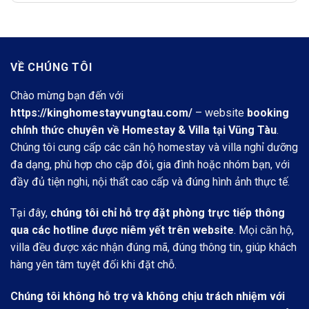
là:
tại
4.500.000 vnđ/
là:
đêm.
1.400.000 vnđ/
đêm.
VỀ CHÚNG TÔI
Chào mừng bạn đến với
https://kinghomestayvungtau.com/
– website
booking
chính thức chuyên về Homestay & Villa tại Vũng Tàu
.
Chúng tôi cung cấp các căn hộ homestay và villa nghỉ dưỡng
đa dạng, phù hợp cho cặp đôi, gia đình hoặc nhóm bạn, với
đầy đủ tiện nghi, nội thất cao cấp và đúng hình ảnh thực tế.
Tại đây,
chúng tôi chỉ hỗ trợ đặt phòng trực tiếp thông
qua các hotline được niêm yết trên website
. Mọi căn hộ,
villa đều được xác nhận đúng mã, đúng thông tin, giúp khách
hàng yên tâm tuyệt đối khi đặt chỗ.
Chúng tôi không hỗ trợ và không chịu trách nhiệm với