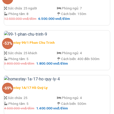
Sức chứa:
25 người
Phòng ngủ:
7
Phòng tắm:
8
Cách biển:
150m
Giá
Giá
12.500.000
vnđ/đêm
6.500.000
vnđ/đêm
gốc
hiện
là:
tại
12.500.000 vnđ/
là:
đêm.
6.500.000 vnđ/
đêm.
Homestay 99/1 Phan Chu Trinh
-53%
Sức chứa:
25 khách
Phòng ngủ:
4
Phòng tắm:
5
Cách biển:
400 đến 500m
Giá
Giá
3.800.000
vnđ/đêm
1.800.000
vnđ/đêm
gốc
hiện
là:
tại
3.800.000 vnđ/
là:
đêm.
1.800.000 vnđ/
đêm.
Homestay 1A/17 Hồ Quý Ly
-69%
Sức chứa:
25
Phòng ngủ:
4
Phòng tắm:
5
Cách biển:
500m
Giá
Giá
4.500.000
vnđ/đêm
1.400.000
vnđ/đêm
gốc
hiện