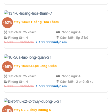
gốc
hiện
là:
tại
4.900.000 vnđ/
là:
đêm.
2.000.000 vnđ/
đêm.
Homestay 134/6 Hoàng Hoa Thám
-62%
Sức chứa:
25 khách
Phòng ngủ:
4
Phòng tắm:
4
Cách biển:
5p đi bộ
Giá
Giá
5.500.000
vnđ/đêm
2.100.000
vnđ/đêm
gốc
hiện
là:
tại
5.500.000 vnđ/
là:
đêm.
2.100.000 vnđ/
đêm.
Homestay 10/56A Lạc Long Quân
-68%
Sức chứa:
25 khách
Phòng ngủ:
4
Phòng tắm:
4
Cách biển:
2 phút đi xe
Giá
Giá
5.000.000
vnđ/đêm
1.600.000
vnđ/đêm
gốc
hiện
là:
tại
5.000.000 vnđ/
là:
đêm.
1.600.000 vnđ/
đêm.
Homestay C2.2 Thùy Dương 5
-48%