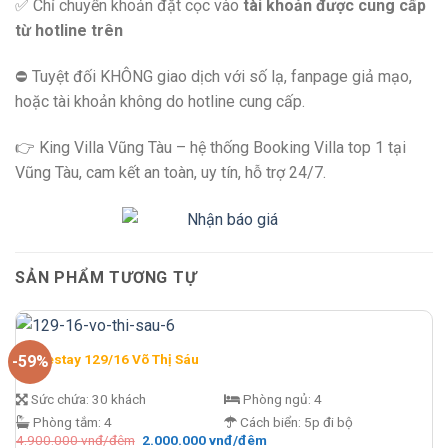
✅ Chỉ chuyển khoản đặt cọc vào
tài khoản được cung cấp
từ hotline trên
⛔️ Tuyệt đối KHÔNG giao dịch với số lạ, fanpage giả mạo,
hoặc tài khoản không do hotline cung cấp.
👉 King Villa Vũng Tàu – hệ thống Booking Villa top 1 tại
Vũng Tàu, cam kết an toàn, uy tín, hỗ trợ 24/7.
SẢN PHẨM TƯƠNG TỰ
Homestay 129/16 Võ Thị Sáu
-59%
Sức chứa:
30 khách
Phòng ngủ:
4
Phòng tắm:
4
Cách biển:
5p đi bộ
Giá
Giá
4.900.000
vnđ/đêm
2.000.000
vnđ/đêm