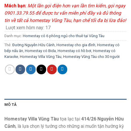
Mách bạn
:
Một lần gọi điện hơn vạn lần tìm kiếm, gọi ngay
0901.33.79.55 để được tư vấn miễn phí đầy và đủ thông
tin về tất cả homestay Vũng Tàu, hạn chế tối đa bị lừa đảo!
Lượt xem hôm nay:
17
Danh mục:
Homestay có 6 phòng ngủ cho thuê tại Vũng Tàu
Thẻ:
Đường Nguyễn Hữu Cảnh
,
Homestay cho gia đình
,
Homestay có
bếp nấu ăn
,
Homestay có Bida
,
Homestay có hồ bơi
,
Homestay có
Karaoke
,
Homestay Villa Vũng Tàu
,
Homestay Vũng Tàu cho 30 người
MÔ TẢ
Homestay Villa Vũng Tàu
tọa lạc tại
414/26 Nguyễn Hữu
Cảnh
, là lựa chọn lý tưởng cho những ai muốn tận hưởng kỳ