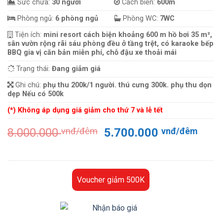
Sức chứa:
30 người
Cách biển:
600m
Phòng ngủ:
6 phòng ngủ
Phòng WC:
7WC
Tiện ích:
mini resort cách biện khoảng 600 m hồ bơi 35 m²,
sân vườn rộng rãi sáu phòng đều ở tầng trệt, có karaoke bếp
BBQ gia vị căn bản miễn phí, chỗ đậu xe thoải mái
Trạng thái:
Đang giảm giá
Ghi chú:
phụ thu 200k/1 người. thú cưng 300k. phụ thu dọn
dẹp Nếu có 500k
(*) Không áp dụng giá giảm cho thứ 7 và lễ tết
Giá
Giá
8.000.000
vnđ/đêm
5.700.000
vnđ/đêm
gốc
hiện
là:
tại
8.000.000 vnđ/
là:
đêm.
5.70
Voucher giảm 500K
đêm