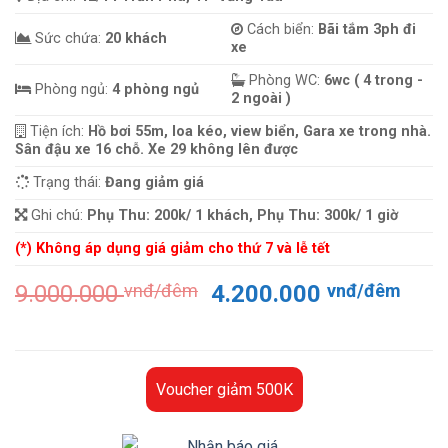
Cách biển:
Bãi tắm 3ph đi
Sức chứa:
20 khách
xe
Phòng WC:
6wc ( 4 trong -
Phòng ngủ:
4 phòng ngủ
2 ngoài )
Tiện ích:
Hồ bơi 55m, loa kéo, view biển, Gara xe trong nhà.
Sân đậu xe 16 chỗ. Xe 29 không lên được
Trạng thái:
Đang giảm giá
Ghi chú:
Phụ Thu: 200k/ 1 khách, Phụ Thu: 300k/ 1 giờ
(*) Không áp dụng giá giảm cho thứ 7 và lễ tết
Giá
Giá
9.000.000
vnđ/đêm
4.200.000
vnđ/đêm
gốc
hiện
là:
tại
9.000.000 vnđ/
là:
đêm.
4.20
Voucher giảm 500K
đêm