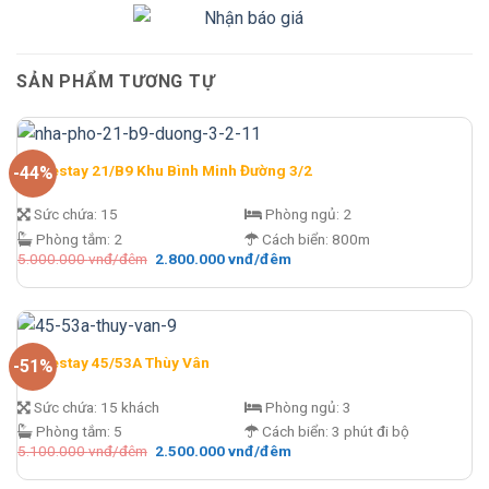
SẢN PHẨM TƯƠNG TỰ
Homestay 21/B9 Khu Bình Minh Đường 3/2
-44%
Sức chứa:
15
Phòng ngủ:
2
Phòng tắm:
2
Cách biển:
800m
Giá
Giá
5.000.000
vnđ/đêm
2.800.000
vnđ/đêm
gốc
hiện
là:
tại
5.000.000 vnđ/
là:
đêm.
2.800.000 vnđ/
đêm.
Homestay 45/53A Thùy Vân
-51%
Sức chứa:
15 khách
Phòng ngủ:
3
Phòng tắm:
5
Cách biển:
3 phút đi bộ
Giá
Giá
5.100.000
vnđ/đêm
2.500.000
vnđ/đêm
gốc
hiện
là:
tại