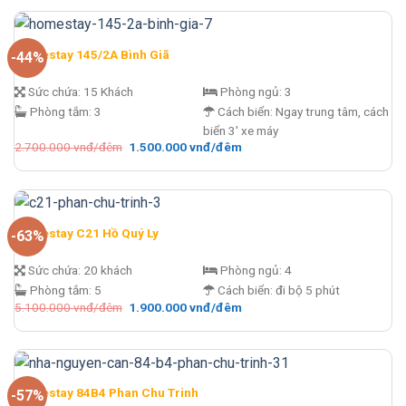
5.100.000 vnđ/
là:
đêm.
2.500.000 vnđ/
đêm.
Homestay 145/2A Bình Giã
-44%
Sức chứa:
15 Khách
Phòng ngủ:
3
Phòng tắm:
3
Cách biển:
Ngay trung tâm, cách
biển 3' xe máy
Giá
Giá
2.700.000
vnđ/đêm
1.500.000
vnđ/đêm
gốc
hiện
là:
tại
2.700.000 vnđ/
là:
đêm.
1.500.000 vnđ/
đêm.
Homestay C21 Hồ Quý Ly
-63%
Sức chứa:
20 khách
Phòng ngủ:
4
Phòng tắm:
5
Cách biển:
đi bộ 5 phút
Giá
Giá
5.100.000
vnđ/đêm
1.900.000
vnđ/đêm
gốc
hiện
là:
tại
5.100.000 vnđ/
là:
đêm.
1.900.000 vnđ/
đêm.
Homestay 84B4 Phan Chu Trinh
-57%