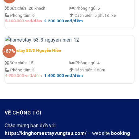
Sức chứa:
20 khách
Phòng ngủ:
5
Phòng tắm:
6
Cách biển:
5 phút đi xe
Giá
Giá
5.100.000
vnđ/đêm
2.200.000
vnđ/đêm
gốc
hiện
là:
tại
5.100.000 vnđ/
là:
đêm.
2.200.000 vnđ/
đêm.
Homestay 53/3 Nguyễn Hiền
-67%
Sức chứa:
15
Phòng ngủ:
4
Phòng tắm:
3
Cách biển:
300m
Giá
Giá
4.200.000
vnđ/đêm
1.400.000
vnđ/đêm
gốc
hiện
là:
tại
4.200.000 vnđ/
là:
đêm.
1.400.000 vnđ/
đêm.
VỀ CHÚNG TÔI
Chào mừng bạn đến với
https://kinghomestayvungtau.com/
– website
booking