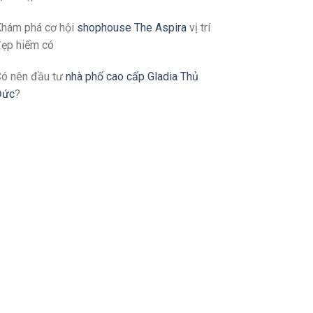
hám phá cơ hội
shophouse The Aspira
vị trí
ẹp hiếm có
ó nên đầu tư
nhà phố cao cấp Gladia Thủ
Đức
?