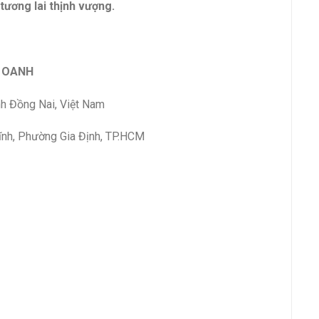
tương lai thịnh vượng.
M OANH
nh Đồng Nai, Việt Nam
ĩnh, Phường Gia Định, TP.HCM