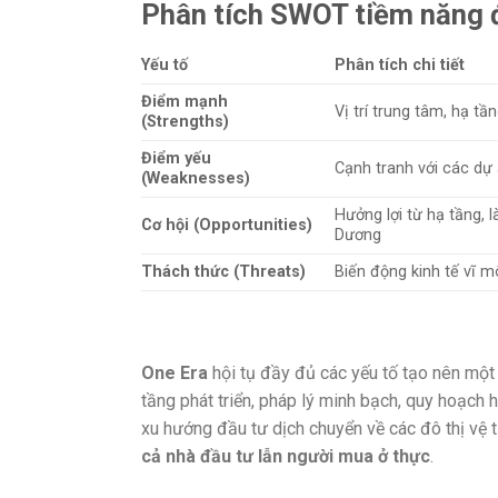
Phân tích SWOT tiềm năng 
Yếu tố
Phân tích chi tiết
Điểm mạnh
Vị trí trung tâm, hạ tầ
(Strengths)
Điểm yếu
Cạnh tranh với các dự
(Weaknesses)
Hưởng lợi từ hạ tầng,
Cơ hội (Opportunities)
Dương
Thách thức (Threats)
Biến động kinh tế vĩ 
One Era
hội tụ đầy đủ các yếu tố tạo nên mộ
tầng phát triển, pháp lý minh bạch, quy hoạch h
xu hướng đầu tư dịch chuyển về các đô thị vệ 
cả nhà đầu tư lẫn người mua ở thực
.