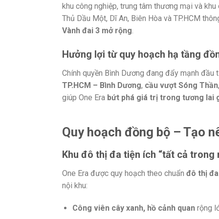
khu công nghiệp, trung tâm thương mại và khu 
Thủ Dầu Một, Dĩ An, Biên Hòa và TP.HCM thô
Vành đai 3 mở rộng
.
Hưởng lợi từ quy hoạch hạ tầng đồ
Chính quyền Bình Dương đang đẩy mạnh đầu tư
TP.HCM – Bình Dương
,
cầu vượt Sóng Thần
giúp One Era
bứt phá giá trị trong tương lai
Quy hoạch đồng bộ – Tạo nê
Khu đô thị đa tiện ích “tất cả trong
One Era được quy hoạch theo chuẩn
đô thị đ
nội khu:
Công viên cây xanh, hồ cảnh quan
rộng lớ