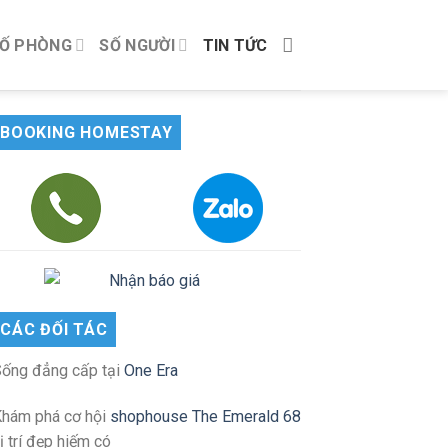
Ố PHÒNG
SỐ NGƯỜI
TIN TỨC
BOOKING HOMESTAY
CÁC ĐỐI TÁC
ống đẳng cấp tại
One Era
hám phá cơ hội
shophouse The Emerald 68
ị trí đẹp hiếm có