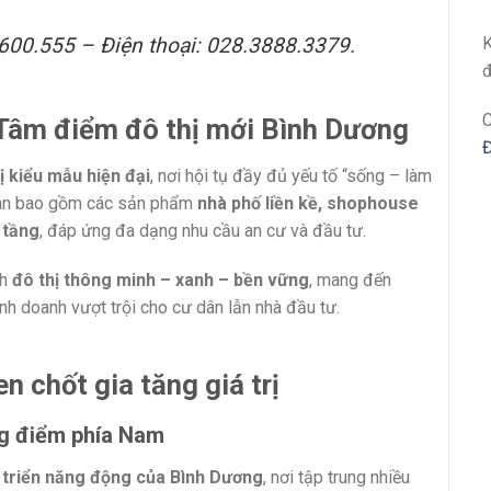
K
.600.555 – Điện thoại: 028.3888.3379.
đ
C
 Tâm điểm đô thị mới Bình Dương
ị kiểu mẫu hiện đại
, nơi hội tụ đầy đủ yếu tố “sống – làm
Dự án bao gồm các sản phẩm
nhà phố liền kề, shophouse
 tầng
, đáp ứng đa dạng nhu cầu an cư và đầu tư.
nh
đô thị thông minh – xanh – bền vững
, mang đến
kinh doanh vượt trội cho cư dân lẫn nhà đầu tư.
en chốt gia tăng giá trị
ng điểm phía Nam
 triển năng động của Bình Dương
, nơi tập trung nhiều