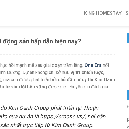
KING HOMESTAY
S
ất động sản hấp dẫn hiện nay?
phục hồi mạnh mẽ sau giai đoạn trầm lắng,
One Era
nổi
Bình Dương. Dự án không chỉ sở hữu
vị trí chiến lược
,
ộ
, mà còn được phát triển bởi
chủ đầu tư uy tín Kim Oanh
u tư sinh lời bền vững
được giới chuyên gia đánh giá
S
 do Kim Oanh Group phát triển tại Thuận
ức của dự án là https://eraone.vn/, nơi cập
K
 xác nhất trực tiếp từ Kim Oanh Group.
v