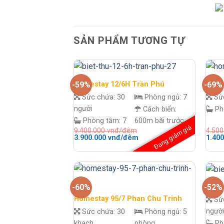
SẢN PHẨM TƯƠNG TỰ
Homestay 12/6H Trần Phú
Home
-59%
-69%
Sức chứa:
30
Phòng ngủ:
7
Sứ
người
Cách biển:
Ph
Phòng tắm:
7
600m bãi trước
Đang giảm giá
9.400.000
vnđ/đêm
4.50
Giá
Giá
Giá
3.900.000
vnđ/đêm
1.40
gốc
hiện
gốc
là:
tại
là:
9.400.000 vnđ/
là:
4.500
đêm.
3.900.000 vnđ/
đêm.
đêm.
Home
-60%
-52%
Homestay 95/7 Phan Chu Trinh
Sứ
người
Sức chứa:
30
Phòng ngủ:
5
khach
phòng
Ph