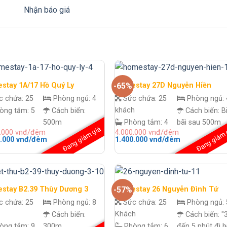
stay 1A/17 Hồ Quý Ly
Homestay 27D Nguyễn Hiền
-65%
c chứa:
25
Phòng ngủ:
4
Sức chứa:
25
Phòng ngủ:
khách
òng tắm:
5
Cách biển:
Cách biển:
B
500m
Phòng tắm:
4
bãi sau 500m
Đang giảm giá
Đang giảm 
0.000
vnđ/đêm
4.000.000
vnđ/đêm
Giá
Giá
Giá
0.000
vnđ/đêm
1.400.000
vnđ/đêm
hiện
gốc
hiện
tại
là:
tại
.000 vnđ/
là:
4.000.000 vnđ/
là:
1.400.000 vnđ/
đêm.
1.400.000 vnđ
đêm.
đêm.
stay B2.39 Thùy Dương 3
Homestay 26 Nguyễn Đình Tứ
-57%
c chứa:
25
Phòng ngủ:
8
Sức chứa:
25
Phòng ngủ:
Khách
Cách biển:
Cách biển:
"
òng tắm:
9
300m
Phòng tắm:
6
đến 5 phút đi b