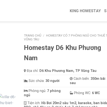
KING HOMESTAY
S
TRANG CHỦ
/
HOMESTAY CÓ 7 PHÒNG NGỦ CHO THUÊ T
VŨNG TÀU
Homestay D6 Khu Phương
Nam
Địa chỉ:
D6 Khu Phương Nam, TP Vũng Tàu
Cách biển:
350m bãi
Sức chứa:
30 người
sau
Phòng ngủ:
7 phòng
Phòng WC:
6 WC
ngủ
Tiện ích:
Hồ Bơi 20m2 sâu 1m2, karaoke, ban bida