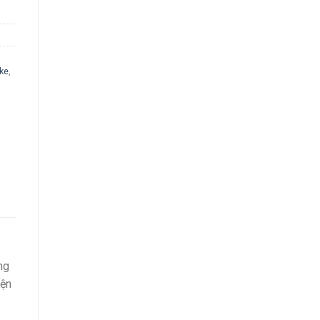
ke
,
ng
iện