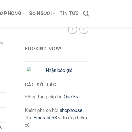
Ố PHÒNG
SỐ NGƯỜI
TIN TỨC
ẠI
BOOKING NOW!
CÁC ĐỐI TÁC
Sống đẳng cấp tại
One Era
Khám phá cơ hội
shophouse
The Emerald 68
vị trí đẹp hiếm
có
,