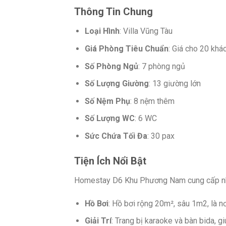
Thông Tin Chung
Loại Hình
: Villa Vũng Tàu
Giá Phòng Tiêu Chuẩn
: Giá cho 20 khá
Số Phòng Ngủ
: 7 phòng ngủ
Số Lượng Giường
: 13 giường lớn
Số Nệm Phụ
: 8 nệm thêm
Số Lượng WC
: 6 WC
Sức Chứa Tối Đa
: 30 pax
Tiện Ích Nổi Bật
Homestay D6 Khu Phương Nam cung cấp nhiều
Hồ Bơi
: Hồ bơi rộng 20m², sâu 1m2, là nơi
Giải Trí
: Trang bị karaoke và bàn bida, g