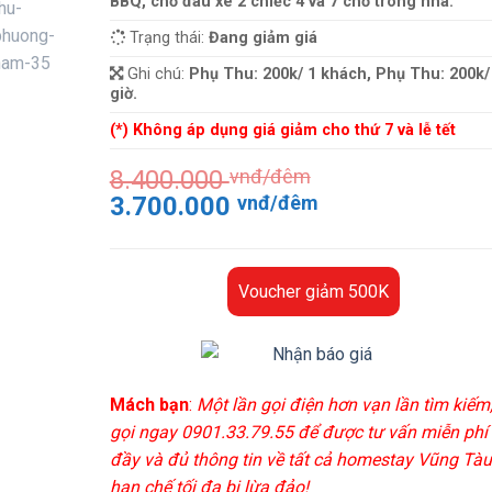
BBQ, chỗ đâu xe 2 chiếc 4 và 7 chỗ trong nhà.
Trạng thái:
Đang giảm giá
Ghi chú:
Phụ Thu: 200k/ 1 khách, Phụ Thu: 200k/
giờ.
(*) Không áp dụng giá giảm cho thứ 7 và lễ tết
8.400.000
vnđ/đêm
Giá
Giá
3.700.000
vnđ/đêm
gốc
hiện
là:
tại
8.400.000 vnđ/
là:
Voucher giảm 500K
đêm.
3.700.000 vnđ
đêm.
Mách bạn
:
Một lần gọi điện hơn vạn lần tìm kiếm
gọi ngay 0901.33.79.55 để được tư vấn miễn phí
đầy và đủ thông tin về tất cả homestay Vũng Tàu
hạn chế tối đa bị lừa đảo!