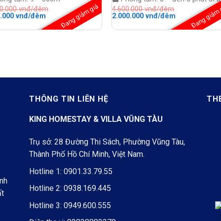
Đang giảm giá
Đang giảm 
00.000
vnđ/đêm
4.600.000
vnđ/đêm
Giá
Giá
Giá
0.000
vnđ/đêm
2.000.000
vnđ/đêm
hiện
gốc
hiện
tại
là:
tại
0.000 vnđ/
là:
4.600.000 vnđ/
là:
5.700.000 vnđ/
đêm.
2.000.000 vnđ
đêm.
đêm.
THÔNG TIN LIÊN HỆ
TH
KING HOMESTAY & VILLA VŨNG TÀU
Trụ sở: 28 Đường Thi Sách, Phường Vũng Tàu,
Thành Phố Hồ Chí Minh, Việt Nam.
Hotline 1:
0901.33.79.55
ình
Hotline 2:
0938.169.445
ất
Hotline 3:
0949.600.555