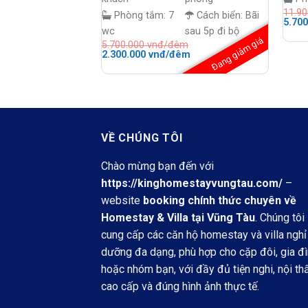
11.9
Phòng tắm:
7
Cách biển:
Bãi
Giá
5.70
gốc
wc
sau 5p đi bộ
là:
Đang giảm giá
5.700.000
vnđ/đêm
11.90
Giá
Giá
2.300.000
vnđ/đêm
đêm.
gốc
hiện
là:
tại
5.700.000 vnđ/
là:
đêm.
2.300.000 vnđ/
đêm.
VỀ CHÚNG TÔI
Chào mừng bạn đến với
https://kinghomestayvungtau.com/
–
website
booking chính thức chuyên về
Homestay & Villa tại Vũng Tàu
. Chúng tôi
cung cấp các căn hộ homestay và villa nghỉ
dưỡng đa dạng, phù hợp cho cặp đôi, gia đ
hoặc nhóm bạn, với đầy đủ tiện nghi, nội th
cao cấp và đúng hình ảnh thực tế.