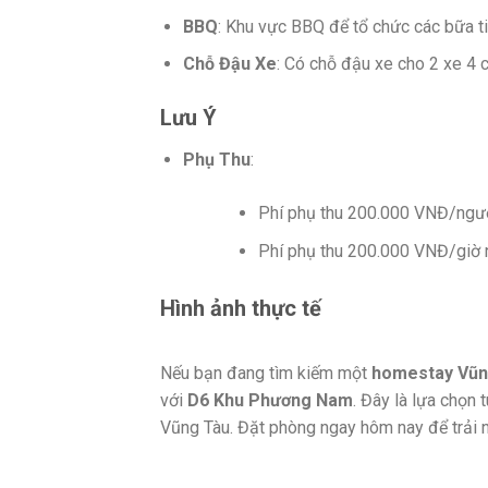
BBQ
: Khu vực BBQ để tổ chức các bữa ti
Chỗ Đậu Xe
: Có chỗ đậu xe cho 2 xe 4 c
Lưu Ý
Phụ Thu
:
Phí phụ thu 200.000 VNĐ/ngườ
Phí phụ thu 200.000 VNĐ/giờ 
Hình ảnh thực tế
Nếu bạn đang tìm kiếm một
homestay Vũn
với
D6 Khu Phương Nam
. Đây là lựa chọn 
Vũng Tàu. Đặt phòng ngay hôm nay để trải n