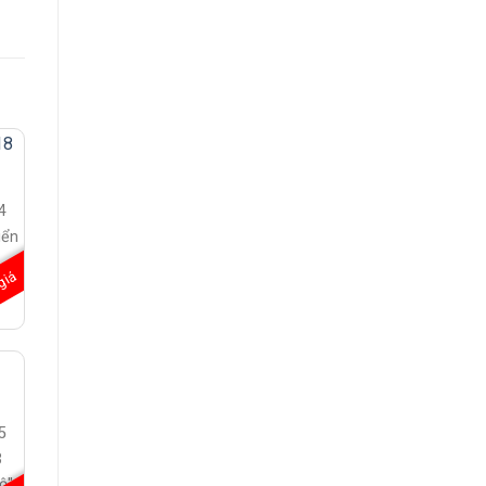
4
iển
giá
/
5
3
ộ"