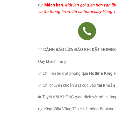
👉
Mách bạn
:
Một lần gọi điện hơn vạn lầ
và đủ thông tin về tất cả homestay Vũng Tà
🚨
CẢNH BÁO LỪA ĐẢO KHI ĐẶT HOMES
Quý khách lưu ý:
✅ Chỉ liên hệ đặt phòng qua
Hotline King 
✅ Chỉ chuyển khoản đặt cọc vào
tài khoản
⛔️ Tuyệt đối KHÔNG giao dịch với số lạ, fa
👉 King Villa Vũng Tàu – hệ thống Booking Vi