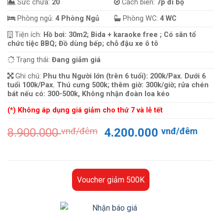
Sức chứa:
20
Cách biển:
7p đi bộ
Phòng ngủ:
4 Phòng Ngủ
Phòng WC:
4 WC
Tiện ích:
Hồ bơi: 30m2; Bida + karaoke free ; Có sân tổ
chức tiệc BBQ; Đồ dùng bếp; chỗ đậu xe ô tô
Trạng thái:
Đang giảm giá
Ghi chú:
Phu thu Người lớn (trên 6 tuổi): 200k/Pax. Dưới 6
tuổi 100k/Pax. Thú cưng 500k; thêm giờ: 300k/giờ; rửa chén
bát nếu có: 300-500k, Không nhận đoàn loa kéo
(*) Không áp dụng giá giảm cho thứ 7 và lễ tết
Giá
Giá
8.900.000
vnđ/đêm
4.200.000
vnđ/đêm
gốc
hiện
là:
tại
8.900.000 vnđ/
là:
đêm.
4.20
Voucher giảm 500K
đêm