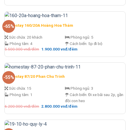
gốc
hiện
là:
tại
5.200.000 vnđ/
là:
đêm.
1.900.000 vnđ/
đêm.
Homestay 160/20A Hoàng Hoa Thám
-65%
Sức chứa:
20 khách
Phòng ngủ:
5
Phòng tắm:
4
Cách biển:
5p đi bộ
Giá
Giá
5.500.000
vnđ/đêm
1.900.000
vnđ/đêm
gốc
hiện
là:
tại
5.500.000 vnđ/
là:
đêm.
1.900.000 vnđ/
đêm.
Homestay 87/20 Phan Chu Trinh
-55%
Sức chứa:
15
Phòng ngủ:
3
Phòng tắm:
1
Cách biển:
Đi xe bãi sau 2p, gần
đồi con heo
Giá
Giá
6.200.000
vnđ/đêm
2.800.000
vnđ/đêm
gốc
hiện
là:
tại
6.200.000 vnđ/
là:
đêm.
2.800.000 vnđ/
đêm.