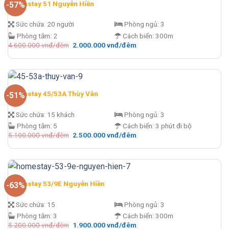
Homestay 51 Nguyễn Hiền
-57%
Sức chứa:
20 người
Phòng ngủ:
3
Phòng tắm:
2
Cách biển:
300m
Giá
Giá
4.600.000
vnđ/đêm
2.000.000
vnđ/đêm
gốc
hiện
là:
tại
4.600.000 vnđ/
là:
đêm.
2.000.000 vnđ/
đêm.
Homestay 45/53A Thùy Vân
-51%
Sức chứa:
15 khách
Phòng ngủ:
3
Phòng tắm:
5
Cách biển:
3 phút đi bộ
Giá
Giá
5.100.000
vnđ/đêm
2.500.000
vnđ/đêm
gốc
hiện
là:
tại
5.100.000 vnđ/
là:
đêm.
2.500.000 vnđ/
đêm.
Homestay 53/9E Nguyễn Hiền
-63%
Sức chứa:
15
Phòng ngủ:
3
Phòng tắm:
3
Cách biển:
300m
Giá
Giá
5.200.000
vnđ/đêm
1.900.000
vnđ/đêm