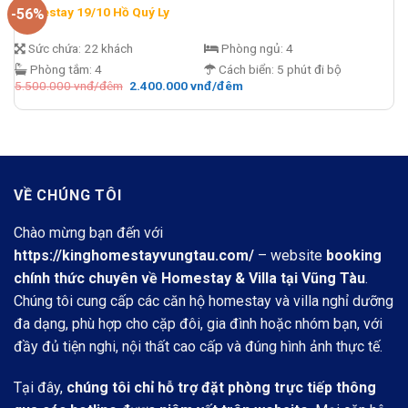
Homestay 19/10 Hồ Quý Ly
-56%
Sức chứa:
22 khách
Phòng ngủ:
4
Phòng tắm:
4
Cách biển:
5 phút đi bộ
Giá
Giá
5.500.000
vnđ/đêm
2.400.000
vnđ/đêm
gốc
hiện
là:
tại
5.500.000 vnđ/
là:
đêm.
2.400.000 vnđ/
đêm.
VỀ CHÚNG TÔI
Chào mừng bạn đến với
https://kinghomestayvungtau.com/
– website
booking
chính thức chuyên về Homestay & Villa tại Vũng Tàu
.
Chúng tôi cung cấp các căn hộ homestay và villa nghỉ dưỡng
đa dạng, phù hợp cho cặp đôi, gia đình hoặc nhóm bạn, với
đầy đủ tiện nghi, nội thất cao cấp và đúng hình ảnh thực tế.
Tại đây,
chúng tôi chỉ hỗ trợ đặt phòng trực tiếp thông