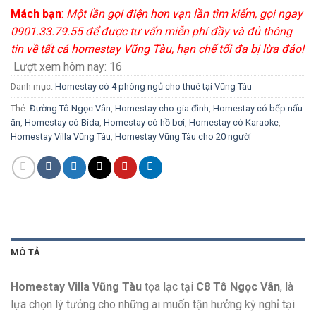
Mách bạn
:
Một lần gọi điện hơn vạn lần tìm kiếm, gọi ngay
0901.33.79.55 để được tư vấn miễn phí đầy và đủ thông
tin về tất cả homestay Vũng Tàu, hạn chế tối đa bị lừa đảo!
Lượt xem hôm nay:
16
Danh mục:
Homestay có 4 phòng ngủ cho thuê tại Vũng Tàu
Thẻ:
Đường Tô Ngọc Vân
,
Homestay cho gia đình
,
Homestay có bếp nấu
ăn
,
Homestay có Bida
,
Homestay có hồ bơi
,
Homestay có Karaoke
,
Homestay Villa Vũng Tàu
,
Homestay Vũng Tàu cho 20 người
MÔ TẢ
Homestay Villa Vũng Tàu
tọa lạc tại
C8 Tô Ngọc Vân
, là
lựa chọn lý tưởng cho những ai muốn tận hưởng kỳ nghỉ tại