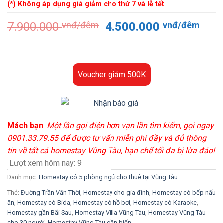
(*) Không áp dụng giá giảm cho thứ 7 và lễ tết
Giá
Giá
7.900.000
vnđ/đêm
4.500.000
vnđ/đêm
gốc
hiện
là:
tại
7.900.000 vnđ/
là:
đêm.
4.50
Voucher giảm 500K
đêm
Mách bạn
:
Một lần gọi điện hơn vạn lần tìm kiếm, gọi ngay
0901.33.79.55 để được tư vấn miễn phí đầy và đủ thông
tin về tất cả homestay Vũng Tàu, hạn chế tối đa bị lừa đảo!
Lượt xem hôm nay:
9
Danh mục:
Homestay có 5 phòng ngủ cho thuê tại Vũng Tàu
Thẻ:
Đường Trần Văn Thời
,
Homestay cho gia đình
,
Homestay có bếp nấu
ăn
,
Homestay có Bida
,
Homestay có hồ bơi
,
Homestay có Karaoke
,
Homestay gần Bãi Sau
,
Homestay Villa Vũng Tàu
,
Homestay Vũng Tàu
cho 30 người
,
Homestay Vũng Tàu gần biển