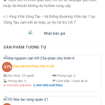
hoặc tài khoản không do hotline cung cấp.
👉 King Villa Vũng Tàu – hệ thống Booking Villa top 1 tại
Vũng Tàu, cam kết an toàn, uy tín, hỗ trợ 24/7.
SẢN PHẨM TƯƠNG TỰ
Homestay 69/25A Phan Chu Trinh
-57%
Sức chứa:
25 người
Phòng ngủ:
4
Phòng tắm:
5
Cách biển:
1 phút đi xe
Giá
Giá
6.100.000
vnđ/đêm
2.600.000
vnđ/đêm
gốc
hiện
là:
tại
6.100.000 vnđ/
là:
đêm.
2.600.000 vnđ/
đêm.