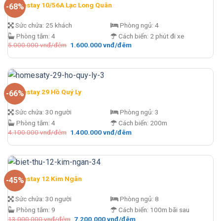
Homestay 10/56A Lạc Long Quân
-68%
Sức chứa:
25 khách
Phòng ngủ:
4
Phòng tắm:
4
Cách biển:
2 phút đi xe
Giá
Giá
5.000.000
vnđ/đêm
1.600.000
vnđ/đêm
gốc
hiện
là:
tại
5.000.000 vnđ/
là:
đêm.
1.600.000 vnđ/
đêm.
Homestay 29 Hồ Quý Ly
-66%
Sức chứa:
30 người
Phòng ngủ:
3
Phòng tắm:
4
Cách biển:
200m
Giá
Giá
4.100.000
vnđ/đêm
1.400.000
vnđ/đêm
gốc
hiện
là:
tại
4.100.000 vnđ/
là:
đêm.
1.400.000 vnđ/
đêm.
Homestay 12 Kim Ngân
-45%
Sức chứa:
30 người
Phòng ngủ:
8
Phòng tắm:
9
Cách biển:
100m bãi sau
Giá
Giá
13.000.000
vnđ/đêm
7.200.000
vnđ/đêm