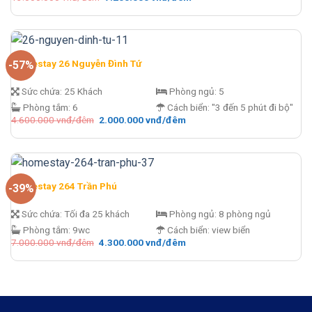
gốc
hiện
là:
tại
13.000.000 vnđ/
là:
đêm.
7.200.000 vnđ/
đêm.
Homestay 26 Nguyễn Đình Tứ
-57%
Sức chứa:
25 Khách
Phòng ngủ:
5
Phòng tắm:
6
Cách biển:
"3 đến 5 phút đi bộ"
Giá
Giá
4.600.000
vnđ/đêm
2.000.000
vnđ/đêm
gốc
hiện
là:
tại
4.600.000 vnđ/
là:
đêm.
2.000.000 vnđ/
đêm.
Homestay 264 Trần Phú
-39%
Sức chứa:
Tối đa 25 khách
Phòng ngủ:
8 phòng ngủ
Phòng tắm:
9wc
Cách biển:
view biển
Giá
Giá
7.000.000
vnđ/đêm
4.300.000
vnđ/đêm
gốc
hiện
là:
tại
7.000.000 vnđ/
là:
đêm.
4.300.000 vnđ/
đêm.