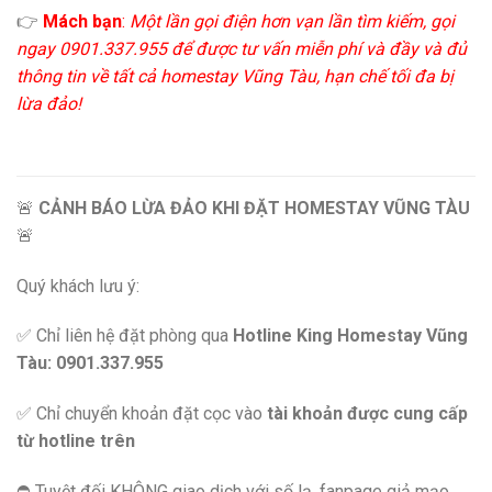
👉
Mách bạn
:
Một lần gọi điện hơn vạn lần tìm kiếm, gọi
ngay 0901.337.955 để được tư vấn miễn phí và đầy và đủ
thông tin về tất cả homestay Vũng Tàu, hạn chế tối đa bị
lừa đảo!
🚨
CẢNH BÁO LỪA ĐẢO KHI ĐẶT HOMESTAY VŨNG TÀU
🚨
Quý khách lưu ý:
✅ Chỉ liên hệ đặt phòng qua
Hotline King Homestay Vũng
Tàu: 0901.337.955
✅ Chỉ chuyển khoản đặt cọc vào
tài khoản được cung cấp
từ hotline trên
⛔️ Tuyệt đối KHÔNG giao dịch với số lạ, fanpage giả mạo,