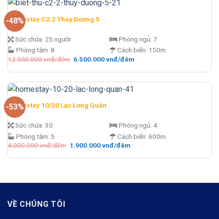
đêm.
Homestay C2.2 Thùy Dương 5
-48%
Sức chứa:
25 người
Phòng ngủ:
7
Phòng tắm:
8
Cách biển:
150m
Giá
Giá
12.500.000
vnđ/đêm
6.500.000
vnđ/đêm
gốc
hiện
là:
tại
12.500.000 vnđ/
là:
đêm.
6.500.000 vnđ/
đêm.
Homestay 10/20 Lạc Long Quân
-53%
Sức chứa:
30
Phòng ngủ:
4
Phòng tắm:
5
Cách biển:
600m
Giá
Giá
4.000.000
vnđ/đêm
1.900.000
vnđ/đêm
gốc
hiện
là:
tại
4.000.000 vnđ/
là:
đêm.
1.900.000 vnđ/
đêm.
VỀ CHÚNG TÔI