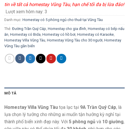
tin về tất cả homestay Vũng Tàu, hạn chế tối đa bị lừa đảo!
Lượt xem hôm nay:
3
Danh mục:
Homestay có 5 phòng ngủ cho thuê tại Vũng Tàu
Thẻ:
Đường Trần Quý Cáp
,
Homestay cho gia đình
,
Homestay có bếp nấu
ăn
,
Homestay có Bida
,
Homestay có hồ bơi
,
Homestay có Karaoke
,
Homestay Villa Vũng Tàu
,
Homestay Vũng Tàu cho 30 người
,
Homestay
Vũng Tàu gần biển
MÔ TẢ
Homestay Villa Vũng Tàu
tọa lạc tại
9A Trần Quý Cáp
, là
lựa chọn lý tưởng cho những ai muốn tận hưởng kỳ nghỉ tại
thành phố biển xinh đẹp này. Với
5 phòng ngủ
và
10 giường
,
căn villa này có thể chứa tối đa
30 khách
, phù hợp cho các