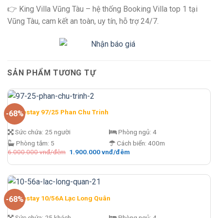
👉 King Villa Vũng Tàu – hệ thống Booking Villa top 1 tại
Vũng Tàu, cam kết an toàn, uy tín, hỗ trợ 24/7.
SẢN PHẨM TƯƠNG TỰ
Homestay 97/25 Phan Chu Trinh
-68%
Sức chứa:
25 người
Phòng ngủ:
4
Phòng tắm:
5
Cách biển:
400m
Giá
Giá
6.000.000
vnđ/đêm
1.900.000
vnđ/đêm
gốc
hiện
là:
tại
6.000.000 vnđ/
là:
đêm.
1.900.000 vnđ/
đêm.
Homestay 10/56A Lạc Long Quân
-68%
Sức chứa:
25 khách
Phòng ngủ:
4