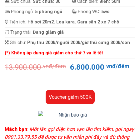
Sức chứa:
Sức chứa: 30
Cách biển:
Biển: 50m
Phòng ngủ:
5 phòng ngủ
Phòng WC:
5wc
Tiện ích:
Hồ bơi 20m2. Loa kara. Gara sân 2 xe 7 chỗ
Trạng thái:
Đang giảm giá
Ghi chú:
Phụ thu 200k/người 200k/giờ thú cưng 300k/con
(*) Không áp dụng giá giảm cho thứ 7 và lễ tết
Giá
Gi
13.900.000
vnđ/đêm
6.800.000
vnđ/đêm
gốc
hiệ
là:
tại
13.900.000 vnđ/
là:
đêm.
6.
Voucher giảm 500K
đê
Mách bạn
:
Một lần gọi điện hơn vạn lần tìm kiếm, gọi ngay
0901.33.79.55 để được tư vấn miễn phí đầy và đủ thông