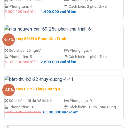
Phòng tắm:
4
Cách biển:
2 phút đi xe
Giá
Giá
5.000.000
vnđ/đêm
1.600.000
vnđ/đêm
gốc
hiện
là:
tại
5.000.000 vnđ/
là:
đêm.
1.600.000 vnđ/
đêm.
Homestay 69/25A Phan Chu Trinh
-57%
Sức chứa:
25 người
Phòng ngủ:
4
Phòng tắm:
5
Cách biển:
1 phút đi xe
Giá
Giá
6.100.000
vnđ/đêm
2.600.000
vnđ/đêm
gốc
hiện
là:
tại
6.100.000 vnđ/
là:
đêm.
2.600.000 vnđ/
đêm.
Homestay B2.22 Thùy Dương 4
-40%
Sức chứa:
tối đa 35 khách
Phòng ngủ:
9
Phòng tắm:
10
Cách biển:
100m Long Cung
Giá
Giá
10.900.000
vnđ/đêm
6.500.000
vnđ/đêm
gốc
hiện
là:
tại
10.900.000 vnđ/
là:
đêm.
6.500.000 vnđ/