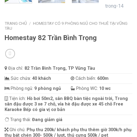
TRANG CHỦ
/
HOMESTAY CÓ 9 PHÒNG NGỦ CHO THUÊ TẠI VŨNG
TÀU
Homestay 82 Trần Bình Trọng
Địa chỉ:
82 Trần Bình Trọng, TP Vũng Tàu
Sức chứa:
40 khách
Cách biển:
600m
Phòng ngủ:
9 phòng ngủ
Phòng WC:
10 wc
Tiện ích:
Hồ bơi 50m2, sân BBQ bàn tiệc ngoài trời, Trong
sân đậu được 3 xe 7 chỗ, vỉa hè đậu được xe 45 chỗ Free
Karaoke Bếp có gia vị cơ bản
Trạng thái:
Đang giảm giá
Ghi chú:
Phụ thu 200k/ khách phụ thu thêm giờ 300k/h phụ
thu bát chén 300- 500k / lượt, thú cưng 500k / pet