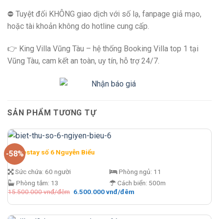
⛔️ Tuyệt đối KHÔNG giao dịch với số lạ, fanpage giả mạo,
hoặc tài khoản không do hotline cung cấp.
👉 King Villa Vũng Tàu – hệ thống Booking Villa top 1 tại
Vũng Tàu, cam kết an toàn, uy tín, hỗ trợ 24/7.
SẢN PHẨM TƯƠNG TỰ
Homestay số 6 Nguyễn Biểu
-58%
Sức chứa:
60 người
Phòng ngủ:
11
Phòng tắm:
13
Cách biển:
500m
Giá
Giá
15.500.000
vnđ/đêm
6.500.000
vnđ/đêm
gốc
hiện
là:
tại
15.500.000 vnđ/
là:
đêm.
6.500.000 vnđ/