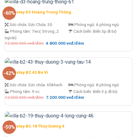
đêm.
Homestay D3 Hoàng Trung Thông
-60%
Sức chứa:
Sức Chứa: 30
Phòng ngủ:
6 phòng ngủ
Phòng tắm:
7wc( 5trong ,2
Cách biển:
Biển:5p đi bộ
ngoài)
Giá
Giá
12.000.000
vnđ/đêm
4.800.000
vnđ/đêm
gốc
hiện
là:
tại
12.000.000 vnđ/
là:
đêm.
4.800.000 vnđ/
đêm.
Homestay B2.43 Ba Vì
-42%
Sức chứa:
Sức chứa: 60khach
Phòng ngủ:
8 phòng ngủ
Phòng tắm:
9 vc
Cách biển:
Biển:3 p đi bộ
Giá
Giá
12.500.000
vnđ/đêm
7.200.000
vnđ/đêm
gốc
hiện
là:
tại
12.500.000 vnđ/
là:
đêm.
7.200.000 vnđ/
đêm.
Homestay B2.18 Thùy Dương 4
-50%