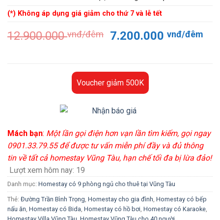
(*) Không áp dụng giá giảm cho thứ 7 và lễ tết
Giá
Gi
12.900.000
vnđ/đêm
7.200.000
vnđ/đêm
gốc
hiệ
là:
tại
12.900.000 vnđ/
là:
đêm.
7.
Voucher giảm 500K
đê
Mách bạn
:
Một lần gọi điện hơn vạn lần tìm kiếm, gọi ngay
0901.33.79.55 để được tư vấn miễn phí đầy và đủ thông
tin về tất cả homestay Vũng Tàu, hạn chế tối đa bị lừa đảo!
Lượt xem hôm nay:
19
Danh mục:
Homestay có 9 phòng ngủ cho thuê tại Vũng Tàu
Thẻ:
Đường Trần Bình Trọng
,
Homestay cho gia đình
,
Homestay có bếp
nấu ăn
,
Homestay có Bida
,
Homestay có hồ bơi
,
Homestay có Karaoke
,
Homestay Villa Vũng Tàu
,
Homestay Vũng Tàu cho 40 người