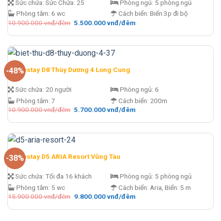
Sức chứa:
Sức Chứa: 25
Phòng ngủ:
5 phòng ngủ
Phòng tắm:
6 wc
Cách biển:
Biển:3p đi bộ
Giá
Giá
10.900.000
vnđ/đêm
5.500.000
vnđ/đêm
gốc
hiện
là:
tại
10.900.000 vnđ/
là:
đêm.
5.500.000 vnđ/
đêm.
Homestay D8 Thùy Dương 4 Long Cung
-48%
Sức chứa:
20 người
Phòng ngủ:
6
Phòng tắm:
7
Cách biển:
200m
Giá
Giá
10.900.000
vnđ/đêm
5.700.000
vnđ/đêm
gốc
hiện
là:
tại
10.900.000 vnđ/
là:
đêm.
5.700.000 vnđ/
đêm.
Homestay D5 ARIA Resort Vũng Tàu
-38%
Sức chứa:
Tối đa 16 khách
Phòng ngủ:
5 phòng ngủ
Phòng tắm:
5 wc
Cách biển:
Aria, Biển: 5 m
Giá
Giá
15.900.000
vnđ/đêm
9.800.000
vnđ/đêm
gốc
hiện
là:
tại
15.900.000 vnđ/
là: