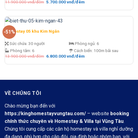
Giá
Giá
11.900.000
vnđ/đêm
5.700.000
vnđ/đêm
gốc
hiện
là:
tại
11.900.000 vnđ/
là:
đêm.
5.700.000 vnđ/
đêm.
Homestay 05 khu Kim Ngân
-51%
Sức chứa:
30 người
Phòng ngủ:
6
Phòng tắm:
6
Cách biển:
100m bãi sau
Giá
Giá
13.900.000
vnđ/đêm
6.800.000
vnđ/đêm
gốc
hiện
là:
tại
13.900.000 vnđ/
là:
đêm.
6.800.000 vnđ/
đêm.
VỀ CHÚNG TÔI
Chào mừng bạn đến với
https://kinghomestayvungtau.com/
– website
booking
chính thức chuyên về Homestay & Villa tại Vũng Tàu
.
Chúng tôi cung cấp các căn hộ homestay và villa nghỉ dưỡng
đa dạng, phù hợp cho cặp đôi, gia đình hoặc nhóm bạn, với