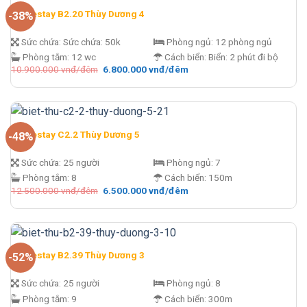
Homestay B2.20 Thùy Dương 4
-38%
Sức chứa:
Sức chứa: 50k
Phòng ngủ:
12 phòng ngủ
Phòng tắm:
12 wc
Cách biển:
Biển: 2 phút đi bộ
Giá
Giá
10.900.000
vnđ/đêm
6.800.000
vnđ/đêm
gốc
hiện
là:
tại
10.900.000 vnđ/
là:
đêm.
6.800.000 vnđ/
đêm.
Homestay C2.2 Thùy Dương 5
-48%
Sức chứa:
25 người
Phòng ngủ:
7
Phòng tắm:
8
Cách biển:
150m
Giá
Giá
12.500.000
vnđ/đêm
6.500.000
vnđ/đêm
gốc
hiện
là:
tại
12.500.000 vnđ/
là:
đêm.
6.500.000 vnđ/
đêm.
Homestay B2.39 Thùy Dương 3
-52%
Sức chứa:
25 người
Phòng ngủ:
8
Phòng tắm:
9
Cách biển:
300m