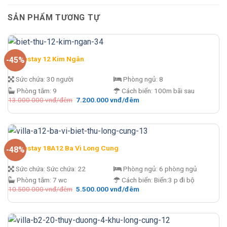
SẢN PHẨM TƯƠNG TỰ
Homestay 12 Kim Ngân
-45%
Sức chứa:
30 người
Phòng ngủ:
8
Phòng tắm:
9
Cách biển:
100m bãi sau
Giá
Giá
13.000.000
vnđ/đêm
7.200.000
vnđ/đêm
gốc
hiện
là:
tại
13.000.000 vnđ/
là:
đêm.
7.200.000 vnđ/
đêm.
Homestay 18A12 Ba Vì Long Cung
-48%
Sức chứa:
Sức chứa: 22
Phòng ngủ:
6 phòng ngủ
Phòng tắm:
7 wc
Cách biển:
Biển:3 p đi bộ
Giá
Giá
10.500.000
vnđ/đêm
5.500.000
vnđ/đêm
gốc
hiện
là:
tại
10.500.000 vnđ/
là:
đêm.
5.500.000 vnđ/
đêm.