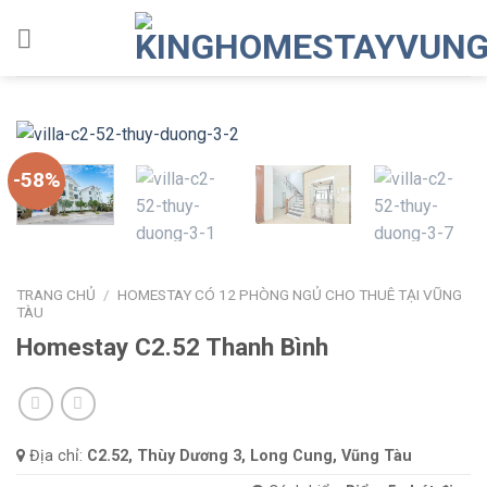
Skip
to
content
-58%
TRANG CHỦ
/
HOMESTAY CÓ 12 PHÒNG NGỦ CHO THUÊ TẠI VŨNG
TÀU
Homestay C2.52 Thanh Bình
Địa chỉ:
C2.52, Thùy Dương 3, Long Cung, Vũng Tàu