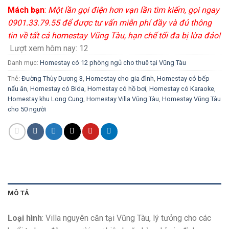
Mách bạn
:
Một lần gọi điện hơn vạn lần tìm kiếm, gọi ngay
0901.33.79.55 để được tư vấn miễn phí đầy và đủ thông
tin về tất cả homestay Vũng Tàu, hạn chế tối đa bị lừa đảo!
Lượt xem hôm nay:
12
Danh mục:
Homestay có 12 phòng ngủ cho thuê tại Vũng Tàu
Thẻ:
Đường Thùy Dương 3
,
Homestay cho gia đình
,
Homestay có bếp
nấu ăn
,
Homestay có Bida
,
Homestay có hồ bơi
,
Homestay có Karaoke
,
Homestay khu Long Cung
,
Homestay Villa Vũng Tàu
,
Homestay Vũng Tàu
cho 50 người
MÔ TẢ
Loại hình
: Villa nguyên căn tại Vũng Tàu, lý tưởng cho các