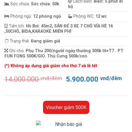
Cách biển:
Biển: 5 phút đi
Sức chứa:
Sức chứa: 50k
bộ
Phòng ngủ:
12 phòng ngủ
Phòng WC:
12 wc
Tiện ích:
Hồ Bơi: 45m2, SÂN ĐỂ 3 XE 7 CHỖ VỈA HÈ 16
,50CHỖ, BIDA,KARAOKE MIỄN PHÍ
Trạng thái:
Đang giảm giá
Ghi chú:
Phụ Thu 200/người ngày thường 300k t6+T7 . PT
FUN FONG 500K/GIO. Thú Cưng 500k/con
(*) Không áp dụng giá giảm cho thứ 7 và lễ tết
Giá
Gi
14.000.000
vnđ/đêm
5.900.000
vnđ/đêm
gốc
hiệ
là:
tại
14.000.000 vnđ/
là:
đêm.
5.
Voucher giảm 500K
đê