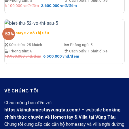
Phòng tắm:
5
Cách biển:
1 phút đi xe
Giá
Giá
6.100.000
vnđ/đêm
2.600.000
vnđ/đêm
gốc
hiện
là:
tại
6.100.000 vnđ/
là:
đêm.
2.600.000 vnđ/
đêm.
Homestay 52 Võ Thị Sáu
-53%
Sức chứa:
25 khách
Phòng ngủ:
5
Phòng tắm:
6
Cách biển:
1 phút đi xe
Giá
Giá
13.900.000
vnđ/đêm
6.500.000
vnđ/đêm
gốc
hiện
là:
tại
13.900.000 vnđ/
là:
đêm.
6.500.000 vnđ/
đêm.
VỀ CHÚNG TÔI
Chào mừng bạn đến với
https://kinghomestayvungtau.com/
– website
booking
chính thức chuyên về Homestay & Villa tại Vũng Tàu
.
Chúng tôi cung cấp các căn hộ homestay và villa nghỉ dưỡng