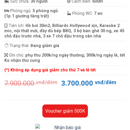
Sức chứa:
30 người
Cách biển:
600m
Phòng ngủ:
5 phòng ngủ
Phòng WC:
7 wc
(1p 1 giường tầng trệt)
Tiện ích:
Hồ bơi 30m2, Billiards Hollywood xịn, Karaoke 2
mic, nội thất mới, đầy đủ bếp BBQ, 3 bộ bàn ghế 30 ng, xe 45
chỗ đậu trước nhà, 3 xe 7 chỗ đậu trong sân nhà
Trạng thái:
Đang giảm giá
Ghi chú:
phụ thu 200k/ng ngày thường; 300k/ng ngày lễ, tết
Ko nhận thú cưng
(*) Không áp dụng giá giảm cho thứ 7 và lễ tết
Giá
Giá
7.900.000
vnđ/đêm
3.700.000
vnđ/đêm
gốc
hiện
là:
tại
7.900.000 vnđ/
là:
đêm.
3.70
Voucher giảm 500K
đêm