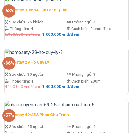
đêm.
Homestay 10/56A Lạc Long Quân
-68%
Sức chứa:
25 khách
Phòng ngủ:
4
Phòng tắm:
4
Cách biển:
2 phút đi xe
Giá
Giá
5.000.000
vnđ/đêm
1.600.000
vnđ/đêm
gốc
hiện
là:
tại
5.000.000 vnđ/
là:
đêm.
1.600.000 vnđ/
đêm.
Homestay 29 Hồ Quý Ly
-66%
Sức chứa:
30 người
Phòng ngủ:
3
Phòng tắm:
4
Cách biển:
200m
Giá
Giá
4.100.000
vnđ/đêm
1.400.000
vnđ/đêm
gốc
hiện
là:
tại
4.100.000 vnđ/
là:
đêm.
1.400.000 vnđ/
đêm.
Homestay 69/25A Phan Chu Trinh
-57%
Sức chứa:
25 người
Phòng ngủ:
4