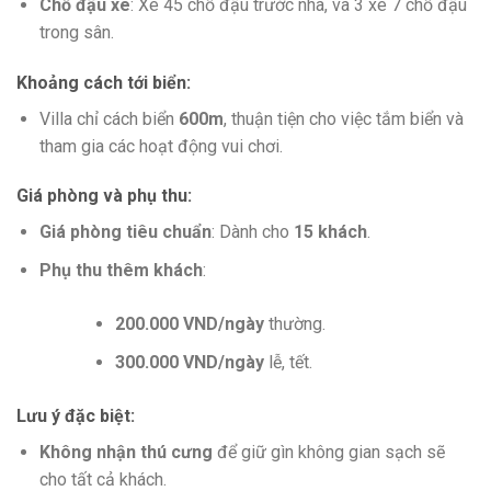
Chỗ đậu xe
: Xe 45 chỗ đậu trước nhà, và 3 xe 7 chỗ đậu
trong sân.
Khoảng cách tới biển
:
Villa chỉ cách biển
600m
, thuận tiện cho việc tắm biển và
tham gia các hoạt động vui chơi.
Giá phòng và phụ thu
:
Giá phòng tiêu chuẩn
: Dành cho
15 khách
.
Phụ thu thêm khách
:
200.000 VND/ngày
thường.
300.000 VND/ngày
lễ, tết.
Lưu ý đặc biệt
:
Không nhận thú cưng
để giữ gìn không gian sạch sẽ
cho tất cả khách.