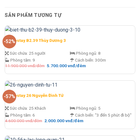
SẢN PHẨM TƯƠNG TỰ
Homestay B2.39 Thùy Dương 3
-52%
Sức chứa:
25 người
Phòng ngủ:
8
Phòng tắm:
9
Cách biển:
300m
Giá
Giá
11.900.000
vnđ/đêm
5.700.000
vnđ/đêm
gốc
hiện
là:
tại
11.900.000 vnđ/
là:
đêm.
5.700.000 vnđ/
đêm.
Homestay 26 Nguyễn Đình Tứ
-57%
Sức chứa:
25 Khách
Phòng ngủ:
5
Phòng tắm:
6
Cách biển:
"3 đến 5 phút đi bộ"
Giá
Giá
4.600.000
vnđ/đêm
2.000.000
vnđ/đêm
gốc
hiện
là:
tại
4.600.000 vnđ/
là:
đêm.
2.000.000 vnđ/