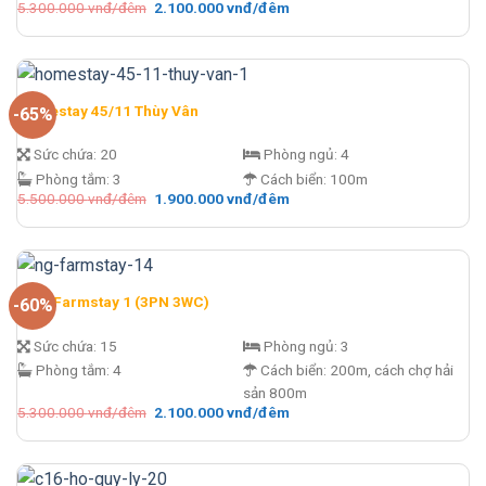
Giá
Giá
5.300.000
vnđ/đêm
2.100.000
vnđ/đêm
gốc
hiện
là:
tại
5.300.000 vnđ/
là:
đêm.
2.100.000 vnđ/
đêm.
Homestay 45/11 Thùy Vân
-65%
Sức chứa:
20
Phòng ngủ:
4
Phòng tắm:
3
Cách biển:
100m
Giá
Giá
5.500.000
vnđ/đêm
1.900.000
vnđ/đêm
gốc
hiện
là:
tại
5.500.000 vnđ/
là:
đêm.
1.900.000 vnđ/
đêm.
N&G Farmstay 1 (3PN 3WC)
-60%
Sức chứa:
15
Phòng ngủ:
3
Phòng tắm:
4
Cách biển:
200m, cách chợ hải
sản 800m
Giá
Giá
5.300.000
vnđ/đêm
2.100.000
vnđ/đêm
gốc
hiện
là:
tại
5.300.000 vnđ/
là:
đêm.
2.100.000 vnđ/
đêm.