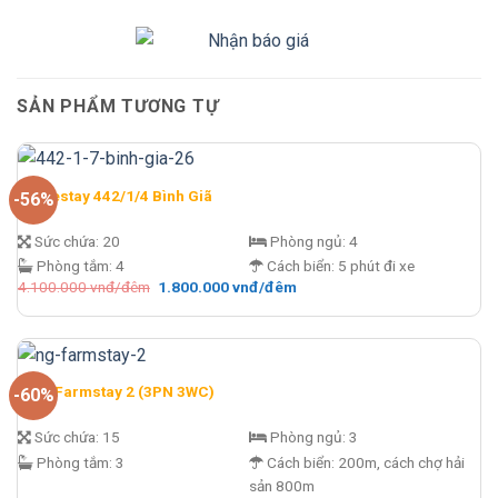
SẢN PHẨM TƯƠNG TỰ
Homestay 442/1/4 Bình Giã
-56%
Sức chứa:
20
Phòng ngủ:
4
Phòng tắm:
4
Cách biển:
5 phút đi xe
Giá
Giá
4.100.000
vnđ/đêm
1.800.000
vnđ/đêm
gốc
hiện
là:
tại
4.100.000 vnđ/
là:
đêm.
1.800.000 vnđ/
đêm.
N&G Farmstay 2 (3PN 3WC)
-60%
Sức chứa:
15
Phòng ngủ:
3
Phòng tắm:
3
Cách biển:
200m, cách chợ hải
sản 800m