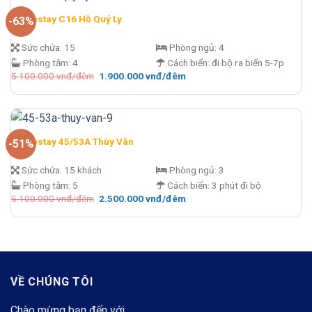
Homestay C16 Hồ Quý Ly
-63%
Sức chứa:
15
Phòng ngủ:
4
Phòng tắm:
4
Cách biển:
đi bộ ra biển 5-7p
Giá
Giá
5.100.000
vnđ/đêm
1.900.000
vnđ/đêm
gốc
hiện
là:
tại
5.100.000 vnđ/
là:
đêm.
1.900.000 vnđ/
đêm.
Homestay 45/53A Thùy Vân
-51%
Sức chứa:
15 khách
Phòng ngủ:
3
Phòng tắm:
5
Cách biển:
3 phút đi bộ
Giá
Giá
5.100.000
vnđ/đêm
2.500.000
vnđ/đêm
gốc
hiện
là:
tại
5.100.000 vnđ/
là:
đêm.
2.500.000 vnđ/
đêm.
VỀ CHÚNG TÔI
Chào mừng bạn đến với