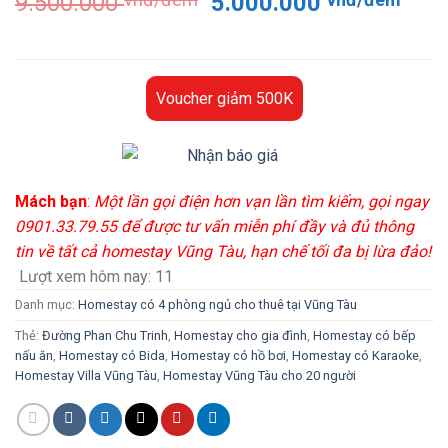
Giá
Giá
9.500.000
5.000.000
gốc
hiện
là:
tại
9.500.000 vnđ/
là:
đêm.
5.00
Voucher giảm 500K
đêm
Mách bạn
:
Một lần gọi điện hơn vạn lần tìm kiếm, gọi ngay
0901.33.79.55 để được tư vấn miễn phí đầy và đủ thông
tin về tất cả homestay Vũng Tàu, hạn chế tối đa bị lừa đảo!
Lượt xem hôm nay:
11
Danh mục:
Homestay có 4 phòng ngủ cho thuê tại Vũng Tàu
Thẻ:
Đường Phan Chu Trinh
,
Homestay cho gia đình
,
Homestay có bếp
nấu ăn
,
Homestay có Bida
,
Homestay có hồ bơi
,
Homestay có Karaoke
,
Homestay Villa Vũng Tàu
,
Homestay Vũng Tàu cho 20 người