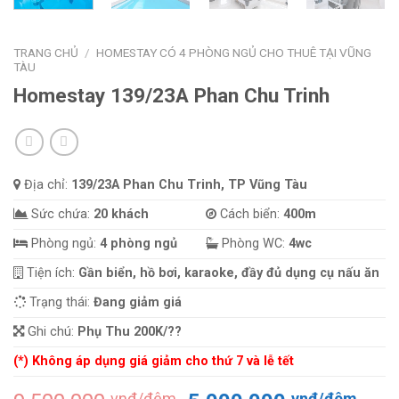
TRANG CHỦ
/
HOMESTAY CÓ 4 PHÒNG NGỦ CHO THUÊ TẠI VŨNG
TÀU
Homestay 139/23A Phan Chu Trinh
Địa chỉ:
139/23A Phan Chu Trinh, TP Vũng Tàu
Sức chứa:
20 khách
Cách biển:
400m
Phòng ngủ:
4 phòng ngủ
Phòng WC:
4wc
Tiện ích:
Gần biển, hồ bơi, karaoke, đầy đủ dụng cụ nấu ăn
Trạng thái:
Đang giảm giá
Ghi chú:
Phụ Thu 200K/??
(*) Không áp dụng giá giảm cho thứ 7 và lễ tết
vnđ/đêm
vnđ/đêm