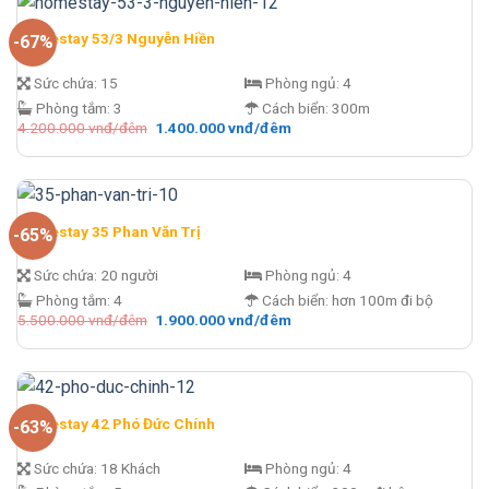
đêm.
Homestay 53/3 Nguyễn Hiền
-67%
Sức chứa:
15
Phòng ngủ:
4
Phòng tắm:
3
Cách biển:
300m
Giá
Giá
4.200.000
vnđ/đêm
1.400.000
vnđ/đêm
gốc
hiện
là:
tại
4.200.000 vnđ/
là:
đêm.
1.400.000 vnđ/
đêm.
Homestay 35 Phan Văn Trị
-65%
Sức chứa:
20 người
Phòng ngủ:
4
Phòng tắm:
4
Cách biển:
hơn 100m đi bộ
Giá
Giá
5.500.000
vnđ/đêm
1.900.000
vnđ/đêm
gốc
hiện
là:
tại
5.500.000 vnđ/
là:
đêm.
1.900.000 vnđ/
đêm.
Homestay 42 Phó Đức Chính
-63%
Sức chứa:
18 Khách
Phòng ngủ:
4