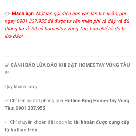
👉
Mách bạn
:
Một lần gọi điện hơn vạn lần tìm kiếm, gọi
ngay 0901.337.955 để được tư vấn miễn phí và đầy và đủ
thông tin về tất cả homestay Vũng Tàu, hạn chế tối đa bị
lừa đảo!
🚨
CẢNH BÁO LỪA ĐẢO KHI ĐẶT HOMESTAY VŨNG TÀU
🚨
Quý khách lưu ý:
✅ Chỉ liên hệ đặt phòng qua
Hotline King Homestay Vũng
Tàu: 0901.337.955
✅ Chỉ chuyển khoản đặt cọc vào
tài khoản được cung cấp
từ hotline trên