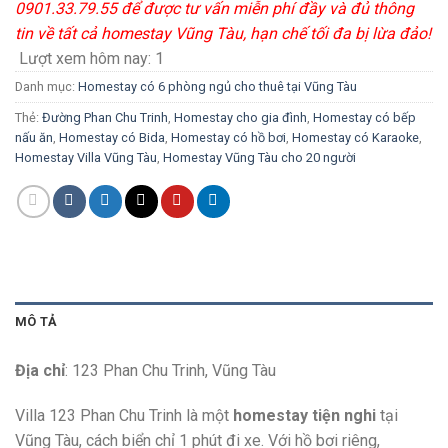
0901.33.79.55 để được tư vấn miễn phí đầy và đủ thông
tin về tất cả homestay Vũng Tàu, hạn chế tối đa bị lừa đảo!
Lượt xem hôm nay:
1
Danh mục:
Homestay có 6 phòng ngủ cho thuê tại Vũng Tàu
Thẻ:
Đường Phan Chu Trinh
,
Homestay cho gia đình
,
Homestay có bếp
nấu ăn
,
Homestay có Bida
,
Homestay có hồ bơi
,
Homestay có Karaoke
,
Homestay Villa Vũng Tàu
,
Homestay Vũng Tàu cho 20 người
MÔ TẢ
Địa chỉ
: 123 Phan Chu Trinh, Vũng Tàu
Villa 123 Phan Chu Trinh là một
homestay tiện nghi
tại
Vũng Tàu, cách biển chỉ 1 phút đi xe. Với hồ bơi riêng,