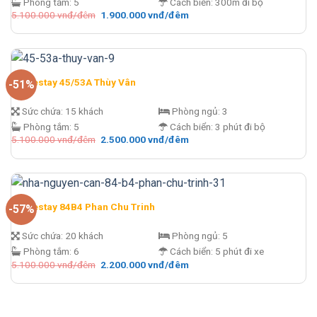
Phòng tắm:
5
Cách biển:
300m đi bộ
Giá
Giá
5.100.000
vnđ/đêm
1.900.000
vnđ/đêm
gốc
hiện
là:
tại
5.100.000 vnđ/
là:
đêm.
1.900.000 vnđ/
đêm.
Homestay 45/53A Thùy Vân
-51%
Sức chứa:
15 khách
Phòng ngủ:
3
Phòng tắm:
5
Cách biển:
3 phút đi bộ
Giá
Giá
5.100.000
vnđ/đêm
2.500.000
vnđ/đêm
gốc
hiện
là:
tại
5.100.000 vnđ/
là:
đêm.
2.500.000 vnđ/
đêm.
Homestay 84B4 Phan Chu Trinh
-57%
Sức chứa:
20 khách
Phòng ngủ:
5
Phòng tắm:
6
Cách biển:
5 phút đi xe
Giá
Giá
5.100.000
vnđ/đêm
2.200.000
vnđ/đêm
gốc
hiện
là:
tại
5.100.000 vnđ/
là:
đêm.
2.200.000 vnđ/
đêm.