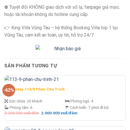
⛔️ Tuyệt đối KHÔNG giao dịch với số lạ, fanpage giả mạo,
hoặc tài khoản không do hotline cung cấp.
👉 King Villa Vũng Tàu – hệ thống Booking Villa top 1 tại
Vũng Tàu, cam kết an toàn, uy tín, hỗ trợ 24/7.
SẢN PHẨM TƯƠNG TỰ
Homestay 113/9 Phan Chu Trinh
-62%
Sức chứa:
20 khách
Phòng ngủ:
4
Phòng tắm:
6
Cách biển:
7 phút đi bộ
Giá
Giá
5.200.000
vnđ/đêm
2.000.000
vnđ/đêm
gốc
hiện
là:
tại
5.200.000 vnđ/
là:
đêm.
2.000.000 vnđ/