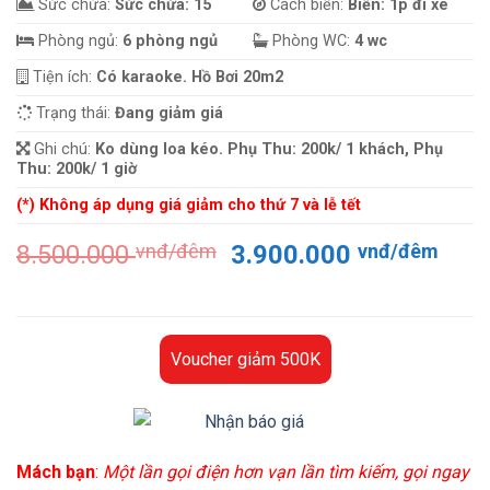
Sức chứa:
Sức chứa: 15
Cách biển:
Biển: 1p đi xe
Phòng ngủ:
6 phòng ngủ
Phòng WC:
4 wc
Tiện ích:
Có karaoke. Hồ Bơi 20m2
Trạng thái:
Đang giảm giá
Ghi chú:
Ko dùng loa kéo. Phụ Thu: 200k/ 1 khách, Phụ
Thu: 200k/ 1 giờ
(*) Không áp dụng giá giảm cho thứ 7 và lễ tết
Giá
Giá
8.500.000
vnđ/đêm
3.900.000
vnđ/đêm
gốc
hiện
là:
tại
8.500.000 vnđ/
là:
đêm.
3.90
Voucher giảm 500K
đêm
Mách bạn
:
Một lần gọi điện hơn vạn lần tìm kiếm, gọi ngay