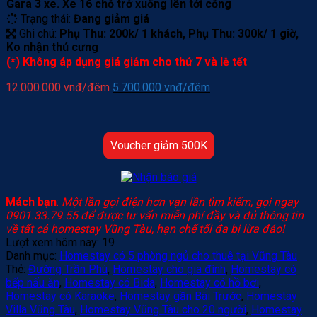
Gara 3 xe. Xe 16 chỗ trở xuống lên tới cổng
Trạng thái:
Đang giảm giá
Ghi chú:
Phụ Thu: 200k/ 1 khách, Phụ Thu: 300k/ 1 giờ,
Ko nhận thú cưng
(*) Không áp dụng giá giảm cho thứ 7 và lễ tết
Giá
Giá
12.000.000
vnđ/đêm
5.700.000
vnđ/đêm
gốc
hiện
là:
tại
12.000.000 vnđ/
là:
đêm.
5.700.000 vnđ/
Voucher giảm 500K
đêm.
Mách bạn
:
Một lần gọi điện hơn vạn lần tìm kiếm, gọi ngay
0901.33.79.55 để được tư vấn miễn phí đầy và đủ thông tin
về tất cả homestay Vũng Tàu, hạn chế tối đa bị lừa đảo!
Lượt xem hôm nay:
19
Danh mục:
Homestay có 5 phòng ngủ cho thuê tại Vũng Tàu
Thẻ:
Đường Trần Phú
,
Homestay cho gia đình
,
Homestay có
bếp nấu ăn
,
Homestay có Bida
,
Homestay có hồ bơi
,
Homestay có Karaoke
,
Homestay gần Bãi Trước
,
Homestay
Villa Vũng Tàu
,
Homestay Vũng Tàu cho 20 người
,
Homestay