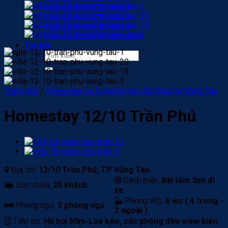
Homestay cho 20 người
Homestay cho 30 người
Homestay cho 40 người
Homestay cho 50-80 người
Tin tức
Tìm
kiếm:
Trang chủ
/
Homestay có 5 phòng ngủ cho thuê tại Vũng Tàu
Homestay 12/10 Trần Phú
Địa chỉ:
12/10 Trần Phú, TP Vũng Tàu
Cách biển:
Bãi tắm 3ph đi
Sức chứa:
20 khách
xe
Phòng WC:
6 wc ( 4 trong -
Phòng ngủ:
5 phòng ngủ
2 ngoài )
Tiện ích:
Hồ bơi 50m-Loa kéo, các phòng đều view biển.