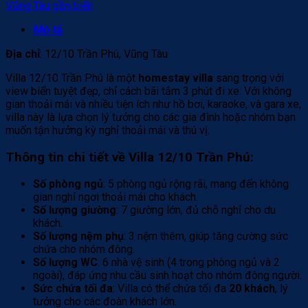
Vũng Tàu gần biển
Mô tả
Địa chỉ
: 12/10 Trần Phú, Vũng Tàu
Villa 12/10 Trần Phú là một
homestay villa
sang trọng với
view biển tuyệt đẹp, chỉ cách bãi tắm 3 phút đi xe. Với không
gian thoải mái và nhiều tiện ích như hồ bơi, karaoke, và gara xe,
villa này là lựa chọn lý tưởng cho các gia đình hoặc nhóm bạn
muốn tận hưởng kỳ nghỉ thoải mái và thú vị.
Thông tin chi tiết về Villa 12/10 Trần Phú
:
Số phòng ngủ
: 5 phòng ngủ rộng rãi, mang đến không
gian nghỉ ngơi thoải mái cho khách.
Số lượng giường
: 7 giường lớn, đủ chỗ nghỉ cho du
khách.
Số lượng nệm phụ
: 3 nệm thêm, giúp tăng cường sức
chứa cho nhóm đông.
Số lượng WC
: 6 nhà vệ sinh (4 trong phòng ngủ và 2
ngoài), đáp ứng nhu cầu sinh hoạt cho nhóm đông người.
Sức chứa tối đa
: Villa có thể chứa tối đa
20 khách
, lý
tưởng cho các đoàn khách lớn.