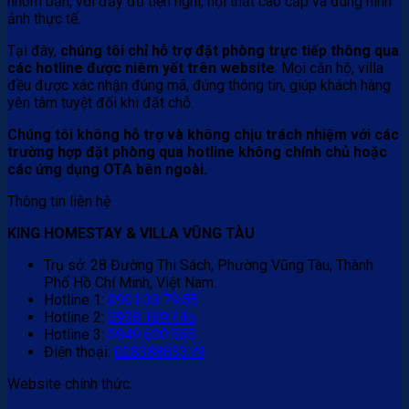
nhóm bạn, với đầy đủ tiện nghi, nội thất cao cấp và đúng hình
ảnh thực tế.
Tại đây,
chúng tôi chỉ hỗ trợ đặt phòng trực tiếp thông qua
các hotline được niêm yết trên website
. Mọi căn hộ, villa
đều được xác nhận đúng mã, đúng thông tin, giúp khách hàng
yên tâm tuyệt đối khi đặt chỗ.
Chúng tôi không hỗ trợ và không chịu trách nhiệm với các
trường hợp đặt phòng qua hotline không chính chủ hoặc
các ứng dụng OTA bên ngoài.
Thông tin liên hệ
KING HOMESTAY & VILLA VŨNG TÀU
Trụ sở: 28 Đường Thi Sách, Phường Vũng Tàu, Thành
Phố Hồ Chí Minh, Việt Nam.
Hotline 1:
0901.33.79.55
Hotline 2:
0938.169.445
Hotline 3:
0949.600.555
Điện thoại:
02838883379
Website chính thức: