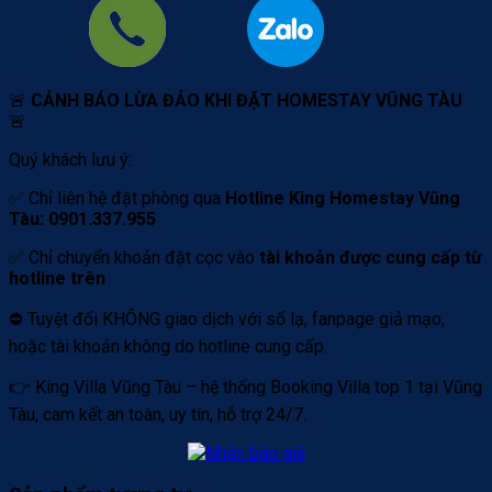
🚨
CẢNH BÁO LỪA ĐẢO KHI ĐẶT HOMESTAY VŨNG TÀU
🚨
Quý khách lưu ý:
✅ Chỉ liên hệ đặt phòng qua
Hotline King Homestay Vũng
Tàu: 0901.337.955
✅ Chỉ chuyển khoản đặt cọc vào
tài khoản được cung cấp từ
hotline trên
⛔️ Tuyệt đối KHÔNG giao dịch với số lạ, fanpage giả mạo,
hoặc tài khoản không do hotline cung cấp.
👉 King Villa Vũng Tàu – hệ thống Booking Villa top 1 tại Vũng
Tàu, cam kết an toàn, uy tín, hỗ trợ 24/7.