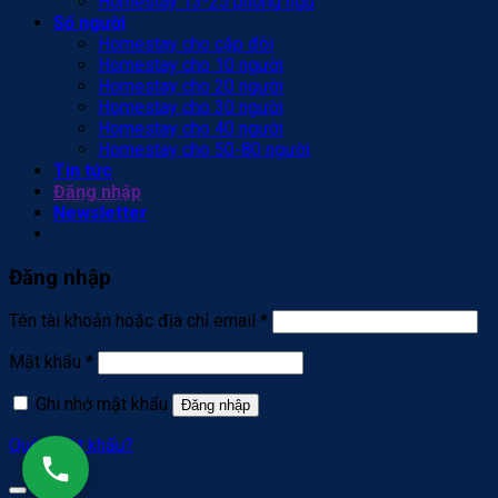
Homestay 13-25 phòng ngủ
Số người
Homestay cho cặp đôi
Homestay cho 10 người
Homestay cho 20 người
Homestay cho 30 người
Homestay cho 40 người
Homestay cho 50-80 người
Tin tức
Đăng nhập
Newsletter
Đăng nhập
Tên tài khoản hoặc địa chỉ email
*
Mật khẩu
*
Ghi nhớ mật khẩu
Đăng nhập
Quên mật khẩu?