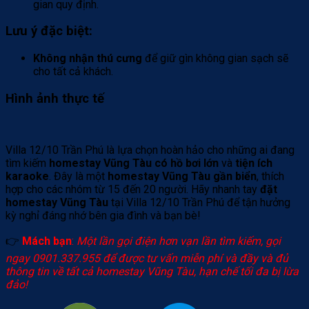
gian quy định.
Lưu ý đặc biệt
:
Không nhận thú cưng
để giữ gìn không gian sạch sẽ
cho tất cả khách.
Hình ảnh thực tế
Villa 12/10 Trần Phú là lựa chọn hoàn hảo cho những ai đang
tìm kiếm
homestay Vũng Tàu có hồ bơi lớn
và
tiện ích
karaoke
. Đây là một
homestay Vũng Tàu gần biển
, thích
hợp cho các nhóm từ 15 đến 20 người. Hãy nhanh tay
đặt
homestay Vũng Tàu
tại Villa 12/10 Trần Phú để tận hưởng
kỳ nghỉ đáng nhớ bên gia đình và bạn bè!
👉
Mách bạn
:
Một lần gọi điện hơn vạn lần tìm kiếm, gọi
ngay 0901.337.955 để được tư vấn miễn phí và đầy và đủ
thông tin về tất cả homestay Vũng Tàu, hạn chế tối đa bị lừa
đảo!