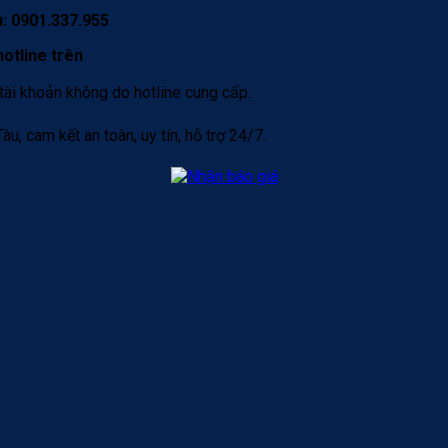
: 0901.337.955
otline trên
tài khoản không do hotline cung cấp.
u, cam kết an toàn, uy tín, hỗ trợ 24/7.