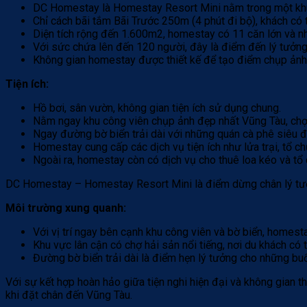
DC Homestay là Homestay Resort Mini nằm trong một khuôn 
Chỉ cách bãi tắm Bãi Trước 250m (4 phút đi bộ), khách có 
Diện tích rộng đến 1.600m2, homestay có 11 căn lớn và n
Với sức chứa lên đến 120 người, đây là điểm đến lý tưởng c
Không gian homestay được thiết kế để tạo điểm chụp ảnh c
Tiện ích:
Hồ bơi, sân vườn, không gian tiện ích sử dụng chung.
Nằm ngay khu công viên chụp ảnh đẹp nhất Vũng Tàu, chợ h
Ngay đường bờ biển trải dài với những quán cà phê siêu đ
Homestay cung cấp các dịch vụ tiện ích như lửa trại, tổ c
Ngoài ra, homestay còn có dịch vụ cho thuê loa kéo và tổ c
DC Homestay – Homestay Resort Mini là điểm dừng chân lý tưởng
Môi trường xung quanh:
Với vị trí ngay bên cạnh khu công viên và bờ biển, homes
Khu vực lân cận có chợ hải sản nổi tiếng, nơi du khách có
Đường bờ biển trải dài là điểm hẹn lý tưởng cho những bu
Với sự kết hợp hoàn hảo giữa tiện nghi hiện đại và không gian
khi đặt chân đến Vũng Tàu.