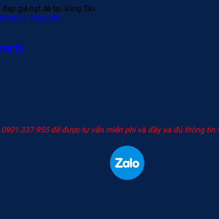
ẹp giá hạt dẻ tại Vũng Tàu
estay
♬ nhạc nền –
sort)
y 0901.337.955 để được tư vấn miễn phí và đầy và đủ thông tin 