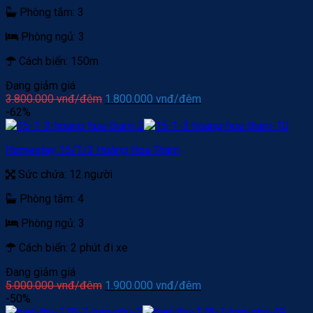
Phòng tắm:
3
Phòng ngủ:
3
Cách biển:
150m
Đang giảm giá
Giá
Giá
3.800.000
vnđ/đêm
1.800.000
vnđ/đêm
gốc
hiện
-62%
là:
tại
3.800.000 vnđ/
là:
Homestay 15/1/3 Hoàng Hoa Thám
đêm.
1.800.000 vnđ/
đêm.
Sức chứa:
12 người
Phòng tắm:
4
Phòng ngủ:
3
Cách biển:
2 phút đi xe
Đang giảm giá
Giá
Giá
5.000.000
vnđ/đêm
1.900.000
vnđ/đêm
gốc
hiện
-50%
là:
tại