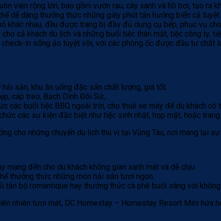
viên rộng lớn, bao gồm vườn rau, cây xanh và hồ bơi, tạo ra khô
thể dễ dàng thưởng thức những giây phút tận hưởng biển cả tuyệt 
hỏ khác nhau, đều được trang bị đầy đủ dụng cụ bếp, phục vụ cho
ho cả khách du lịch và những buổi tiệc thân mật, tiệc công ty, ti
heck-in sống ảo tuyệt vời, với các phòng ốc được đầu tư chất lư
ải sản, khu ăn uống đặc sản chất lượng, giá tốt.
ẹp, cáp treo, Bạch Dinh Đồi Sứ,…
hức các buổi tiệc BBQ ngoài trời, cho thuê xe máy để du khách có
hức các sự kiện đặc biệt như tiệc sinh nhật, họp mặt, hoặc trang t
 cho những chuyến du lịch thú vị tại Vũng Tàu, nơi mang lại sự 
tay mang đến cho du khách không gian xanh mát và dễ chịu.
 thể thưởng thức những món hải sản tươi ngon.
ổi tản bộ romantique hay thưởng thức cà phê buổi sáng với không
 thiên nhiên tươi mát, DC Homestay – Homestay Resort Mini hứa 