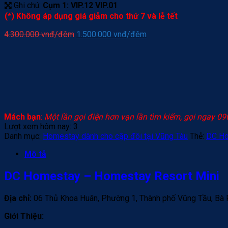
Ghi chú:
Cụm 1: VIP.12 VIP.01
(*) Không áp dụng giá giảm cho thứ 7 và lễ tết
Giá
Giá
4.300.000
vnđ/đêm
1.500.000
vnđ/đêm
gốc
hiện
là:
tại
4.300.000 vnđ/
là:
đêm.
1.500.000 vnđ/
đêm.
Mách bạn
:
Một lần gọi điện hơn vạn lần tìm kiếm, gọi ngay 09
Lượt xem hôm nay:
3
Danh mục:
Homestay dành cho cặp đôi tại Vũng Tàu
Thẻ:
DC H
Mô tả
DC Homestay – Homestay Resort Mini
Địa chỉ:
06 Thủ Khoa Huân, Phường 1, Thành phố Vũng Tầu, Bà 
Giới Thiệu: