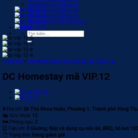
Homestay cho 20 người
Homestay cho 30 người
Homestay cho 40 người
Homestay cho 50-80 người
Tin tức
Tìm
kiếm:
Trang chủ
/
Homestay dành cho cặp đôi tại Vũng Tàu
DC Homestay mã VIP.12
Địa chỉ:
06 Thủ Khoa Huân, Phường 1, Thành phố Vũng Tầu,
Sức chứa:
12
Phòng ngủ:
2
Tiện ích:
3 Giường, Bếp và dụng cụ nấu ăn, BBQ, hồ bơi 100
Trạng thái:
Đang giảm giá