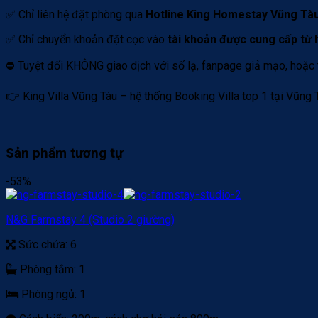
✅ Chỉ liên hệ đặt phòng qua
Hotline King Homestay Vũng Tàu
✅ Chỉ chuyển khoản đặt cọc vào
tài khoản được cung cấp từ h
⛔️ Tuyệt đối KHÔNG giao dịch với số lạ, fanpage giả mạo, hoặc 
👉 King Villa Vũng Tàu – hệ thống Booking Villa top 1 tại Vũng Tà
Sản phẩm tương tự
-53%
N&G Farmstay 4 (Studio 2 giường)
Sức chứa:
6
Phòng tắm:
1
Phòng ngủ:
1