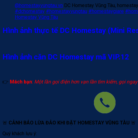
@homestayvungtau.vn
DC Homestay Vũng Tàu, homestay đ
#dchomestay
#homestayvungtau
#homestaygiare
#hom
Homestay Vũng Tàu
Hình ảnh thực tế DC Homestay (Mini Re
Hình ảnh căn DC Homestay mã VIP.12
👉
Mách bạn
:
Một lần gọi điện hơn vạn lần tìm kiếm, gọi nga
🚨
CẢNH BÁO LỪA ĐẢO KHI ĐẶT HOMESTAY VŨNG TÀU
🚨
Quý khách lưu ý: