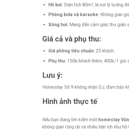
Hồ bơi:
Diện tích 80m², là nơi lý tưởng để
Phòng bida và karaoke:
Không gian giải
Xông hơi:
Mang đến cảm giác thư giãn s
Giá cả và phụ thu:
Giá phòng tiêu chuẩn:
25 khách.
Phụ thu:
150k/khách thêm, 400k/1 giờ sử
Lưu ý:
Homestay Số 9 không nhận DJ, đảm bảo khôn
Hình ảnh thực tế
Nếu bạn đang tìm kiếm một
homestay Vũn
không gian rộng rãi và nhiều tiện ích như h