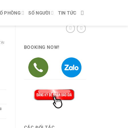
Ố PHÒNG
SỐ NGƯỜI
TIN TỨC
ẠI
BOOKING NOW!
c
CÁC ĐỐI TÁC