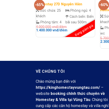
Homestay 27D Nguyễn Hiền
-65%
-60%
Home
Sức chứa:
25
Phòng ngủ:
4
khách
Sứ
Cách biển:
Biển
khac
Phòng tắm:
4
bãi sau 500m
Đang giảm giá
4.000.000
vnđ/đêm
Ph
Giá
Giá
1.400.000
vnđ/đêm
gốc
hiện
wc
là:
tại
5.70
4.000.000 vnđ/
là:
Giá
2.30
đêm.
1.400.000 vnđ/
gốc
đêm.
là:
5.700
đêm.
VỀ CHÚNG TÔI
Chào mừng bạn đến với
https://kinghomestayvungtau.com/
–
website
booking chính thức chuyên về
Homestay & Villa tại Vũng Tàu
. Chúng tôi
cung cấp các căn hộ homestay và villa nghỉ