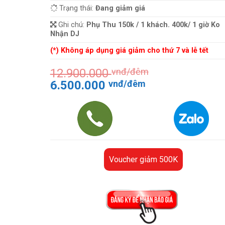
Trạng thái:
Đang giảm giá
Ghi chú:
Phụ Thu 150k / 1 khách. 400k/ 1 giờ Ko
Nhận DJ
(*) Không áp dụng giá giảm cho thứ 7 và lễ tết
12.900.000
vnđ/đêm
Giá
Giá
6.500.000
vnđ/đêm
gốc
hiện
là:
tại
12.900.000 vnđ/
là:
đêm.
6.500.000 vnđ
đêm.
Voucher giảm 500K