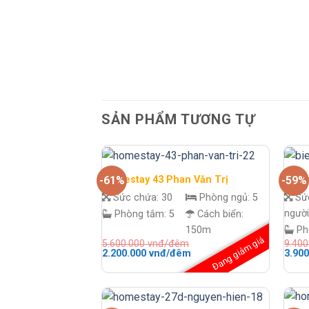
SẢN PHẨM TƯƠNG TỰ
Homestay 43 Phan Văn Trị
Home
-61%
-59%
Sức chứa:
30
Phòng ngủ:
5
Sứ
người
Phòng tắm:
5
Cách biển:
150m
Ph
Đang giảm giá
5.600.000
vnđ/đêm
9.40
Giá
Giá
Giá
2.200.000
vnđ/đêm
3.90
gốc
hiện
gốc
là:
tại
là:
5.600.000 vnđ/
là:
9.400
đêm.
2.200.000 vnđ/
đêm.
đêm.