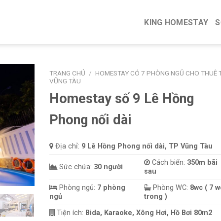
KING HOMESTAY
S
TRANG CHỦ
/
HOMESTAY CÓ 7 PHÒNG NGỦ CHO THUÊ T
VŨNG TÀU
Homestay số 9 Lê Hồng
Phong nối dài
Địa chỉ:
9 Lê Hồng Phong nối dài, TP Vũng Tàu
Cách biển:
350m bãi
Sức chứa:
30 người
sau
Phòng ngủ:
7 phòng
Phòng WC:
8wc ( 7 w
ngủ
trong )
Tiện ích:
Bida, Karaoke, Xông Hơi, Hồ Bơi 80m2