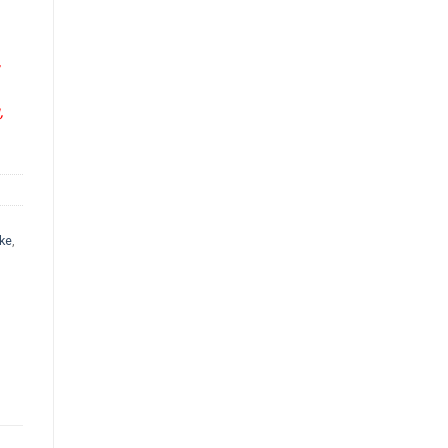
,
,
ke
,