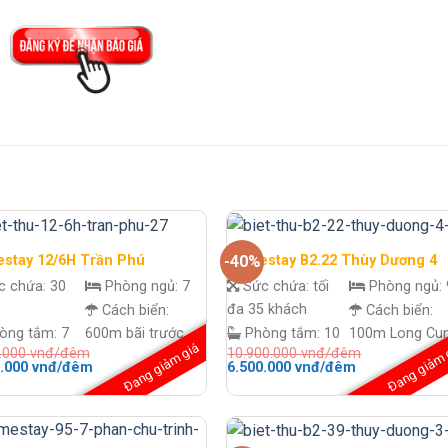
stay 12/6H Trần Phú
Homestay B2.22 Thùy Dương 4
-40%
c chứa:
30
Phòng ngủ:
7
Sức chứa:
tối
Phòng ngủ:
đa 35 khách
Cách biển:
Cách biển:
òng tắm:
7
600m bãi trước
Phòng tắm:
10
100m Long Cu
Đang giảm giá
Đang giảm 
0.000
vnđ/đêm
10.900.000
vnđ/đêm
Giá
Giá
Giá
0.000
vnđ/đêm
6.500.000
vnđ/đêm
hiện
gốc
hiện
tại
là:
tại
.000 vnđ/
là:
10.900.000 vnđ/
là:
3.900.000 vnđ/
đêm.
6.500.000 vnđ
đêm.
đêm.