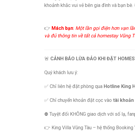
khoảnh khắc vui vẻ bên gia đình và bạn bè. 
👉
Mách bạn
:
Một lần gọi điện hơn vạn lầ
và đủ thông tin về tất cả homestay Vũng Tà
🚨
CẢNH BÁO LỪA ĐẢO KHI ĐẶT HOMES
Quý khách lưu ý:
✅ Chỉ liên hệ đặt phòng qua
Hotline King 
✅ Chỉ chuyển khoản đặt cọc vào
tài khoản
⛔️ Tuyệt đối KHÔNG giao dịch với số lạ, fa
👉 King Villa Vũng Tàu – hệ thống Booking Vi