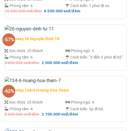
Phòng tắm:
6
Cách biển:
1 phút đi xe
Giá
Giá
13.900.000
vnđ/đêm
6.500.000
vnđ/đêm
gốc
hiện
là:
tại
13.900.000 vnđ/
là:
đêm.
6.500.000 vnđ/
đêm.
Homestay 26 Nguyễn Đình Tứ
-57%
Sức chứa:
25 Khách
Phòng ngủ:
5
Phòng tắm:
6
Cách biển:
"3 đến 5 phút đi bộ"
Giá
Giá
4.600.000
vnđ/đêm
2.000.000
vnđ/đêm
gốc
hiện
là:
tại
4.600.000 vnđ/
là:
đêm.
2.000.000 vnđ/
đêm.
Homestay 134/6 Hoàng Hoa Thám
-62%
Sức chứa:
25 khách
Phòng ngủ:
4
Phòng tắm:
4
Cách biển:
5p đi bộ
Giá
Giá
5.500.000
vnđ/đêm
2.100.000
vnđ/đêm
gốc
hiện
là:
tại
5.500.000 vnđ/
là:
đêm.
2.100.000 vnđ/