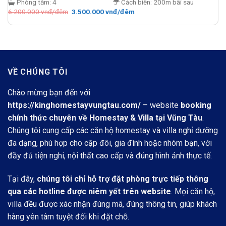
Phòng tắm:
4
Cách biển:
200m bãi sau
Giá
Giá
6.200.000
vnđ/đêm
3.500.000
vnđ/đêm
gốc
hiện
là:
tại
6.200.000 vnđ/
là:
đêm.
3.500.000 vnđ/
đêm.
VỀ CHÚNG TÔI
Chào mừng bạn đến với
https://kinghomestayvungtau.com/
– website
booking
chính thức chuyên về Homestay & Villa tại Vũng Tàu
.
Chúng tôi cung cấp các căn hộ homestay và villa nghỉ dưỡng
đa dạng, phù hợp cho cặp đôi, gia đình hoặc nhóm bạn, với
đầy đủ tiện nghi, nội thất cao cấp và đúng hình ảnh thực tế.
Tại đây,
chúng tôi chỉ hỗ trợ đặt phòng trực tiếp thông
qua các hotline được niêm yết trên website
. Mọi căn hộ,
villa đều được xác nhận đúng mã, đúng thông tin, giúp khách
hàng yên tâm tuyệt đối khi đặt chỗ.