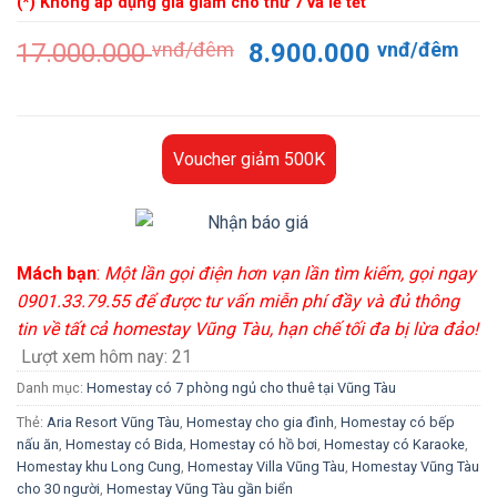
(*) Không áp dụng giá giảm cho thứ 7 và lễ tết
Giá
Gi
17.000.000
vnđ/đêm
8.900.000
vnđ/đêm
gốc
hiệ
là:
tại
17.000.000 vnđ/
là:
đêm.
8.
Voucher giảm 500K
đê
Mách bạn
:
Một lần gọi điện hơn vạn lần tìm kiếm, gọi ngay
0901.33.79.55 để được tư vấn miễn phí đầy và đủ thông
tin về tất cả homestay Vũng Tàu, hạn chế tối đa bị lừa đảo!
Lượt xem hôm nay:
21
Danh mục:
Homestay có 7 phòng ngủ cho thuê tại Vũng Tàu
Thẻ:
Aria Resort Vũng Tàu
,
Homestay cho gia đình
,
Homestay có bếp
nấu ăn
,
Homestay có Bida
,
Homestay có hồ bơi
,
Homestay có Karaoke
,
Homestay khu Long Cung
,
Homestay Villa Vũng Tàu
,
Homestay Vũng Tàu
cho 30 người
,
Homestay Vũng Tàu gần biển