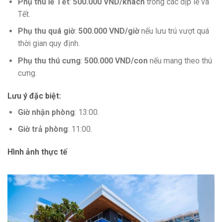
Phụ thu lễ Tết
:
500.000 VND/khách
trong các dịp lễ và
Tết.
Phụ thu quá giờ
:
500.000 VND/giờ
nếu lưu trú vượt quá
thời gian quy định.
Phụ thu thú cưng
:
500.000 VND/con
nếu mang theo thú
cưng.
Lưu ý đặc biệt
:
Giờ nhận phòng
: 13:00.
Giờ trả phòng
: 11:00.
Hình ảnh thực tế