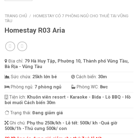
TRANG CHỦ
/
HOMESTAY CÓ 7 PHÒNG NGỦ CHO THUÊ TẠI VŨNG
TÀU
Homestay R03 Aria
Địa chỉ:
79 Hà Huy Tập, Phường 10, Thành phố Vũng Tầu,
Bà Rịa - Vũng Tàu
Sức chứa:
25kh lớn bé
Cách biển:
30m
Phòng ngủ:
7 phòng ngủ
Phòng WC:
8wc
Tiện ích:
Khuôn viên resort - Karaoke - Bida - Lò BBQ - Hồ
bơi muối Cách biển 30m
Trạng thái:
Đang giảm giá
Ghi chú:
Phụ thu 250k/kh - Lễ tết: 500k/ kh -Quá giờ
500k/1h -Thú cưng 500k/ con