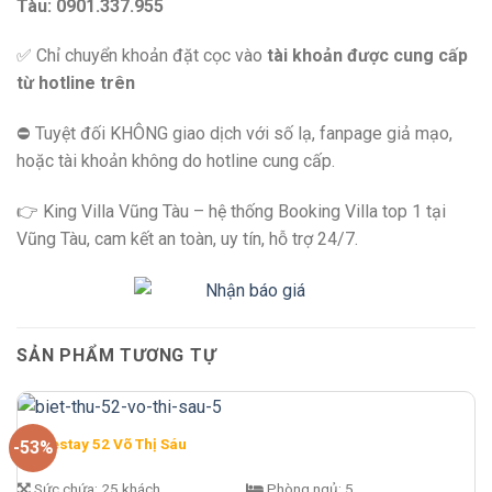
Tàu: 0901.337.955
✅ Chỉ chuyển khoản đặt cọc vào
tài khoản được cung cấp
từ hotline trên
⛔️ Tuyệt đối KHÔNG giao dịch với số lạ, fanpage giả mạo,
hoặc tài khoản không do hotline cung cấp.
👉 King Villa Vũng Tàu – hệ thống Booking Villa top 1 tại
Vũng Tàu, cam kết an toàn, uy tín, hỗ trợ 24/7.
SẢN PHẨM TƯƠNG TỰ
Homestay 52 Võ Thị Sáu
-53%
Sức chứa:
25 khách
Phòng ngủ:
5