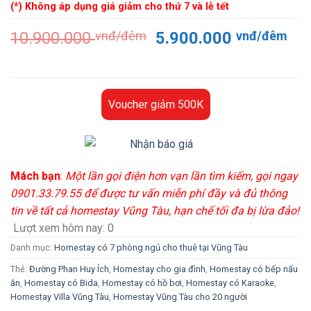
(*) Không áp dụng giá giảm cho thứ 7 và lễ tết
Giá
Gi
10.900.000
vnđ/đêm
5.900.000
vnđ/đêm
gốc
hiệ
là:
tại
10.900.000 vnđ/
là:
đêm.
5.
Voucher giảm 500K
đê
Mách bạn
:
Một lần gọi điện hơn vạn lần tìm kiếm, gọi ngay
0901.33.79.55 để được tư vấn miễn phí đầy và đủ thông
tin về tất cả homestay Vũng Tàu, hạn chế tối đa bị lừa đảo!
Lượt xem hôm nay:
0
Danh mục:
Homestay có 7 phòng ngủ cho thuê tại Vũng Tàu
Thẻ:
Đường Phan Huy Ích
,
Homestay cho gia đình
,
Homestay có bếp nấu
ăn
,
Homestay có Bida
,
Homestay có hồ bơi
,
Homestay có Karaoke
,
Homestay Villa Vũng Tàu
,
Homestay Vũng Tàu cho 20 người