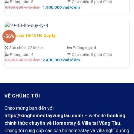
Phòng tắm:
5
Cách biển:
5 phút đi bộ
Giá
Giá
4.100.000
vnđ/đêm
1.900.000
vnđ/đêm
gốc
hiện
là:
tại
4.100.000 vnđ/
là:
đêm.
1.900.000 vnđ/
đêm.
Homestay 19/10 Hồ Quý Ly
-56%
Sức chứa:
22 khách
Phòng ngủ:
4
Phòng tắm:
4
Cách biển:
5 phút đi bộ
Giá
Giá
5.500.000
vnđ/đêm
2.400.000
vnđ/đêm
gốc
hiện
là:
tại
5.500.000 vnđ/
là:
đêm.
2.400.000 vnđ/
đêm.
VỀ CHÚNG TÔI
Chào mừng bạn đến với
https://kinghomestayvungtau.com/
– website
booking
chính thức chuyên về Homestay & Villa tại Vũng Tàu
.
Chúng tôi cung cấp các căn hộ homestay và villa nghỉ dưỡng