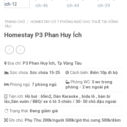
TRANG CHỦ
/
HOMESTAY CÓ 7 PHÒNG NGỦ CHO THUÊ TẠI VŨNG
TÀU
Homestay P3 Phan Huy Ích
Địa chỉ:
P3 Phan Huy Ích, Tp Vũng Tàu
Sức chứa:
Sức chứa 15-25
Cách biển:
Biển:10p đi bộ
Phòng WC:
5 wc trong
Phòng ngủ:
7 phòng ngủ
phòng - 2 wc ngoài pk
Tiện ích:
Hồ bơi : 65m2, Dàn Karaoke , bida lỗ , bàn bi
lắc,Sân vườn / BBQ/ xe ô tô 3 chiếc / 30- 50 chỗ đậu ngoài
Trạng thái:
Đang giảm giá
Ghi chú:
Phụ Thu 200k/người 500k/giờ thú cưng 500k/đêm