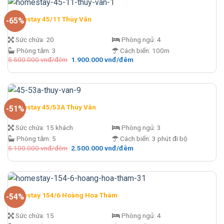
đêm.
Homestay 45/11 Thùy Vân
-65%
Sức chứa:
20
Phòng ngủ:
4
Phòng tắm:
3
Cách biển:
100m
Giá
Giá
5.500.000
vnđ/đêm
1.900.000
vnđ/đêm
gốc
hiện
là:
tại
5.500.000 vnđ/
là:
đêm.
1.900.000 vnđ/
đêm.
Homestay 45/53A Thùy Vân
-51%
Sức chứa:
15 khách
Phòng ngủ:
3
Phòng tắm:
5
Cách biển:
3 phút đi bộ
Giá
Giá
5.100.000
vnđ/đêm
2.500.000
vnđ/đêm
gốc
hiện
là:
tại
5.100.000 vnđ/
là:
đêm.
2.500.000 vnđ/
đêm.
Homestay 154/6 Hoàng Hoa Thám
-54%
Sức chứa:
15
Phòng ngủ:
4