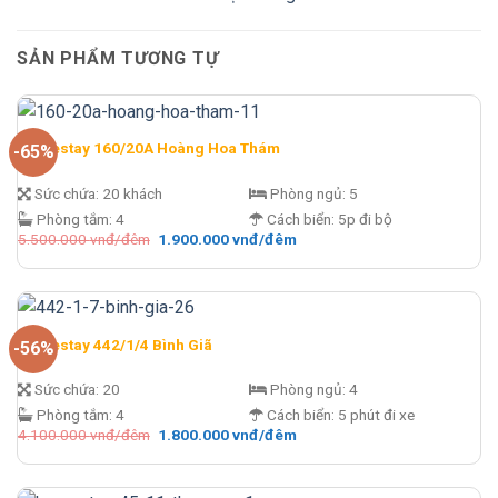
SẢN PHẨM TƯƠNG TỰ
Homestay 160/20A Hoàng Hoa Thám
-65%
Sức chứa:
20 khách
Phòng ngủ:
5
Phòng tắm:
4
Cách biển:
5p đi bộ
Giá
Giá
5.500.000
vnđ/đêm
1.900.000
vnđ/đêm
gốc
hiện
là:
tại
5.500.000 vnđ/
là:
đêm.
1.900.000 vnđ/
đêm.
Homestay 442/1/4 Bình Giã
-56%
Sức chứa:
20
Phòng ngủ:
4
Phòng tắm:
4
Cách biển:
5 phút đi xe
Giá
Giá
4.100.000
vnđ/đêm
1.800.000
vnđ/đêm
gốc
hiện
là:
tại
4.100.000 vnđ/
là:
đêm.
1.800.000 vnđ/