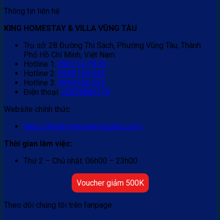
Thông tin liên hệ
KING HOMESTAY & VILLA VŨNG TÀU
Trụ sở: 28 Đường Thi Sách, Phường Vũng Tàu, Thành
Phố Hồ Chí Minh, Việt Nam.
Hotline 1:
0901.33.79.55
Hotline 2:
0938.169.445
Hotline 3:
0949.600.555
Điện thoại:
02838883379
Website chính thức:
https://kinghomestayvungtau.com/
Thời gian làm việc:
Thứ 2 – Chủ nhật: 06h00 – 23h00
Voucher giảm 500K
Theo dõi chúng tôi trên fanpage