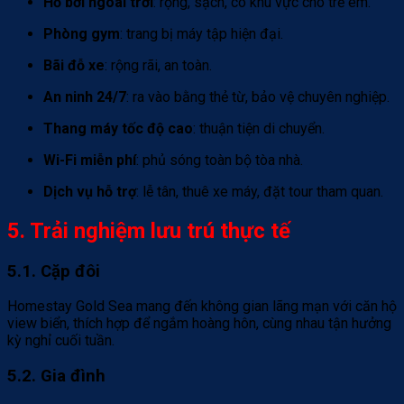
Hồ bơi ngoài trời
: rộng, sạch, có khu vực cho trẻ em.
Phòng gym
: trang bị máy tập hiện đại.
Bãi đỗ xe
: rộng rãi, an toàn.
An ninh 24/7
: ra vào bằng thẻ từ, bảo vệ chuyên nghiệp.
Thang máy tốc độ cao
: thuận tiện di chuyển.
Wi-Fi miễn phí
: phủ sóng toàn bộ tòa nhà.
Dịch vụ hỗ trợ
: lễ tân, thuê xe máy, đặt tour tham quan.
5. Trải nghiệm lưu trú thực tế
5.1. Cặp đôi
Homestay Gold Sea mang đến không gian lãng mạn với căn hộ
view biển, thích hợp để ngắm hoàng hôn, cùng nhau tận hưởng
kỳ nghỉ cuối tuần.
5.2. Gia đình