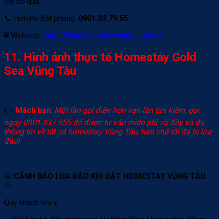
thể bỏ qua.
📞 Hotline đặt phòng:
0901.33.79.55
🌐 Website:
https://kinghomestayvungtau.com/
11. Hình ảnh thực tế Homestay Gold
Sea Vũng Tàu
👉
Mách bạn
:
Một lần gọi điện hơn vạn lần tìm kiếm, gọi
ngay 0901.337.955 để được tư vấn miễn phí và đầy và đủ
thông tin về tất cả homestay Vũng Tàu, hạn chế tối đa bị lừa
đảo!
🚨
CẢNH BÁO LỪA ĐẢO KHI ĐẶT HOMESTAY VŨNG TÀU
🚨
Quý khách lưu ý: