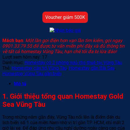
Voucher giảm 500K
Mách bạn
:
Một lần gọi điện hơn vạn lần tìm kiếm, gọi ngay
0901.33.79.55 để được tư vấn miễn phí đầy và đủ thông tin
về tất cả homestay Vũng Tàu, hạn chế tối đa bị lừa đảo!
Lượt xem hôm nay:
17
Danh mục:
Homestay có 2 phòng ngủ cho thuê tại Vũng Tàu
Thẻ:
Homestay căn hộ Vũng Tàu
,
Homestay gần Bãi Sau
,
Homestay Vũng Tàu gần biển
Mô tả
1. Giới thiệu tổng quan Homestay Gold
Sea Vũng Tàu
Trong những năm gần đây, Vũng Tàu nổi lên là điểm đến du
lịch biển số 1 của miền Nam nhờ vị trí gần TP. HCM, chỉ mất 2
giờ lái xe. Để đáp ứng nhu cầu nghỉ dưỡng ngày càng cao của