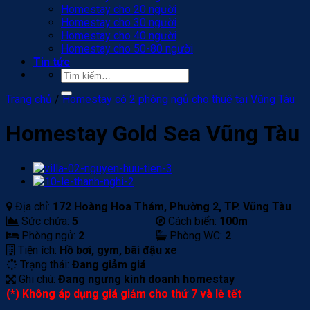
Homestay cho 20 người
Homestay cho 30 người
Homestay cho 40 người
Homestay cho 50-80 người
Tin tức
Tìm
kiếm:
Trang chủ
/
Homestay có 2 phòng ngủ cho thuê tại Vũng Tàu
Homestay Gold Sea Vũng Tàu
Địa chỉ:
172 Hoàng Hoa Thám, Phường 2, TP. Vũng Tàu
Sức chứa:
5
Cách biển:
100m
Phòng ngủ:
2
Phòng WC:
2
Tiện ích:
Hồ bơi, gym, bãi đậu xe
Trạng thái:
Đang giảm giá
Ghi chú:
Đang ngưng kinh doanh homestay
(*) Không áp dụng giá giảm cho thứ 7 và lễ tết