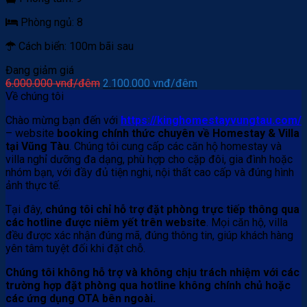
Phòng ngủ:
8
Cách biển:
100m bãi sau
Đang giảm giá
Giá
Giá
6.000.000
vnđ/đêm
2.100.000
vnđ/đêm
gốc
hiện
Về chúng tôi
là:
tại
Chào mừng bạn đến với
https://kinghomestayvungtau.com/
6.000.000 vnđ/
là:
– website
booking chính thức chuyên về Homestay & Villa
đêm.
2.100.000 vnđ/
tại Vũng Tàu
. Chúng tôi cung cấp các căn hộ homestay và
đêm.
villa nghỉ dưỡng đa dạng, phù hợp cho cặp đôi, gia đình hoặc
nhóm bạn, với đầy đủ tiện nghi, nội thất cao cấp và đúng hình
ảnh thực tế.
Tại đây,
chúng tôi chỉ hỗ trợ đặt phòng trực tiếp thông qua
các hotline được niêm yết trên website
. Mọi căn hộ, villa
đều được xác nhận đúng mã, đúng thông tin, giúp khách hàng
yên tâm tuyệt đối khi đặt chỗ.
Chúng tôi không hỗ trợ và không chịu trách nhiệm với các
trường hợp đặt phòng qua hotline không chính chủ hoặc
các ứng dụng OTA bên ngoài.