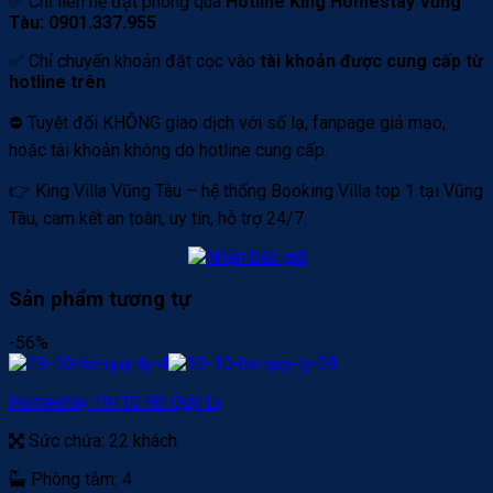
✅ Chỉ liên hệ đặt phòng qua
Hotline King Homestay Vũng
Tàu: 0901.337.955
✅ Chỉ chuyển khoản đặt cọc vào
tài khoản được cung cấp từ
hotline trên
⛔️ Tuyệt đối KHÔNG giao dịch với số lạ, fanpage giả mạo,
hoặc tài khoản không do hotline cung cấp.
👉 King Villa Vũng Tàu – hệ thống Booking Villa top 1 tại Vũng
Tàu, cam kết an toàn, uy tín, hỗ trợ 24/7.
Sản phẩm tương tự
-56%
Homestay 19/10 Hồ Quý Ly
Sức chứa:
22 khách
Phòng tắm:
4