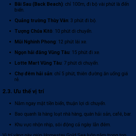
Bãi Sau (Back Beach)
: chỉ 100m, đi bộ vài phút là đến
biển.
Quảng trường Thùy Vân
: 3 phút đi bộ.
Tượng Chúa Kitô
: 10 phút di chuyển.
Mũi Nghinh Phong
: 12 phút lái xe.
Ngọn hải đăng Vũng Tàu
: 15 phút đi xe.
Lotte Mart Vũng Tàu
: 7 phút di chuyển.
Chợ đêm hải sản
: chỉ 5 phút, thiên đường ăn uống giá
rẻ.
2.3. Ưu thế vị trí
Nằm ngay mặt tiền biển, thuận lợi di chuyển.
Bao quanh là hàng loạt nhà hàng, quán hải sản, café, bar.
Khu vực nhộn nhịp, sôi động cả ngày lẫn đêm.
Vị trí vàng này giúp Homestay Gold Sea luôn nằm trong top