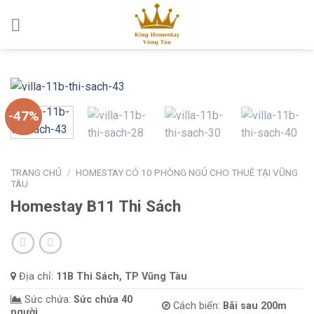
Skip
to
content
-47%
TRANG CHỦ
/
HOMESTAY CÓ 10 PHÒNG NGỦ CHO THUÊ TẠI VŨNG
TÀU
Homestay B11 Thi Sách
Địa chỉ:
11B Thi Sách, TP Vũng Tàu
Sức chứa:
Sức chứa 40
Cách biển:
Bãi sau 200m
người