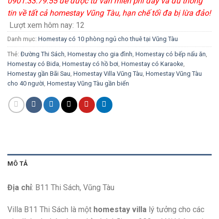
0901.33.79.55 để được tư vấn miễn phí đầy và đủ thông
tin về tất cả homestay Vũng Tàu, hạn chế tối đa bị lừa đảo!
Lượt xem hôm nay:
12
Danh mục:
Homestay có 10 phòng ngủ cho thuê tại Vũng Tàu
Thẻ:
Đường Thi Sách
,
Homestay cho gia đình
,
Homestay có bếp nấu ăn
,
Homestay có Bida
,
Homestay có hồ bơi
,
Homestay có Karaoke
,
Homestay gần Bãi Sau
,
Homestay Villa Vũng Tàu
,
Homestay Vũng Tàu
cho 40 người
,
Homestay Vũng Tàu gần biển
MÔ TẢ
Địa chỉ
: B11 Thi Sách, Vũng Tàu
Villa B11 Thi Sách là một
homestay villa
lý tưởng cho các