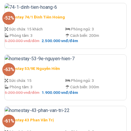
5.500.000 vnđ/
là:
đêm.
1.900.000 vnđ/
đêm.
Homestay 74/1 Đinh Tiên Hoàng
-52%
Sức chứa:
15 khách
Phòng ngủ:
3
Phòng tắm:
3
Cách biển:
200m
Giá
Giá
5.200.000
vnđ/đêm
2.500.000
vnđ/đêm
gốc
hiện
là:
tại
5.200.000 vnđ/
là:
đêm.
2.500.000 vnđ/
đêm.
Homestay 53/9E Nguyễn Hiền
-63%
Sức chứa:
15
Phòng ngủ:
3
Phòng tắm:
3
Cách biển:
300m
Giá
Giá
5.200.000
vnđ/đêm
1.900.000
vnđ/đêm
gốc
hiện
là:
tại
5.200.000 vnđ/
là:
đêm.
1.900.000 vnđ/
đêm.
Homestay 43 Phan Văn Trị
-61%