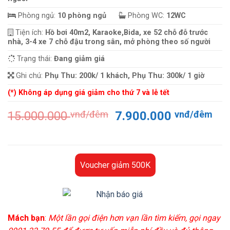
Phòng ngủ:
10 phòng ngủ
Phòng WC:
12WC
Tiện ích:
Hồ bơi 40m2, Karaoke,Bida, xe 52 chỗ đỗ trước
nhà, 3-4 xe 7 chỗ đậu trong sân, mở phòng theo số người
Trạng thái:
Đang giảm giá
Ghi chú:
Phụ Thu: 200k/ 1 khách, Phụ Thu: 300k/ 1 giờ
(*) Không áp dụng giá giảm cho thứ 7 và lễ tết
Giá
Gi
15.000.000
vnđ/đêm
7.900.000
vnđ/đêm
gốc
hiệ
là:
tại
15.000.000 vnđ/
là:
đêm.
7.
Voucher giảm 500K
đê
Mách bạn
:
Một lần gọi điện hơn vạn lần tìm kiếm, gọi ngay