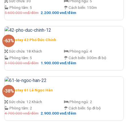
Sức chứa:
30
Phòng ngủ:
5
Phòng tắm:
5
Cách biển:
150m
Giá
Giá
5.600.000
vnđ/đêm
2.200.000
vnđ/đêm
gốc
hiện
là:
tại
5.600.000 vnđ/
là:
đêm.
2.200.000 vnđ/
đêm.
Homestay 42 Phó Đức Chính
-63%
Sức chứa:
18 Khách
Phòng ngủ:
4
Phòng tắm:
5
Cách biển:
300m đi bộ
Giá
Giá
5.100.000
vnđ/đêm
1.900.000
vnđ/đêm
gốc
hiện
là:
tại
5.100.000 vnđ/
là:
đêm.
1.900.000 vnđ/
đêm.
Homestay 61 Lê Ngọc Hân
-38%
Sức chứa:
12 Khách
Phòng ngủ:
2
Phòng tắm:
2
Cách biển:
5p đi bộ
Giá
Giá
4.700.000
vnđ/đêm
2.900.000
vnđ/đêm
gốc
hiện
là:
tại
4.700.000 vnđ/
là:
đêm.
2.900.000 vnđ/