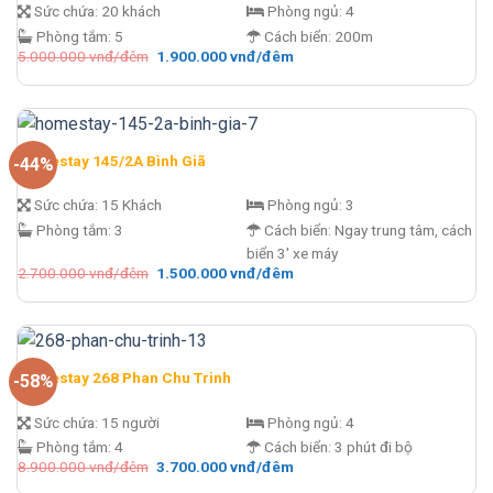
Sức chứa:
20 khách
Phòng ngủ:
4
Phòng tắm:
5
Cách biển:
200m
Giá
Giá
5.000.000
vnđ/đêm
1.900.000
vnđ/đêm
gốc
hiện
là:
tại
5.000.000 vnđ/
là:
đêm.
1.900.000 vnđ/
đêm.
Homestay 145/2A Bình Giã
-44%
Sức chứa:
15 Khách
Phòng ngủ:
3
Phòng tắm:
3
Cách biển:
Ngay trung tâm, cách
biển 3' xe máy
Giá
Giá
2.700.000
vnđ/đêm
1.500.000
vnđ/đêm
gốc
hiện
là:
tại
2.700.000 vnđ/
là:
đêm.
1.500.000 vnđ/
đêm.
Homestay 268 Phan Chu Trinh
-58%
Sức chứa:
15 người
Phòng ngủ:
4
Phòng tắm:
4
Cách biển:
3 phút đi bộ
Giá
Giá
8.900.000
vnđ/đêm
3.700.000
vnđ/đêm
gốc
hiện