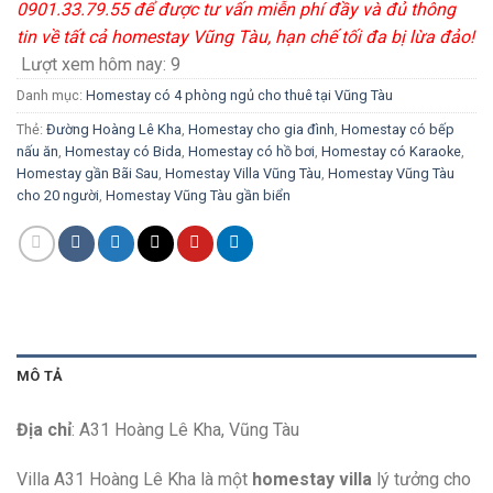
0901.33.79.55 để được tư vấn miễn phí đầy và đủ thông
tin về tất cả homestay Vũng Tàu, hạn chế tối đa bị lừa đảo!
Lượt xem hôm nay:
9
Danh mục:
Homestay có 4 phòng ngủ cho thuê tại Vũng Tàu
Thẻ:
Đường Hoàng Lê Kha
,
Homestay cho gia đình
,
Homestay có bếp
nấu ăn
,
Homestay có Bida
,
Homestay có hồ bơi
,
Homestay có Karaoke
,
Homestay gần Bãi Sau
,
Homestay Villa Vũng Tàu
,
Homestay Vũng Tàu
cho 20 người
,
Homestay Vũng Tàu gần biển
MÔ TẢ
Địa chỉ
: A31 Hoàng Lê Kha, Vũng Tàu
Villa A31 Hoàng Lê Kha là một
homestay villa
lý tưởng cho