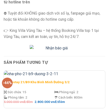
từ hotline trên
⛔️ Tuyệt đối KHÔNG giao dịch với số lạ, fanpage giả mạo,
hoặc tài khoản không do hotline cung cấp.
👉 King Villa Vũng Tàu – hệ thống Booking Villa top 1 tại
Vũng Tàu, cam kết an toàn, uy tín, hỗ trợ 24/7.
SẢN PHẨM TƯƠNG TỰ
Homestay 21/B9 Khu Bình Minh Đường 3/2
-44%
Sức chứa:
15
Phòng ngủ:
2
Phòng tắm:
2
Cách biển:
800m
Giá
Giá
5.000.000
vnđ/đêm
2.800.000
vnđ/đêm
gốc
hiện
là:
tại