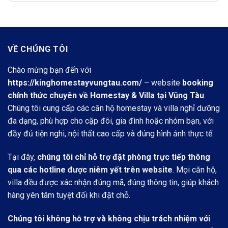
là:
tại
8.900.000 vnđ/
là:
đêm.
3.700.000 vnđ/
đêm.
VỀ CHÚNG TÔI
Chào mừng bạn đến với
https://kinghomestayvungtau.com/
– website
booking
chính thức chuyên về Homestay & Villa tại Vũng Tàu
.
Chúng tôi cung cấp các căn hộ homestay và villa nghỉ dưỡng
đa dạng, phù hợp cho cặp đôi, gia đình hoặc nhóm bạn, với
đầy đủ tiện nghi, nội thất cao cấp và đúng hình ảnh thực tế.
Tại đây,
chúng tôi chỉ hỗ trợ đặt phòng trực tiếp thông
qua các hotline được niêm yết trên website
. Mọi căn hộ,
villa đều được xác nhận đúng mã, đúng thông tin, giúp khách
hàng yên tâm tuyệt đối khi đặt chỗ.
Chúng tôi không hỗ trợ và không chịu trách nhiệm với