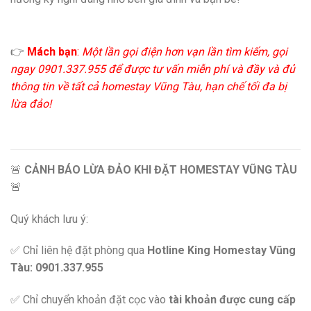
👉
Mách bạn
:
Một lần gọi điện hơn vạn lần tìm kiếm, gọi
ngay 0901.337.955 để được tư vấn miễn phí và đầy và đủ
thông tin về tất cả homestay Vũng Tàu, hạn chế tối đa bị
lừa đảo!
🚨
CẢNH BÁO LỪA ĐẢO KHI ĐẶT HOMESTAY VŨNG TÀU
🚨
Quý khách lưu ý:
✅ Chỉ liên hệ đặt phòng qua
Hotline King Homestay Vũng
Tàu: 0901.337.955
✅ Chỉ chuyển khoản đặt cọc vào
tài khoản được cung cấp