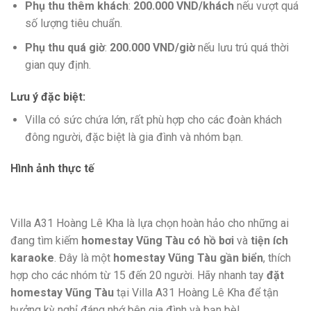
Phụ thu thêm khách
:
200.000 VND/khách
nếu vượt quá
số lượng tiêu chuẩn.
Phụ thu quá giờ
:
200.000 VND/giờ
nếu lưu trú quá thời
gian quy định.
Lưu ý đặc biệt
:
Villa có sức chứa lớn, rất phù hợp cho các đoàn khách
đông người, đặc biệt là gia đình và nhóm bạn.
Hình ảnh thực tế
Villa A31 Hoàng Lê Kha là lựa chọn hoàn hảo cho những ai
đang tìm kiếm
homestay Vũng Tàu có hồ bơi
và
tiện ích
karaoke
. Đây là một
homestay Vũng Tàu gần biển
, thích
hợp cho các nhóm từ 15 đến 20 người. Hãy nhanh tay
đặt
homestay Vũng Tàu
tại Villa A31 Hoàng Lê Kha để tận
hưởng kỳ nghỉ đáng nhớ bên gia đình và bạn bè!