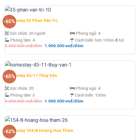
5.000.000 vnđ/
là:
đêm.
2.800.000 vnđ/
đêm.
Homestay 35 Phan Văn Trị
-65%
Sức chứa:
20 người
Phòng ngủ:
4
Phòng tắm:
4
Cách biển:
hơn 100m đi bộ
Giá
Giá
5.500.000
vnđ/đêm
1.900.000
vnđ/đêm
gốc
hiện
là:
tại
5.500.000 vnđ/
là:
đêm.
1.900.000 vnđ/
đêm.
Homestay 45/11 Thùy Vân
-65%
Sức chứa:
20
Phòng ngủ:
4
Phòng tắm:
3
Cách biển:
100m
Giá
Giá
5.500.000
vnđ/đêm
1.900.000
vnđ/đêm
gốc
hiện
là:
tại
5.500.000 vnđ/
là:
đêm.
1.900.000 vnđ/
đêm.
Homestay 154/8 Hoàng Hoa Thám
-62%