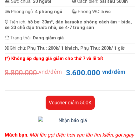
Sức chứa:
20 người
Cách biển:
bãi sau 500m
Phòng ngủ:
4 phòng ngủ
Phòng WC:
5 wc
Tiện ích:
hồ bơi 30m², dàn karaoke phòng cách âm - bida,
xe 30 chỗ đậu trước nhà, xe 4-7 trong sân
Trạng thái:
Đang giảm giá
Ghi chú:
Phụ Thu: 200k/ 1 khách, Phụ Thu: 200k/ 1 giờ
(*) Không áp dụng giá giảm cho thứ 7 và lễ tết
Giá
Giá
8.800.000
vnđ/đêm
3.600.000
vnđ/đêm
gốc
hiện
là:
tại
8.800.000 vnđ/
là:
đêm.
3.60
Voucher giảm 500K
đêm
Mách bạn
:
Một lần gọi điện hơn vạn lần tìm kiếm, gọi ngay