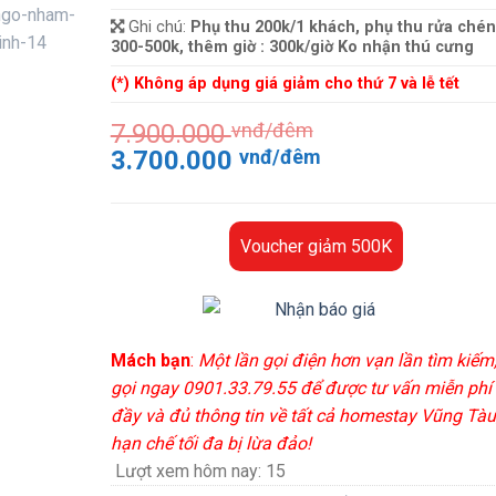
Ghi chú:
Phụ thu 200k/1 khách, phụ thu rửa chén
300-500k, thêm giờ : 300k/giờ Ko nhận thú cưng
(*) Không áp dụng giá giảm cho thứ 7 và lễ tết
7.900.000
vnđ/đêm
Giá
Giá
3.700.000
vnđ/đêm
gốc
hiện
là:
tại
7.900.000 vnđ/
là:
Voucher giảm 500K
đêm.
3.700.000 vnđ
đêm.
Mách bạn
:
Một lần gọi điện hơn vạn lần tìm kiếm
gọi ngay 0901.33.79.55 để được tư vấn miễn phí
đầy và đủ thông tin về tất cả homestay Vũng Tàu
hạn chế tối đa bị lừa đảo!
Lượt xem hôm nay:
15