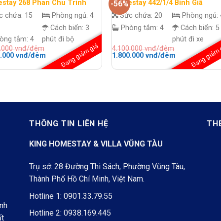
stay 268 Phan Chu Trinh
Homestay 442/1/4 Bình Giã
-56%
c chứa:
15
Phòng ngủ:
4
Sức chứa:
20
Phòng ngủ:
Cách biển:
3
Phòng tắm:
4
Cách biển:
5
òng tắm:
4
phút đi bộ
phút đi xe
Đang giảm giá
Đang giảm 
0.000
vnđ/đêm
4.100.000
vnđ/đêm
Giá
Giá
Giá
0.000
vnđ/đêm
1.800.000
vnđ/đêm
hiện
gốc
hiện
tại
là:
tại
.000 vnđ/
là:
4.100.000 vnđ/
là:
3.700.000 vnđ/
đêm.
1.800.000 vnđ
đêm.
đêm.
THÔNG TIN LIÊN HỆ
TH
KING HOMESTAY & VILLA VŨNG TÀU
Trụ sở: 28 Đường Thi Sách, Phường Vũng Tàu,
Thành Phố Hồ Chí Minh, Việt Nam.
Hotline 1:
0901.33.79.55
ình
Hotline 2:
0938.169.445
ất