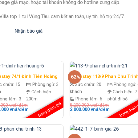
npage giả mạo, hoặc tài khoản không do hotline cung cấp.
lla top 1 tại Vũng Tàu, cam kết an toàn, uy tín, hỗ trợ 24/7.
stay 74/1 Đinh Tiên Hoàng
Homestay 113/9 Phan Chu Trin
-62%
c chứa:
15
Phòng ngủ:
3
Sức chứa:
20
Phòng ngủ:
h
khách
Cách biển:
Cách biển:
7
òng tắm:
3
200m
Phòng tắm:
6
phút đi bộ
Đang giảm giá
Đang giảm 
0.000
vnđ/đêm
5.200.000
vnđ/đêm
Giá
Giá
Giá
0.000
vnđ/đêm
2.000.000
vnđ/đêm
hiện
gốc
hiện
tại
là:
tại
.000 vnđ/
là:
5.200.000 vnđ/
là:
2.500.000 vnđ/
đêm.
2.000.000 vnđ
đêm.
đêm.