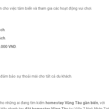
iện cho việc tắm biển và tham gia các hoạt động vui chơi.
ách
.
ách
.
0.000 VND
.
ể đảm bảo sự thoải mái cho tất cả du khách.
 cho những ai đang tìm kiếm
homestay Vũng Tàu gần biển
, với
. Hãy nhanh tay
đặt homestay Vũng Tàu
tại Villa 7 Ngô Nhân Tịn