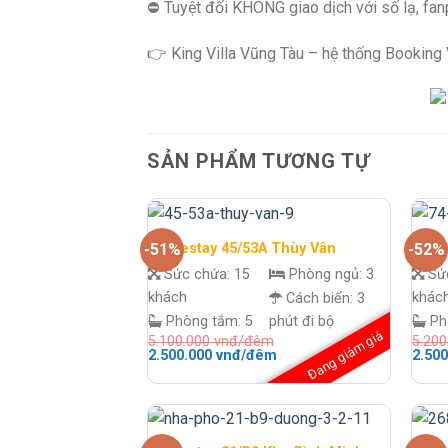
⛔️ Tuyệt đối KHÔNG giao dịch với số lạ, fa
👉 King Villa Vũng Tàu – hệ thống Booking Vi
SẢN PHẨM TƯƠNG TỰ
Homestay 45/53A Thùy Vân
Home
-51%
-52%
Sức chứa:
15
Phòng ngủ:
3
Sứ
khách
khác
Cách biển:
3
Phòng tắm:
5
phút đi bộ
Ph
Đang giảm giá
5.100.000
vnđ/đêm
5.20
Giá
Giá
Giá
2.500.000
vnđ/đêm
2.50
gốc
hiện
gốc
là:
tại
là:
5.100.000 vnđ/
là:
5.200
đêm.
2.500.000 vnđ/
đêm.
đêm.