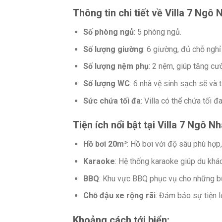
Thông tin chi tiết về Villa 7 Ngô 
Số phòng ngủ
: 5 phòng ngủ.
Số lượng giường
: 6 giường, đủ chỗ nghỉ
Số lượng nệm phụ
: 2 nệm, giúp tăng c
Số lượng WC
: 6 nhà vệ sinh sạch sẽ và t
Sức chứa tối đa
: Villa có thể chứa tối đ
Tiện ích nổi bật tại Villa 7 Ngô N
Hồ bơi 20m²
: Hồ bơi với độ sâu phù hợp,
Karaoke
: Hệ thống karaoke giúp du khách
BBQ
: Khu vực BBQ phục vụ cho những bữa 
Chỗ đậu xe rộng rãi
: Đảm bảo sự tiện l
Khoảng cách tới biển
: