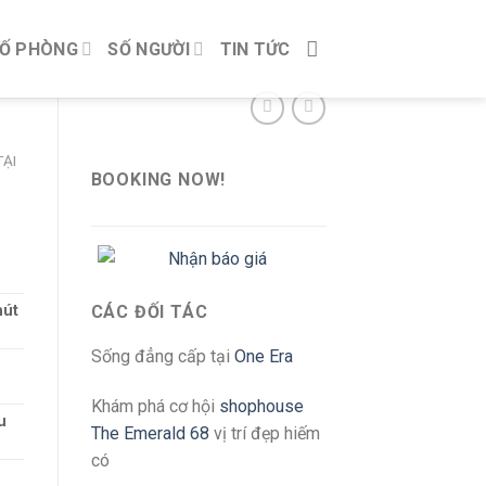
Ố PHÒNG
SỐ NGƯỜI
TIN TỨC
ẠI
BOOKING NOW!
hút
CÁC ĐỐI TÁC
Sống đẳng cấp tại
One Era
Khám phá cơ hội
shophouse
u
The Emerald 68
vị trí đẹp hiếm
có