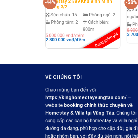
Homestay 21/B9 Khu Bình Minh
Home
-44%
-58%
Đường 3/2
Sứ
Sức chứa:
15
Phòng ngủ:
2
người
Phòng tắm:
2
Cách biển:
Ph
800m
8.90
Đang giảm giá
Giá
3.70
5.000.000
vnđ/đêm
gốc
Giá
Giá
2.800.000
vnđ/đêm
là:
gốc
hiện
8.900
là:
tại
đêm.
5.000.000 vnđ/
là:
đêm.
2.800.000 vnđ/
đêm.
VỀ CHÚNG TÔI
Chào mừng bạn đến với
https://kinghomestayvungtau.com/
–
website
booking chính thức chuyên về
Homestay & Villa tại Vũng Tàu
. Chúng tôi
cung cấp các căn hộ homestay và villa nghỉ
dưỡng đa dạng, phù hợp cho cặp đôi, gia đ
hoặc nhóm bạn, với đầy đủ tiện nghi, nội th