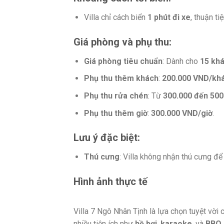
Villa chỉ cách biển
1 phút đi xe
, thuận t
Giá phòng và phụ thu
:
Giá phòng tiêu chuẩn
: Dành cho
15 kh
Phụ thu thêm khách
:
200.000 VND/kh
Phụ thu rửa chén
: Từ
300.000 đến 50
Phụ thu thêm giờ
:
300.000 VND/giờ
.
Lưu ý đặc biệt
:
Thú cưng
: Villa không nhận thú cưng đ
Hình ảnh thực tế
Villa 7 Ngô Nhân Tịnh là lựa chọn tuyệt vời
nhiều tiện ích như
hồ bơi
,
karaoke
, và
BBQ