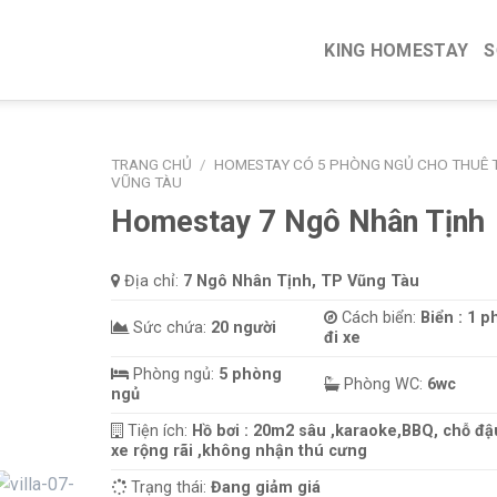
KING HOMESTAY
S
TRANG CHỦ
/
HOMESTAY CÓ 5 PHÒNG NGỦ CHO THUÊ T
VŨNG TÀU
Homestay 7 Ngô Nhân Tịnh
Địa chỉ:
7 Ngô Nhân Tịnh, TP Vũng Tàu
Cách biển:
Biển : 1 p
Sức chứa:
20 người
đi xe
Phòng ngủ:
5 phòng
Phòng WC:
6wc
ngủ
Tiện ích:
Hồ bơi : 20m2 sâu ,karaoke,BBQ, chỗ đậ
xe rộng rãi ,không nhận thú cưng
Trạng thái:
Đang giảm giá