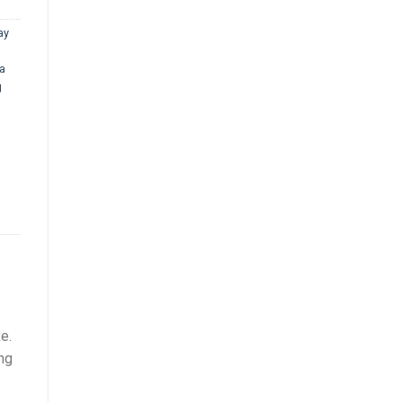
ay
a
g
e.
ỡng