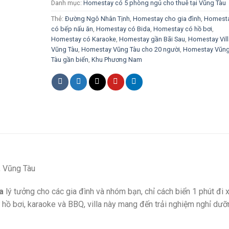
Danh mục:
Homestay có 5 phòng ngủ cho thuê tại Vũng Tàu
Thẻ:
Đường Ngô Nhân Tịnh
,
Homestay cho gia đình
,
Homest
có bếp nấu ăn
,
Homestay có Bida
,
Homestay có hồ bơi
,
Homestay có Karaoke
,
Homestay gần Bãi Sau
,
Homestay Vill
Vũng Tàu
,
Homestay Vũng Tàu cho 20 người
,
Homestay Vũn
Tàu gần biển
,
Khu Phương Nam
, Vũng Tàu
a
lý tưởng cho các gia đình và nhóm bạn, chỉ cách biển 1 phút đi x
hư hồ bơi, karaoke và BBQ, villa này mang đến trải nghiệm nghỉ dư