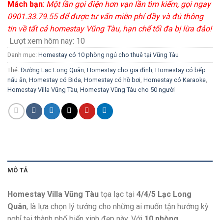
Mách bạn
:
Một lần gọi điện hơn vạn lần tìm kiếm, gọi ngay
0901.33.79.55 để được tư vấn miễn phí đầy và đủ thông
tin về tất cả homestay Vũng Tàu, hạn chế tối đa bị lừa đảo!
Lượt xem hôm nay:
10
Danh mục:
Homestay có 10 phòng ngủ cho thuê tại Vũng Tàu
Thẻ:
Đường Lạc Long Quân
,
Homestay cho gia đình
,
Homestay có bếp
nấu ăn
,
Homestay có Bida
,
Homestay có hồ bơi
,
Homestay có Karaoke
,
Homestay Villa Vũng Tàu
,
Homestay Vũng Tàu cho 50 người
MÔ TẢ
Homestay Villa Vũng Tàu
tọa lạc tại
4/4/5 Lạc Long
Quân
, là lựa chọn lý tưởng cho những ai muốn tận hưởng kỳ
nghỉ tại thành phố biển xinh đẹp này. Với
10 phòng