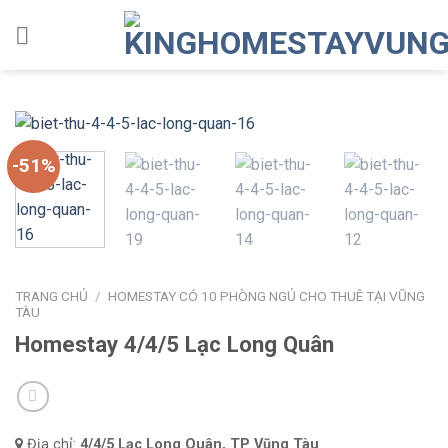
Skip
to
content
-51%
TRANG CHỦ
/
HOMESTAY CÓ 10 PHÒNG NGỦ CHO THUÊ TẠI VŨNG
TÀU
Homestay 4/4/5 Lạc Long Quân
Địa chỉ:
4/4/5 Lạc Long Quân, TP Vũng Tàu