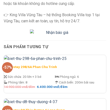
hoặc tài khoản không do hotline cung cấp.
👉 King Villa Vũng Tàu – hệ thống Booking Villa top 1 tại
Vũng Tàu, cam kết an toàn, uy tín, hỗ trợ 24/7.
SẢN PHẨM TƯƠNG TỰ
Homestay 298/6A Phan Chu Trinh
-57%
Sức chứa:
20 lớn + 3 bé
Phòng ngủ:
6
Phòng tắm:
8
Cách biển:
200m bãi sau
Giá
Giá
14.900.000
vnđ/đêm
6.400.000
vnđ/đêm
gốc
hiện
là:
tại
14.900.000 vnđ/
là:
đêm.
6.400.000 vnđ/
đêm.
Homestay D8 Thùy Dương 4 Long Cung