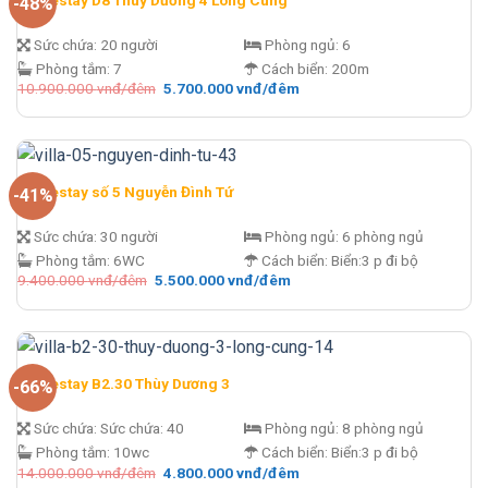
-48%
Sức chứa:
20 người
Phòng ngủ:
6
Phòng tắm:
7
Cách biển:
200m
Giá
Giá
10.900.000
vnđ/đêm
5.700.000
vnđ/đêm
gốc
hiện
là:
tại
10.900.000 vnđ/
là:
đêm.
5.700.000 vnđ/
đêm.
Homestay số 5 Nguyễn Đình Tứ
-41%
Sức chứa:
30 người
Phòng ngủ:
6 phòng ngủ
Phòng tắm:
6WC
Cách biển:
Biển:3 p đi bộ
Giá
Giá
9.400.000
vnđ/đêm
5.500.000
vnđ/đêm
gốc
hiện
là:
tại
9.400.000 vnđ/
là:
đêm.
5.500.000 vnđ/
đêm.
Homestay B2.30 Thùy Dương 3
-66%
Sức chứa:
Sức chứa: 40
Phòng ngủ:
8 phòng ngủ
Phòng tắm:
10wc
Cách biển:
Biển:3 p đi bộ
Giá
Giá
14.000.000
vnđ/đêm
4.800.000
vnđ/đêm
gốc
hiện