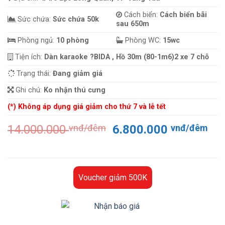
Cách biển:
Cách biển bãi
Sức chứa:
Sức chứa 50k
sau 650m
Phòng ngủ:
10 phòng
Phòng WC:
15wc
Tiện ích:
Dàn karaoke ?BIDA , Hồ 30m (80-1m6)2 xe 7 chỗ
Trạng thái:
Đang giảm giá
Ghi chú:
Ko nhận thú cưng
(*) Không áp dụng giá giảm cho thứ 7 và lễ tết
Giá
Gi
14.000.000
vnđ/đêm
6.800.000
vnđ/đêm
gốc
hiệ
là:
tại
14.000.000 vnđ/
là:
đêm.
6.
Voucher giảm 500K
đê