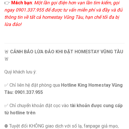
👉
Mách bạn
:
Một lần gọi điện hơn vạn lần tìm kiếm, gọi
ngay 0901.337.955 để được tư vấn miễn phí và đầy và đủ
thông tin về tất cả homestay Vũng Tàu, hạn chế tối đa bị
lừa đảo!
🚨
CẢNH BÁO LỪA ĐẢO KHI ĐẶT HOMESTAY VŨNG TÀU
🚨
Quý khách lưu ý:
✅ Chỉ liên hệ đặt phòng qua
Hotline King Homestay Vũng
Tàu: 0901.337.955
✅ Chỉ chuyển khoản đặt cọc vào
tài khoản được cung cấp
từ hotline trên
⛔️ Tuyệt đối KHÔNG giao dịch với số lạ, fanpage giả mạo,