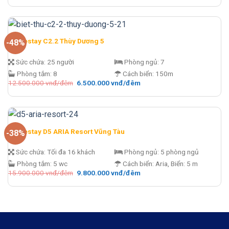
là:
tại
14.000.000 vnđ/
là:
đêm.
4.800.000 vnđ/
đêm.
Homestay C2.2 Thùy Dương 5
-48%
Sức chứa:
25 người
Phòng ngủ:
7
Phòng tắm:
8
Cách biển:
150m
Giá
Giá
12.500.000
vnđ/đêm
6.500.000
vnđ/đêm
gốc
hiện
là:
tại
12.500.000 vnđ/
là:
đêm.
6.500.000 vnđ/
đêm.
Homestay D5 ARIA Resort Vũng Tàu
-38%
Sức chứa:
Tối đa 16 khách
Phòng ngủ:
5 phòng ngủ
Phòng tắm:
5 wc
Cách biển:
Aria, Biển: 5 m
Giá
Giá
15.900.000
vnđ/đêm
9.800.000
vnđ/đêm
gốc
hiện
là:
tại
15.900.000 vnđ/
là:
đêm.
9.800.000 vnđ/
đêm.