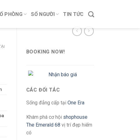
Ố PHÒNG
SỐ NGƯỜI
TIN TỨC
ẠI
BOOKING NOW!
m
CÁC ĐỐI TÁC
Sống đẳng cấp tại
One Era
oa
Khám phá cơ hội
shophouse
The Emerald 68
vị trí đẹp hiếm
có