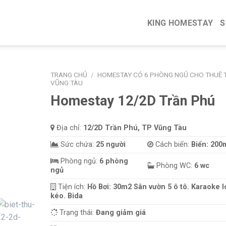
KING HOMESTAY
S
TRANG CHỦ
/
HOMESTAY CÓ 6 PHÒNG NGỦ CHO THUÊ T
VŨNG TÀU
Homestay 12/2D Trần Phú
Địa chỉ:
12/2D Trần Phú, TP Vũng Tàu
Sức chứa:
25 người
Cách biển:
Biển: 200
Phòng ngủ:
6 phòng
Phòng WC:
6 wc
ngủ
Tiện ích:
Hồ Bơi: 30m2 Sân vườn 5 ô tô. Karaoke l
kéo. Bida
Trạng thái:
Đang giảm giá