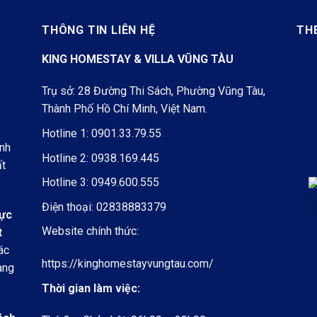
THÔNG TIN LIÊN HỆ
TH
KING HOMESTAY & VILLA VŨNG TÀU
Trụ sở: 28 Đường Thi Sách, Phường Vũng Tàu,
Thành Phố Hồ Chí Minh, Việt Nam.
Hotline 1:
0901.33.79.55
ình
Hotline 2:
0938.169.445
ất
Hotline 3:
0949.600.555
Điện thoại:
02838883379
rực
Website chính thức:
t
ác
https://kinghomestayvungtau.com/
àng
Thời gian làm việc: