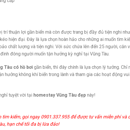
ung cấp
 trí thuận lợi gần biển mà còn được trang bị đầy đủ tiện nghi nh
 kéo hiện đại. Đây là lựa chọn hoàn hảo cho những ai muốn tìm ki
o chất lượng và tiện nghi. Với sức chứa lên đến 25 người, căn vi
 đình đông người muốn tận hưởng kỳ nghỉ tại Vũng Tàu.
 Tàu có hồ bơi
gần biển, thì đây chính là lựa chọn lý tưởng. Chỉ
ận hưởng không khí biển trong lành và tham gia các hoạt động vui
ghỉ tuyệt vời tại
homestay Vũng Tàu đẹp
này!
n tìm kiếm, gọi ngay 0901.337.955 để được tư vấn miễn phí và 
u, hạn chế tối đa bị lừa đảo!