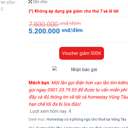
Ghi chú:
(*) Không áp dụng giá giảm cho thứ 7 và lễ tết
7.800.000
vnđ/đêm
Giá
Giá
5.200.000
vnđ/đêm
gốc
hiện
là:
tại
7.800.000 vnđ/
là:
Voucher giảm 500K
đêm.
5.200.000 vnđ
đêm.
Mách bạn
:
Một lần gọi điện hơn vạn lần tìm kiếm
gọi ngay 0901.33.79.55 để được tư vấn miễn phí
đầy và đủ thông tin về tất cả homestay Vũng Tàu
hạn chế tối đa bị lừa đảo!
Lượt xem hôm nay:
4
Danh mục:
Homestay có 6 phòng ngủ cho thuê tại Vũng Tàu