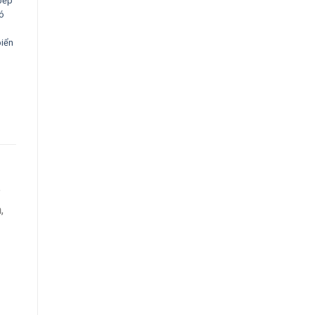
bếp
ó
iển
ỳ
h
,