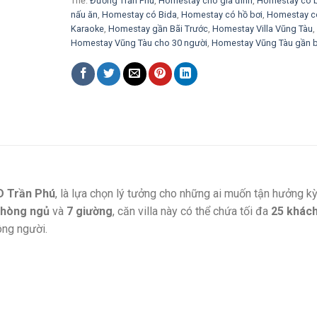
Thẻ:
Đường Trần Phú
,
Homestay cho gia đình
,
Homestay có 
nấu ăn
,
Homestay có Bida
,
Homestay có hồ bơi
,
Homestay c
Karaoke
,
Homestay gần Bãi Trước
,
Homestay Villa Vũng Tàu
,
Homestay Vũng Tàu cho 30 người
,
Homestay Vũng Tàu gần b
D Trần Phú
, là lựa chọn lý tưởng cho những ai muốn tận hưởng k
phòng ngủ
và
7 giường
, căn villa này có thể chứa tối đa
25 khác
ông người.