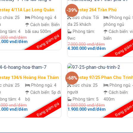
stay 4/11A Lạc Long Quân
Homestay 264 Trần Phú
-39%
c chứa:
25
Phòng ngủ:
4
Sức chứa:
Tối
Phòng ngủ:
h
đa 25 khách
phòng ngủ
Cách biển:
Biển
òng tắm:
4
bãi sau 500m
Phòng tắm:
Cách biển:
v
Đang giảm giá
0.000
vnđ/đêm
9wc
biển
Giá
0.000
vnđ/đêm
Đang giảm 
7.000.000
vnđ/đêm
hiện
Giá
Giá
4.300.000
vnđ/đêm
tại
gốc
hiện
.000 vnđ/
là:
là:
tại
2.000.000 vnđ/
7.000.000 vnđ/
là:
đêm.
đêm.
4.300.000 vnđ
đêm.
stay 134/6 Hoàng Hoa Thám
Homestay 97/25 Phan Chu Trin
-68%
c chứa:
25
Phòng ngủ:
4
Sức chứa:
25
Phòng ngủ:
h
người
Cách biển:
5p đi
Cách biển:
òng tắm:
4
bộ
Phòng tắm:
5
400m
Đang giảm giá
Đang giảm 
0.000
vnđ/đêm
6.000.000
vnđ/đêm
Giá
Giá
Giá
0.000
vnđ/đêm
1.900.000
vnđ/đêm
hiện
gốc
hiện
tại
là:
tại
.000 vnđ/
là:
6.000.000 vnđ/
là:
2.100.000 vnđ/
đêm.
1.900.000 vnđ
đêm.
đêm.