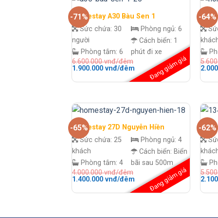
Homestay A30 Bàu Sen 1
Home
-71%
-64%
Sức chứa:
30
Phòng ngủ:
6
Sứ
người
khác
Cách biển:
1
Phòng tắm:
6
phút đi xe
Ph
Đang giảm giá
6.600.000
vnđ/đêm
5.60
Giá
Giá
Giá
1.900.000
vnđ/đêm
2.00
gốc
hiện
gốc
là:
tại
là:
6.600.000 vnđ/
là:
5.600
đêm.
1.900.000 vnđ/
đêm.
đêm.
Homestay 27D Nguyễn Hiền
Home
-65%
-62%
Sức chứa:
25
Phòng ngủ:
4
Sứ
khách
khác
Cách biển:
Biển
Phòng tắm:
4
bãi sau 500m
Ph
Đang giảm giá
4.000.000
vnđ/đêm
5.50
Giá
Giá
Giá
1.400.000
vnđ/đêm
2.10
gốc
hiện
gốc
là:
tại
là:
4.000.000 vnđ/
là:
5.500
đêm.
1.400.000 vnđ/
đêm.
đêm.