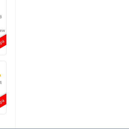
8
iew
giá
/
h
4
giá
/