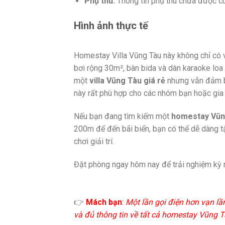
Phụ thu:
Thông tin phụ thu chưa được c
Hình ảnh thực tế
Homestay Villa Vũng Tàu này không chỉ có vị
bơi rộng 30m², bàn bida và dàn karaoke loa
một
villa Vũng Tàu giá rẻ
nhưng vẫn đảm bả
này rất phù hợp cho các nhóm bạn hoặc gia
Nếu bạn đang tìm kiếm một
homestay Vũng
200m để đến bãi biển, bạn có thể dễ dàng t
chơi giải trí.
Đặt phòng ngay hôm nay để trải nghiệm kỳ n
👉
Mách bạn
:
Một lần gọi điện hơn vạn lầ
và đủ thông tin về tất cả homestay Vũng Tà