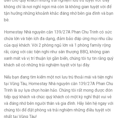
đến cho quý khách những trải nghiệm lưu trú tuyệt vời. Đây
không chỉ là nơi nghỉ ngơi mà còn là không gian tuyệt vời để
tận hưởng những khoảnh khắc đáng nhớ bên gia đình và bạn
bè.
Homestay Nhà nguyên căn 139/27A Phan Chu Trinh có sức
chứa lớn và tiện ích đa dạng, đảm bảo đáp ứng mọi nhu cầu
của quý khách. Với 2 phòng ngủ lớn và 1 phòng family rộng
rãi, cùng với các tiện nghi như sân thượng BBQ, không gian
xanh mát và vị trí thuận lợi gần biển, chúng tôi tự tin rằng quý
khách sẽ có những trải nghiệm tuyệt vời tại đây.
Nếu bạn đang tìm kiếm một nơi lưu trú thoải mái và tiện nghi
tại Vũng Tàu, Homestay Nhà nguyên căn 139/27A Phan Chu
Trinh là sự lựa chọn hoàn hảo. Chúng tôi rất mong được đón
tiếp quý khách và chúc quý khách có một kỳ nghỉ thật vui vẻ
và đáng nhớ bên người thân và gia đình. Hãy liên hệ ngay với
chúng tôi để đặt phòng và trải nghiệm những điều tuyệt vời
nhất tại Vũng Tàu!