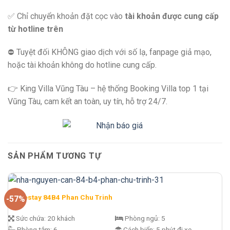
✅ Chỉ chuyển khoản đặt cọc vào
tài khoản được cung cấp
từ hotline trên
⛔️ Tuyệt đối KHÔNG giao dịch với số lạ, fanpage giả mạo,
hoặc tài khoản không do hotline cung cấp.
👉 King Villa Vũng Tàu – hệ thống Booking Villa top 1 tại
Vũng Tàu, cam kết an toàn, uy tín, hỗ trợ 24/7.
SẢN PHẨM TƯƠNG TỰ
Homestay 84B4 Phan Chu Trinh
-57%
Sức chứa:
20 khách
Phòng ngủ:
5
Phòng tắm:
6
Cách biển:
5 phút đi xe