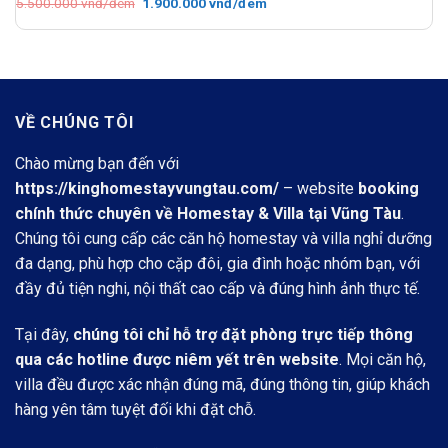
Giá
Giá
5.500.000
vnđ/đêm
1.900.000
vnđ/đêm
gốc
hiện
là:
tại
5.500.000 vnđ/
là:
đêm.
1.900.000 vnđ/
đêm.
VỀ CHÚNG TÔI
Chào mừng bạn đến với
https://kinghomestayvungtau.com/
– website
booking
chính thức chuyên về Homestay & Villa tại Vũng Tàu
.
Chúng tôi cung cấp các căn hộ homestay và villa nghỉ dưỡng
đa dạng, phù hợp cho cặp đôi, gia đình hoặc nhóm bạn, với
đầy đủ tiện nghi, nội thất cao cấp và đúng hình ảnh thực tế.
Tại đây,
chúng tôi chỉ hỗ trợ đặt phòng trực tiếp thông
qua các hotline được niêm yết trên website
. Mọi căn hộ,
villa đều được xác nhận đúng mã, đúng thông tin, giúp khách
hàng yên tâm tuyệt đối khi đặt chỗ.