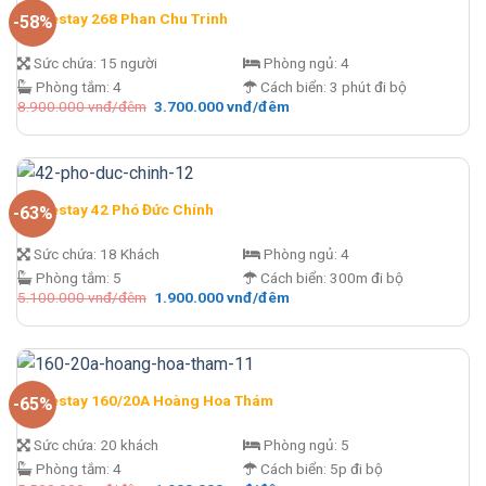
Homestay 268 Phan Chu Trinh
-58%
Sức chứa:
15 người
Phòng ngủ:
4
Phòng tắm:
4
Cách biển:
3 phút đi bộ
Giá
Giá
8.900.000
vnđ/đêm
3.700.000
vnđ/đêm
gốc
hiện
là:
tại
8.900.000 vnđ/
là:
đêm.
3.700.000 vnđ/
đêm.
Homestay 42 Phó Đức Chính
-63%
Sức chứa:
18 Khách
Phòng ngủ:
4
Phòng tắm:
5
Cách biển:
300m đi bộ
Giá
Giá
5.100.000
vnđ/đêm
1.900.000
vnđ/đêm
gốc
hiện
là:
tại
5.100.000 vnđ/
là:
đêm.
1.900.000 vnđ/
đêm.
Homestay 160/20A Hoàng Hoa Thám
-65%
Sức chứa:
20 khách
Phòng ngủ:
5
Phòng tắm:
4
Cách biển:
5p đi bộ