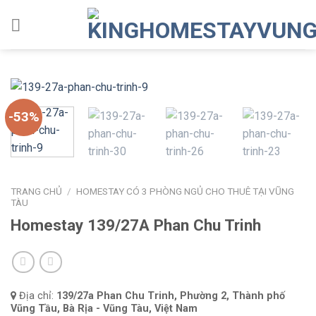
Skip
to
content
-53%
TRANG CHỦ
/
HOMESTAY CÓ 3 PHÒNG NGỦ CHO THUÊ TẠI VŨNG
TÀU
Homestay 139/27A Phan Chu Trinh
Địa chỉ:
139/27a Phan Chu Trinh, Phường 2, Thành phố
Vũng Tầu, Bà Rịa - Vũng Tàu, Việt Nam