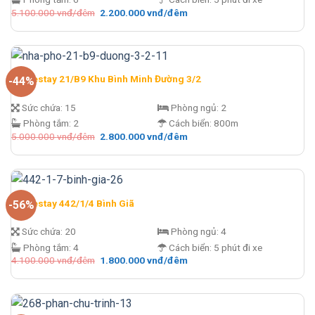
Giá
Giá
5.100.000
vnđ/đêm
2.200.000
vnđ/đêm
gốc
hiện
là:
tại
5.100.000 vnđ/
là:
đêm.
2.200.000 vnđ/
đêm.
Homestay 21/B9 Khu Bình Minh Đường 3/2
-44%
Sức chứa:
15
Phòng ngủ:
2
Phòng tắm:
2
Cách biển:
800m
Giá
Giá
5.000.000
vnđ/đêm
2.800.000
vnđ/đêm
gốc
hiện
là:
tại
5.000.000 vnđ/
là:
đêm.
2.800.000 vnđ/
đêm.
Homestay 442/1/4 Bình Giã
-56%
Sức chứa:
20
Phòng ngủ:
4
Phòng tắm:
4
Cách biển:
5 phút đi xe
Giá
Giá
4.100.000
vnđ/đêm
1.800.000
vnđ/đêm
gốc
hiện
là:
tại
4.100.000 vnđ/
là:
đêm.
1.800.000 vnđ/
đêm.