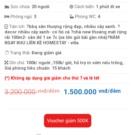
Sức chứa:
20 người
Cách biển:
1 phút đi xe
Phòng ngủ:
3
Phòng WC:
4
Tiện ích:
?bbq sân thượng rộng đẹp, nhiều cây xanh. ?
decor nhiều cây xanh- có hồ cá ?nhà new thoáng mát rộng
rãi 100m2- sân để 1 xe 7c (xe lớn gửi bãi gần nhà)?NẰM
NGAY KHU LIỀN KỀ HOMESTAY - villa
Trạng thái:
Đang giảm giá
Ghi chú:
100k/ người ,150k/ giờ, hỗ trợ in sớm nếu trống,
Giá phòng tiêu chuẩn: 15 khách
(*) Không áp dụng giá giảm cho thứ 7 và lễ tết
Giá
Giá
3.200.000
vnđ/đêm
1.500.000
vnđ/đêm
gốc
hiện
là:
tại
3.200.000 vnđ/
là:
đêm.
1.50
Voucher giảm 500K
đêm