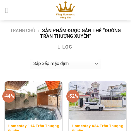
Skip
to
content
TRANG CHỦ
/
SẢN PHẨM ĐƯỢC GẮN THẺ “ĐƯỜNG
TRẦN THƯỢNG XUYÊN”
LỌC
-44%
-52%
Homestay 11A Trần Thượng
Homestay A34 Trần Thượng
Xuyên
Xuyên