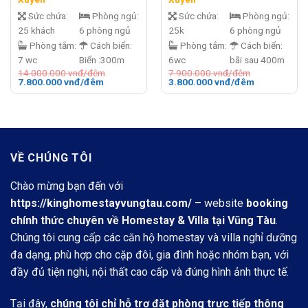
Sức chứa:
Phòng ngủ:
Sức chứa:
Phòng ngủ:
25 khách
6 phòng ngủ
25k
6 phòng ngủ
Phòng tắm:
Cách biển:
Phòng tắm:
Cách biển:
7 wc
Biển :300m
6wc
bãi sau 400m
14.000.000
vnđ/đêm
7.900.000
vnđ/đêm
Giá
Giá
Giá
Giá
7.800.000
vnđ/đêm
3.800.000
vnđ/đêm
gốc
hiện
gốc
hiện
là:
tại
là:
tại
14.000.000 vnđ/
là:
7.900.000 vnđ/
là:
đêm.
7.800.000 vnđ/
đêm.
3.800.000 v
đêm.
đêm.
VỀ CHÚNG TÔI
Chào mừng bạn đến với
https://kinghomestayvungtau.com/
– website
booking
chính thức chuyên về Homestay & Villa tại Vũng Tàu
.
Chúng tôi cung cấp các căn hộ homestay và villa nghỉ dưỡng
đa dạng, phù hợp cho cặp đôi, gia đình hoặc nhóm bạn, với
đầy đủ tiện nghi, nội thất cao cấp và đúng hình ảnh thực tế.
Tại đây,
chúng tôi chỉ hỗ trợ đặt phòng trực tiếp thông