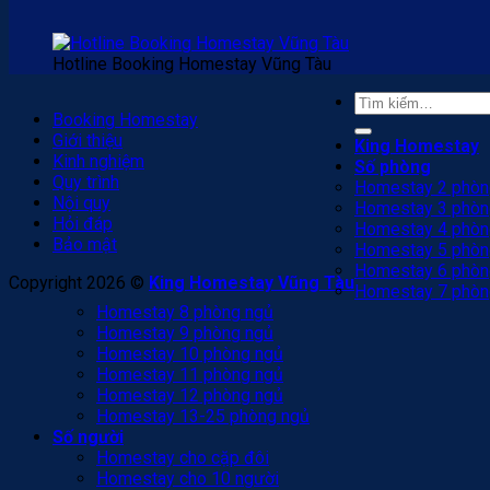
Hotline Booking Homestay Vũng Tàu
Tìm
Booking Homestay
kiếm:
Giới thiệu
King Homestay
Kinh nghiệm
Số phòng
Quy trình
Homestay 2 phòn
Nội quy
Homestay 3 phòn
Hỏi đáp
Homestay 4 phòn
Bảo mật
Homestay 5 phòn
Homestay 6 phòn
Copyright 2026 ©
King Homestay Vũng Tàu
Homestay 7 phòn
Homestay 8 phòng ngủ
Homestay 9 phòng ngủ
Homestay 10 phòng ngủ
Homestay 11 phòng ngủ
Homestay 12 phòng ngủ
Homestay 13-25 phòng ngủ
Số người
Homestay cho cặp đôi
Homestay cho 10 người