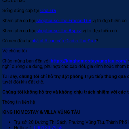
Các đối tác
Sống đẳng cấp tại
One Era
Khám phá cơ hội
shophouse The Emerald 68
vị trí đẹp hiếm có
Khám phá cơ hội
shophouse The Aspira
vị trí đẹp hiếm có
Có nên đầu tư
nhà phố cao cấp Gladia Thủ Đức
?
Về chúng tôi
Chào mừng bạn đến với
https://kinghomestayvungtau.com/
nghỉ dưỡng đa dạng, phù hợp cho cặp đôi, gia đình hoặc nhóm bạn
Tại đây,
chúng tôi chỉ hỗ trợ đặt phòng trực tiếp thông qua
tuyệt đối khi đặt chỗ.
Chúng tôi không hỗ trợ và không chịu trách nhiệm với các
Thông tin liên hệ
KING HOMESTAY & VILLA VŨNG TÀU
Trụ sở: 28 Đường Thi Sách, Phường Vũng Tàu, Thành Phố 
Hotline 1:
0901.33.79.55