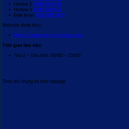
Hotline 2:
0938.169.445
Hotline 3:
0949.600.555
Điện thoại:
02838883379
Website chính thức:
https://kinghomestayvungtau.com/
Thời gian làm việc:
Thứ 2 – Chủ nhật: 06h00 – 23h00
Theo dõi chúng tôi trên fanpage