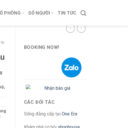
Ố PHÒNG
SỐ NGƯỜI
TIN TỨC
ẠI
BOOKING NOW!
áu
ng
bộ,
CÁC ĐỐI TÁC
ảng
Sống đẳng cấp tại
One Era
:
Khám phá cơ hội
shophouse