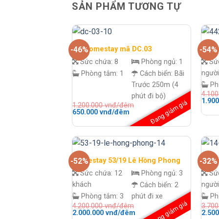
SẢN PHẨM TƯƠNG TỰ
DC Homestay mã DC.03
Home
-46%
-54%
Sức chứa:
8
Phòng ngủ:
1
Sứ
người
Phòng tắm:
1
Cách biển:
Bãi
Trước 250m (4
Ph
4.10
phút đi bộ)
Giá
1.90
Đang giảm giá
1.200.000
vnđ/đêm
gốc
Giá
Giá
650.000
vnđ/đêm
là:
gốc
hiện
4.100
là:
tại
đêm.
1.200.000 vnđ/
là:
đêm.
650.000 vnđ/
đêm.
Homestay 53/19 Lê Hồng Phong
Home
-52%
-32%
Sức chứa:
12
Phòng ngủ:
3
Sứ
khách
người
Cách biển:
2
Phòng tắm:
3
phút đi xe
Ph
Đang giảm giá
4.200.000
vnđ/đêm
3.70
Giá
Giá
Giá
2.000.000
vnđ/đêm
2.50