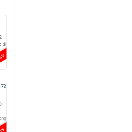
2
p đi
giá
/
3
ong