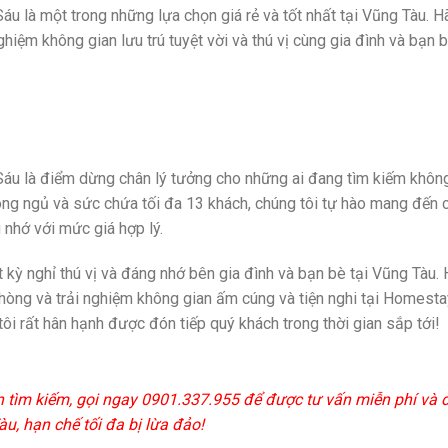
 là một trong những lựa chọn giá rẻ và tốt nhất tại Vũng Tàu. H
ghiệm không gian lưu trú tuyệt vời và thú vị cùng gia đình và bạn 
u là điểm dừng chân lý tưởng cho những ai đang tìm kiếm khôn
phòng ngủ và sức chứa tối đa 13 khách, chúng tôi tự hào mang đến 
nhớ với mức giá hợp lý.
 kỳ nghỉ thú vị và đáng nhớ bên gia đình và bạn bè tại Vũng Tàu.
phòng và trải nghiệm không gian ấm cúng và tiện nghi tại Homesta
i rất hân hạnh được đón tiếp quý khách trong thời gian sắp tới!
n tìm kiếm, gọi ngay 0901.337.955 để được tư vấn miễn phí và 
u, hạn chế tối đa bị lừa đảo!