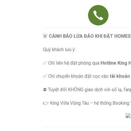
🚨
CẢNH BÁO LỪA ĐẢO KHI ĐẶT HOMES
Quý khách lưu ý:
✅ Chỉ liên hệ đặt phòng qua
Hotline King 
✅ Chỉ chuyển khoản đặt cọc vào
tài khoản
⛔️ Tuyệt đối KHÔNG giao dịch với số lạ, fa
👉 King Villa Vũng Tàu – hệ thống Booking Vi