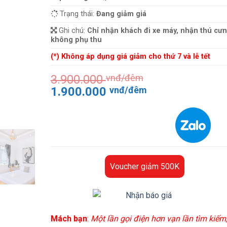
Trạng thái:
Đang giảm giá
Ghi chú:
Chỉ nhận khách đi xe máy, nhận thú cư
không phụ thu
(*) Không áp dụng giá giảm cho thứ 7 và lễ tết
3.900.000
vnđ/đêm
Giá
Giá
1.900.000
vnđ/đêm
gốc
hiện
là:
tại
3.900.000 vnđ/
là:
đêm.
1.900.000 vnđ
đêm.
Voucher giảm 500K
Mách bạn
:
Một lần gọi điện hơn vạn lần tìm kiếm