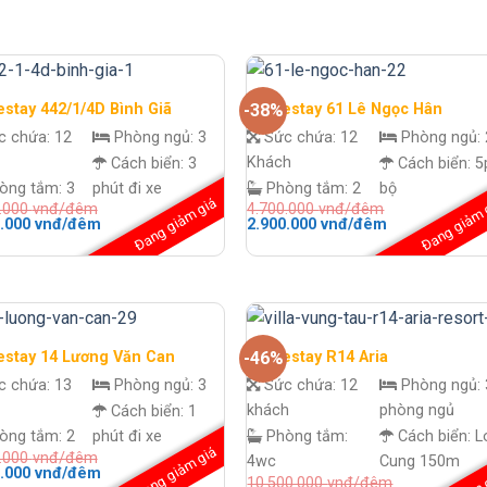
stay 442/1/4D Bình Giã
Homestay 61 Lê Ngọc Hân
-38%
c chứa:
12
Phòng ngủ:
3
Sức chứa:
12
Phòng ngủ:
Khách
Cách biển:
3
Cách biển:
5
òng tắm:
3
phút đi xe
Phòng tắm:
2
bộ
Đang giảm giá
Đang giảm 
0.000
vnđ/đêm
4.700.000
vnđ/đêm
Giá
Giá
Giá
0.000
vnđ/đêm
2.900.000
vnđ/đêm
hiện
gốc
hiện
tại
là:
tại
.000 vnđ/
là:
4.700.000 vnđ/
là:
1.900.000 vnđ/
đêm.
2.900.000 vnđ
đêm.
đêm.
stay 14 Lương Văn Can
Homestay R14 Aria
-46%
c chứa:
13
Phòng ngủ:
3
Sức chứa:
12
Phòng ngủ:
khách
phòng ngủ
Cách biển:
1
òng tắm:
2
phút đi xe
Phòng tắm:
Cách biển:
L
Đang giảm giá
0.000
vnđ/đêm
4wc
Cung 150m
Giá
0.000
vnđ/đêm
10.500.000
vnđ/đêm