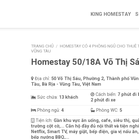
KING HOMESTAY
S
TRANG CHỦ
/
HOMESTAY CÓ 4 PHÒNG NGỦ CHO THUÊ T
VŨNG TÀU
Homestay 50/18A Võ Thị S
Địa chỉ:
50 Võ Thị Sáu, Phường 2, Thành phố Vũ
Tầu, Bà Rịa - Vũng Tàu, Việt Nam
Cách biển:
7 phút đi 
Sức chứa:
13 khách
2 phút đi xe
Phòng ngủ:
4
Phòng WC:
5
Tiện ích:
Gần khu vực ăn uống, cafe, siêu thị, qu
trường cột cờ,... Căn hộ đầy đủ nội thất và tiện nghi
Netflix, Smart TV, máy giặt, bếp điện, gia vị nấu ăn,
bếp nướng BBQ,...