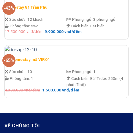
Homestay 81 Trần Phú
-43%
Sức chứa:
12 khách
Phòng ngủ:
3 phòng ngủ
Phòng tắm:
5wc
Cách biển:
Sát biển
Giá
Giá
17.500.000
vnđ/đêm
9.900.000
vnđ/đêm
gốc
hiện
là:
tại
17.500.000 vnđ/
là:
đêm.
9.900.000 vnđ/
đêm.
DC Homestay mã VIP.01
-65%
Sức chứa:
10
Phòng ngủ:
1
Phòng tắm:
1
Cách biển:
Bãi Trước 250m (4
phút đi bộ)
Giá
Giá
4.300.000
vnđ/đêm
1.500.000
vnđ/đêm
gốc
hiện
là:
tại
4.300.000 vnđ/
là:
đêm.
1.500.000 vnđ/
đêm.
VỀ CHÚNG TÔI