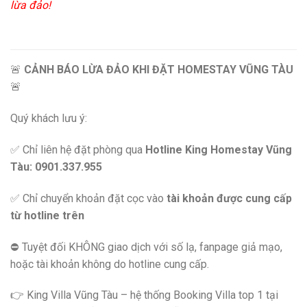
lừa đảo!
🚨
CẢNH BÁO LỪA ĐẢO KHI ĐẶT HOMESTAY VŨNG TÀU
🚨
Quý khách lưu ý:
✅ Chỉ liên hệ đặt phòng qua
Hotline King Homestay Vũng
Tàu: 0901.337.955
✅ Chỉ chuyển khoản đặt cọc vào
tài khoản được cung cấp
từ hotline trên
⛔️ Tuyệt đối KHÔNG giao dịch với số lạ, fanpage giả mạo,
hoặc tài khoản không do hotline cung cấp.
👉 King Villa Vũng Tàu – hệ thống Booking Villa top 1 tại