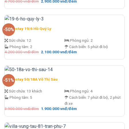
Giá
Giá
4.700.000
vnđ/đêm
2.900.000
vnđ/đêm
gốc
hiện
là:
tại
4.700.000 vnđ/
là:
đêm.
2.900.000 vnđ/
đêm.
Homestay 19/6 Hồ Quý Ly
-50%
Sức chứa:
12
Phòng ngủ:
2
Phòng tắm:
2
Cách biển:
5 phút đi bộ
Giá
Giá
4.200.000
vnđ/đêm
2.100.000
vnđ/đêm
gốc
hiện
là:
tại
4.200.000 vnđ/
là:
đêm.
2.100.000 vnđ/
đêm.
Homestay 50/18A Võ Thị Sáu
-51%
Sức chứa:
13 khách
Phòng ngủ:
4
Phòng tắm:
5
Cách biển:
7 phút đi bộ, 2 phút
đi xe
Giá
Giá
3.900.000
vnđ/đêm
1.900.000
vnđ/đêm
gốc
hiện
là:
tại
3.900.000 vnđ/
là:
đêm.
1.900.000 vnđ/
đêm.