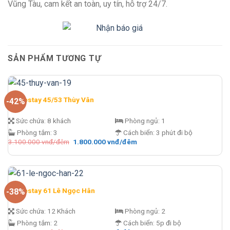
Vũng Tàu, cam kết an toàn, uy tín, hỗ trợ 24/7.
SẢN PHẨM TƯƠNG TỰ
Homestay 45/53 Thùy Vân
-42%
Sức chứa:
8 khách
Phòng ngủ:
1
Phòng tắm:
3
Cách biển:
3 phút đi bộ
Giá
Giá
3.100.000
vnđ/đêm
1.800.000
vnđ/đêm
gốc
hiện
là:
tại
3.100.000 vnđ/
là:
đêm.
1.800.000 vnđ/
đêm.
Homestay 61 Lê Ngọc Hân
-38%
Sức chứa:
12 Khách
Phòng ngủ:
2
Phòng tắm:
2
Cách biển:
5p đi bộ