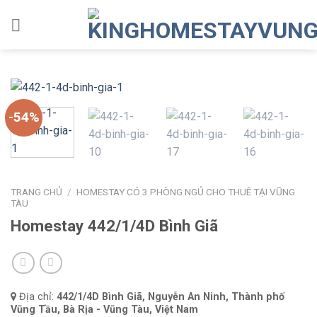
Skip
to
content
-54%
TRANG CHỦ
/
HOMESTAY CÓ 3 PHÒNG NGỦ CHO THUÊ TẠI VŨNG
TÀU
Homestay 442/1/4D Bình Giã
Địa chỉ:
442/1/4D Bình Giã, Nguyễn An Ninh, Thành phố
Vũng Tầu, Bà Rịa - Vũng Tàu, Việt Nam