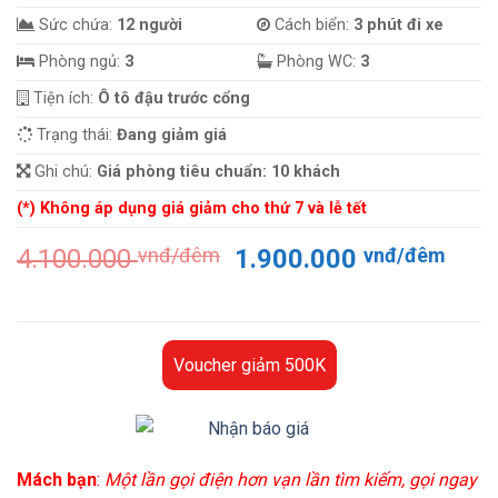
Sức chứa:
12 người
Cách biển:
3 phút đi xe
Phòng ngủ:
3
Phòng WC:
3
Tiện ích:
Ô tô đậu trước cổng
Trạng thái:
Đang giảm giá
Ghi chú:
Giá phòng tiêu chuẩn: 10 khách
(*) Không áp dụng giá giảm cho thứ 7 và lễ tết
Giá
Giá
4.100.000
vnđ/đêm
1.900.000
vnđ/đêm
gốc
hiện
là:
tại
4.100.000 vnđ/
là:
đêm.
1.90
Voucher giảm 500K
đêm
Mách bạn
:
Một lần gọi điện hơn vạn lần tìm kiếm, gọi ngay