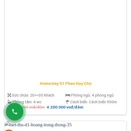
Homestay S1 Phan Huy Chú
Sức chứa:
20>>30 khách
Phòng ngủ:
4 phòng ngủ
Phòng tắm:
4 wc
Cách biển:
Cách biển 950m
Giá
Giá
10.000.000
vnđ/đêm
4.200.000
vnđ/đêm
gốc
hiện
là:
tại
10.000.000 vnđ/
là:
đêm.
4.200.000 vnđ/
đêm.