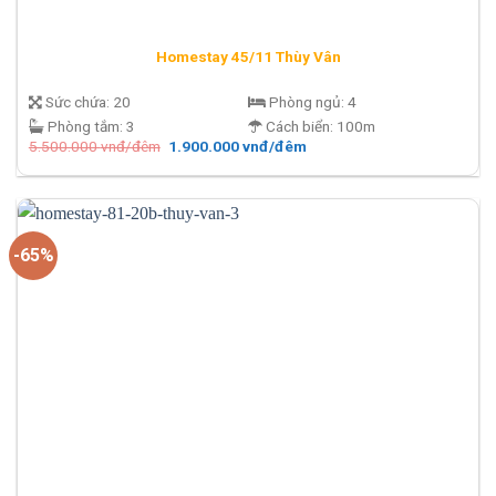
Homestay 45/11 Thùy Vân
Sức chứa:
20
Phòng ngủ:
4
Phòng tắm:
3
Cách biển:
100m
Giá
Giá
5.500.000
vnđ/đêm
1.900.000
vnđ/đêm
gốc
hiện
là:
tại
5.500.000 vnđ/
là:
đêm.
1.900.000 vnđ/
đêm.
-65%