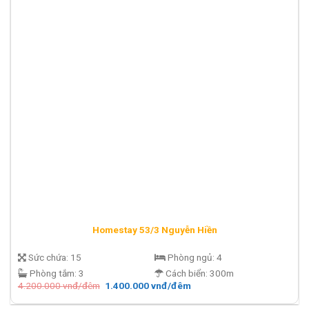
Homestay 53/3 Nguyễn Hiền
Sức chứa:
15
Phòng ngủ:
4
Phòng tắm:
3
Cách biển:
300m
Giá
Giá
4.200.000
vnđ/đêm
1.400.000
vnđ/đêm
gốc
hiện
là:
tại