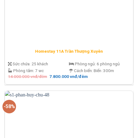
Homestay 11A Trần Thượng Xuyên
Sức chứa:
25 khách
Phòng ngủ:
6 phòng ngủ
Phòng tắm:
7 wc
Cách biển:
Biển :300m
Giá
Giá
14.000.000
vnđ/đêm
7.800.000
vnđ/đêm
gốc
hiện
là:
tại
14.000.000 vnđ/
là:
đêm.
7.800.000 vnđ/
đêm.
-58%