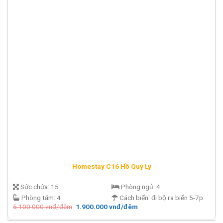
Homestay C16 Hồ Quý Ly
Sức chứa:
15
Phòng ngủ:
4
Phòng tắm:
4
Cách biển:
đi bộ ra biển 5-7p
Giá
Giá
5.100.000
vnđ/đêm
1.900.000
vnđ/đêm
gốc
hiện
là:
tại