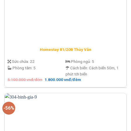
Homestay 81/20B Thùy Vân
Sức chứa:
22
Phòng ngủ:
5
Phòng tắm:
5
Cách biển:
Cách biển 50m, 1
phút tới biển
Giá
Giá
5.100.000
vnđ/đêm
1.800.000
vnđ/đêm
gốc
hiện
là:
tại
5.100.000 vnđ/
là:
đêm.
1.800.000 vnđ/
đêm.
-56%