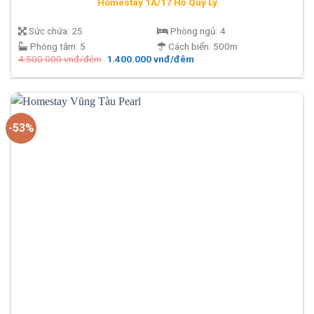
Homestay 1A/17 Hồ Quý Ly
Sức chứa:
25
Phòng ngủ:
4
Phòng tắm:
5
Cách biển:
500m
Giá
Giá
4.500.000
vnđ/đêm
1.400.000
vnđ/đêm
gốc
hiện
là:
tại
4.500.000 vnđ/
là:
đêm.
1.400.000 vnđ/
đêm.
-53%