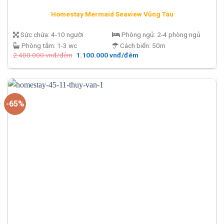
Homestay Mermaid Seaview Vũng Tàu
Sức chứa:
4-10 người
Phòng ngủ:
2-4 phòng ngủ
Phòng tắm:
1-3 wc
Cách biển:
50m
Giá
Giá
2.400.000
vnđ/đêm
1.100.000
vnđ/đêm
gốc
hiện
là:
tại
2.400.000 vnđ/
là:
đêm.
1.100.000 vnđ/
đêm.
-65%