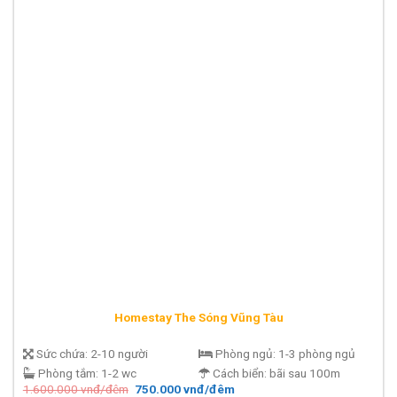
Homestay The Sóng Vũng Tàu
Sức chứa:
2-10 người
Phòng ngủ:
1-3 phòng ngủ
Phòng tắm:
1-2 wc
Cách biển:
bãi sau 100m
Giá
Giá
1.600.000
vnđ/đêm
750.000
vnđ/đêm