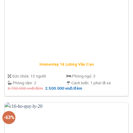
Homestay 14 Lương Văn Can
Sức chứa:
13 người
Phòng ngủ:
3
Phòng tắm:
2
Cách biển:
1 phút đi xe
Giá
Giá
3.700.000
vnđ/đêm
2.500.000
vnđ/đêm
gốc
hiện
là:
tại
3.700.000 vnđ/
là:
đêm.
2.500.000 vnđ/
đêm.
-63%