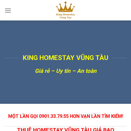
Skip
to
content
KING HOMESTAY VŨNG TÀU
Giá rẻ – Uy tín – An toàn
MỘT LẦN GỌI 0901.33.79.55 HƠN VẠN LẦN TÌM KIẾM!
THUÊ HOMESTAY VŨNG TÀU GIÁ BAO