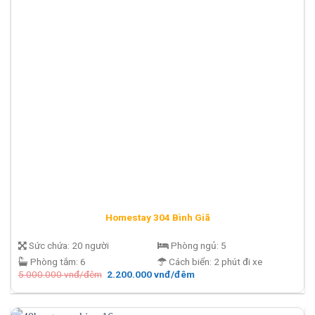
Homestay 304 Bình Giã
Sức chứa:
20 người
Phòng ngủ:
5
Phòng tắm:
6
Cách biển:
2 phút đi xe
Giá
Giá
5.000.000
vnđ/đêm
2.200.000
vnđ/đêm
gốc
hiện
là:
tại
5.000.000 vnđ/
là:
đêm.
2.200.000 vnđ/