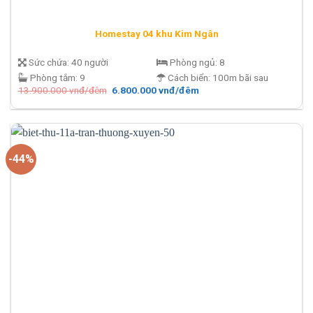
Homestay 04 khu Kim Ngân
Sức chứa:
40 người
Phòng ngủ:
8
Phòng tắm:
9
Cách biển:
100m bãi sau
Giá
Giá
13.900.000
vnđ/đêm
6.800.000
vnđ/đêm
gốc
hiện
là:
tại
13.900.000 vnđ/
là:
đêm.
6.800.000 vnđ/
đêm.
-44%