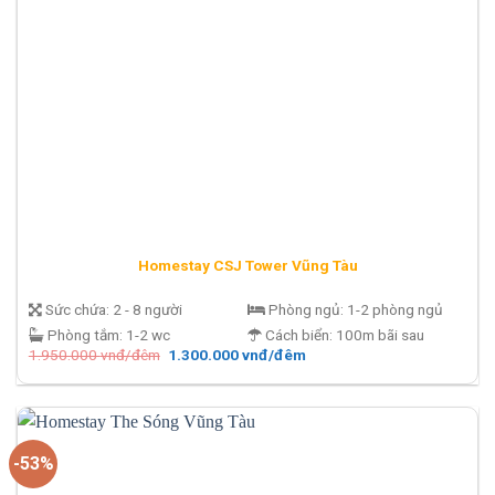
Homestay CSJ Tower Vũng Tàu
Sức chứa:
2 - 8 người
Phòng ngủ:
1-2 phòng ngủ
Phòng tắm:
1-2 wc
Cách biển:
100m bãi sau
Giá
Giá
1.950.000
vnđ/đêm
1.300.000
vnđ/đêm
gốc
hiện
là:
tại
1.950.000 vnđ/
là:
đêm.
1.300.000 vnđ/
đêm.
-53%