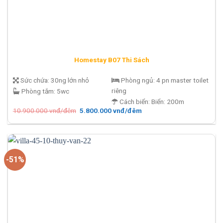
Homestay B07 Thi Sách
Sức chứa:
30ng lớn nhỏ
Phòng ngủ:
4 pn master toilet
riêng
Phòng tắm:
5wc
Cách biển:
Biển: 200m
Giá
Giá
10.900.000
vnđ/đêm
5.800.000
vnđ/đêm
gốc
hiện
là:
tại
10.900.000 vnđ/
là:
đêm.
5.800.000 vnđ/
đêm.
-51%