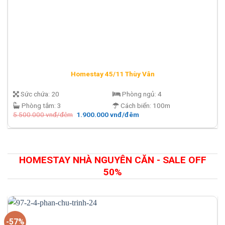
Homestay 45/11 Thùy Vân
Sức chứa:
20
Phòng ngủ:
4
Phòng tắm:
3
Cách biển:
100m
Giá
Giá
5.500.000
vnđ/đêm
1.900.000
vnđ/đêm
gốc
hiện
là:
tại
5.500.000 vnđ/
là:
đêm.
1.900.000 vnđ/
đêm.
HOMESTAY NHÀ NGUYÊN CĂN - SALE OFF
50%
-57%