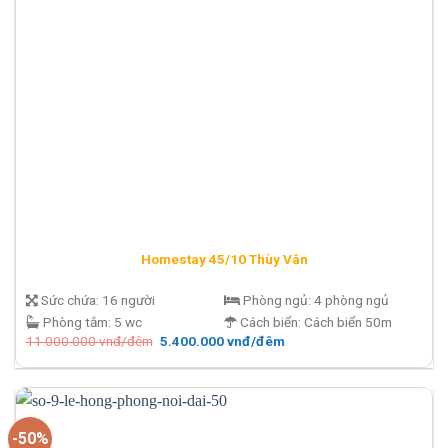
Homestay 45/10 Thùy Vân
Sức chứa:
16 người
Phòng ngủ:
4 phòng ngủ
Phòng tắm:
5 wc
Cách biển:
Cách biển 50m
Giá
Giá
11.000.000
vnđ/đêm
5.400.000
vnđ/đêm
gốc
hiện
là:
tại
11.000.000 vnđ/
là:
đêm.
5.400.000 vnđ/
đêm.
-50%