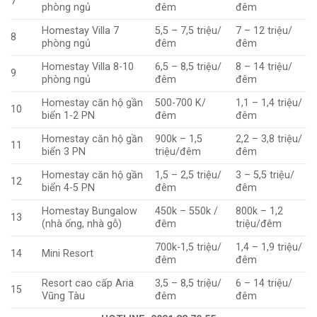
7
phòng ngủ
đêm
đêm
Homestay Villa 7
5,5 – 7,5 triệu/
7 – 12 triệu/
8
phòng ngủ
đêm
đêm
Homestay Villa 8-10
6,5 – 8,5 triệu/
8 – 14 triệu/
9
phòng ngủ
đêm
đêm
Homestay căn hộ gần
500-700 K/
1,1 – 1,4 triệu/
10
biển 1-2 PN
đêm
đêm
Homestay căn hộ gần
900k – 1,5
2,2 – 3,8 triệu/
11
biển 3 PN
triệu/đêm
đêm
Homestay căn hộ gần
1,5 – 2,5 triệu/
3 – 5,5 triệu/
12
biển 4-5 PN
đêm
đêm
Homestay Bungalow
450k – 550k /
800k – 1,2
13
(nhà ống, nhà gỗ)
đêm
triệu/đêm
700k-1,5 triệu/
1,4 – 1,9 triệu/
14
Mini Resort
đêm
đêm
Resort cao cấp Aria
3,5 – 8,5 triệu/
6 – 14 triệu/
15
Vũng Tàu
đêm
đêm