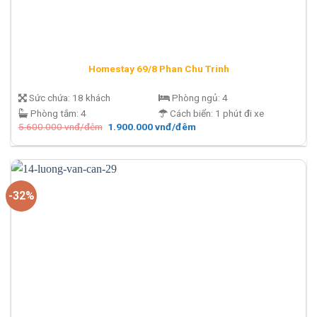
Homestay 69/8 Phan Chu Trinh
Sức chứa:
18 khách
Phòng ngủ:
4
Phòng tắm:
4
Cách biển:
1 phút đi xe
Giá
Giá
5.600.000
vnđ/đêm
1.900.000
vnđ/đêm
gốc
hiện
là:
tại
5.600.000 vnđ/
là:
đêm.
1.900.000 vnđ/
đêm.
-32%