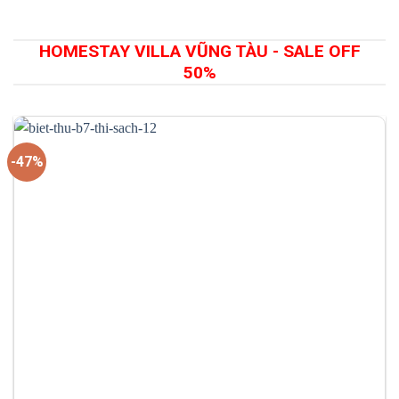
5.100.000 vnđ/
là:
đêm.
1.900.000 vnđ/
đêm.
HOMESTAY VILLA VŨNG TÀU - SALE OFF
50%
-47%