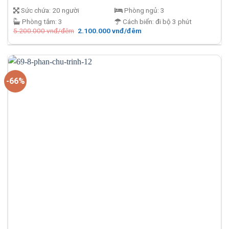
Sức chứa:
20 người
Phòng ngủ:
3
Phòng tắm:
3
Cách biển:
đi bộ 3 phút
Giá
Giá
5.200.000
vnđ/đêm
2.100.000
vnđ/đêm
gốc
hiện
là:
tại
5.200.000 vnđ/
là:
đêm.
2.100.000 vnđ/
đêm.
-66%