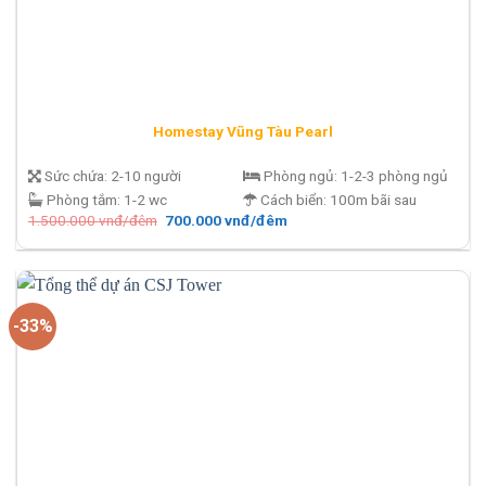
Homestay Vũng Tàu Pearl
Sức chứa:
2-10 người
Phòng ngủ:
1-2-3 phòng ngủ
Phòng tắm:
1-2 wc
Cách biển:
100m bãi sau
Giá
Giá
1.500.000
vnđ/đêm
700.000
vnđ/đêm
gốc
hiện
là:
tại
1.500.000 vnđ/
là:
đêm.
700.000 vnđ/
đêm.
-33%