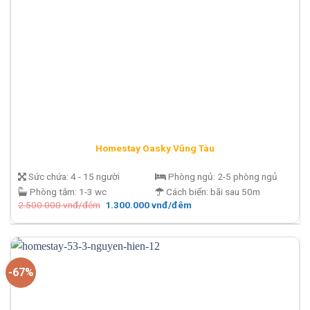
Homestay Oasky Vũng Tàu
Sức chứa:
4 - 15 người
Phòng ngủ:
2-5 phòng ngủ
Phòng tắm:
1-3 wc
Cách biển:
bãi sau 50m
Giá
Giá
2.500.000
vnđ/đêm
1.300.000
vnđ/đêm
gốc
hiện
là:
tại
2.500.000 vnđ/
là:
đêm.
1.300.000 vnđ/
đêm.
-67%